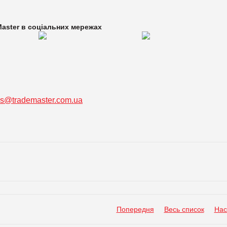
aster в
соціальних мережах
ss@trademaster.com.ua
Попередня
Весь список
Нас