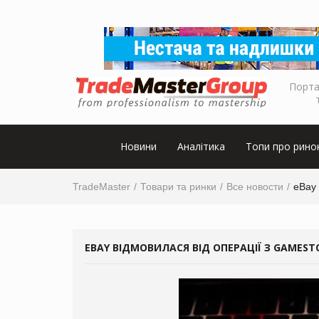
Порта
Новини
Аналітика
Топи про рино
TradeMaster
Товари та ринки
Все новости
eBay 
EBAY ВІДМОВИЛАСЯ ВІД ОПЕРАЦІЇ З GAMEST