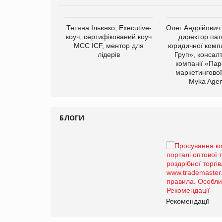
арас Ігорович,
Тетяна Ільєнко, Executive-
Олег Андрійович
иробництва ТОВ
коуч, сертифікований коуч
директор пат
Герчак"
МСС ICF, ментор для
юридичної компа
лідерів
Груп», консал
компанії «Пар
маркетингової
Myka Agen
БЛОГИ
Брагина Людмила
Просування компанії на
порталі оптової та роздрібної
торгівлі www.trademaster.ua.
правила. Особливості.
Рекомендації
Рекомендації