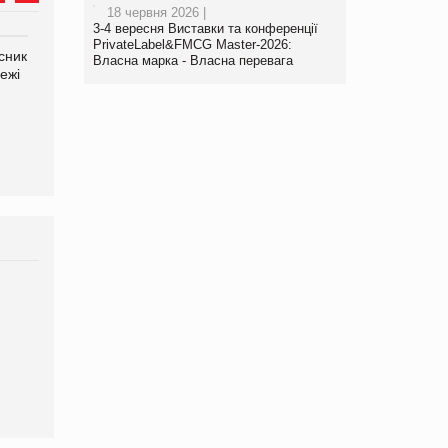
18 червня 2026 |
3-4 вересня Виставки та конференції
PrivateLabel&FMCG Master-2026:
сник
Олексій Логачов-Михайлов
Яна Сараніна, директор
Власна марка - Власна перевага
ежі
Файно маркет Директор
компанії «УкраМарин»
департаменту з
виробництва
Брагина Людмила
Просування компанії на
порталі оптової та роздрібної
торгівлі www.trademaster.ua.
правила. Особливості.
Рекомендації