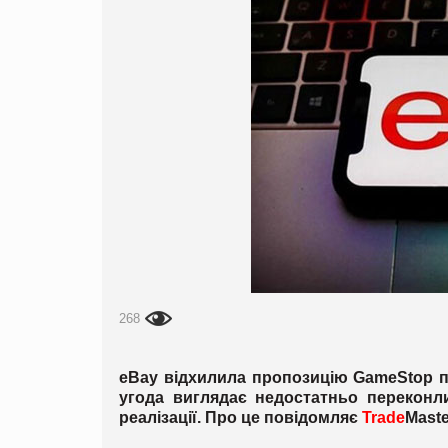
268
eBay відхилила пропозицію GameStop пр
угода виглядає недостатньо переконл
реалізації. Про це повідомляє
Trade
Maste