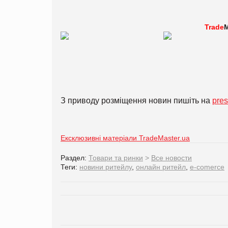
Trade
M
З приводу розміщення новин пишіть на
pre
Ексклюзивні матеріали TradeMaster.ua
Раздел:
Товари та ринки
>
Все новости
Теги:
новини ритейлу
,
онлайн ритейл
,
e-comerce