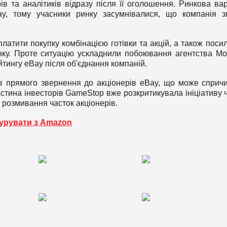
ів та аналітиків відразу після її оголошення. Ринкова вар
y, тому учасники ринку засумнівалися, що компанія 
атити покупку комбінацією готівки та акцій, а також поси
ку. Проте ситуацію ускладнили побоювання агентства Mo
тингу eBay після об'єднання компаній.
в прямого звернення до акціонерів eBay, що може сприч
стина інвесторів GameStop вже розкритикувала ініціативу 
 розмивання часток акціонерів.
урувати з Amazon