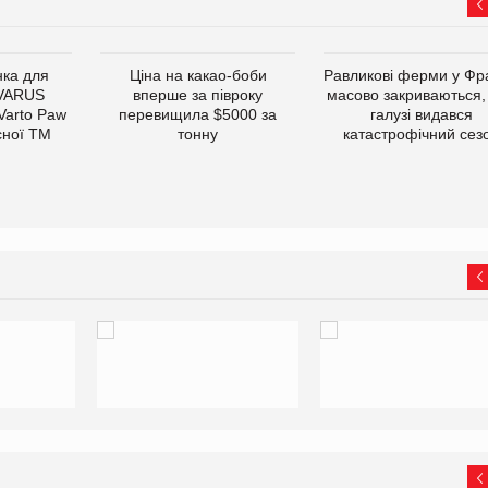
ка для
Ціна на какао-боби
Равликові ферми у Фра
 VARUS
вперше за півроку
масово закриваються,
 Varto Paw
перевищила $5000 за
галузі видався
сної ТМ
тонну
катастрофічний сез