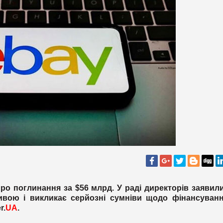
о поглинання за $56 млрд. У раді директорів заявил
ивою і викликає серйозні сумніви щодо фінансуванн
r.
UA
.