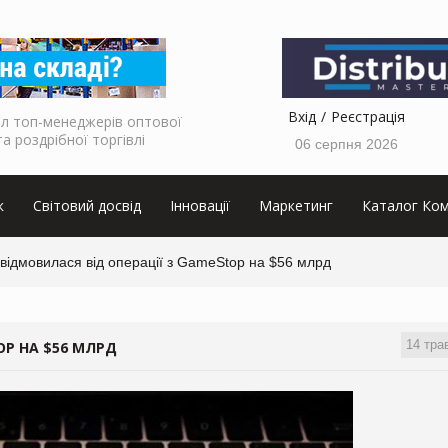
Вхід
Реєстрація
л топ-менеджерів оптової
та роздрібної торгівлі
06 серпня 2026
к
Світовий досвід
Інновації
Маркетинг
Каталог Ком
відмовилася від операції з GameStop на $56 млрд
14 тра
OP НА $56 МЛРД