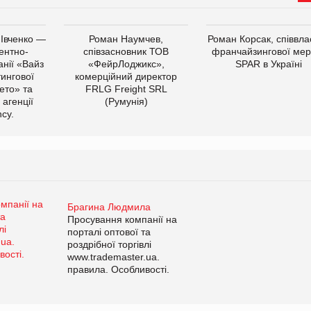
 Івченко —
Роман Наумчев,
Роман Корсак, співвла
ентно-
співзасновник ТОВ
франчайзингової мер
нії «Вайз
«ФейрЛоджикс»,
SPAR в Україні
тингової
комерційний директор
ето» та
FRLG Freight SRL
 агенції
(Румунія)
cy.
Брагина Людмила
Просування компанії на
порталі оптової та
роздрібної торгівлі
www.trademaster.ua.
правила. Особливості.