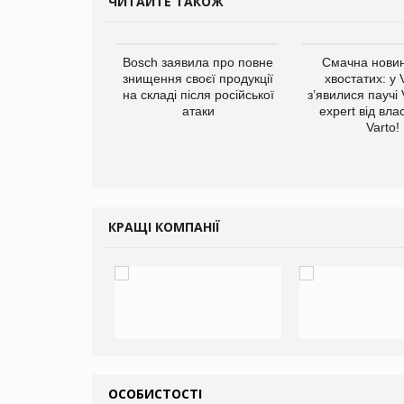
ЧИТАЙТЕ ТАКОЖ
ратила понад $1
Bosch заявила про повне
Смачна новин
 маркетинг за
знищення своєї продукції
хвостатих: у
вартал
на складі після російської
з’явилися паучі
атаки
expert від вла
Varto!
КРАЩІ КОМПАНІЇ
ОСОБИСТОСТІ