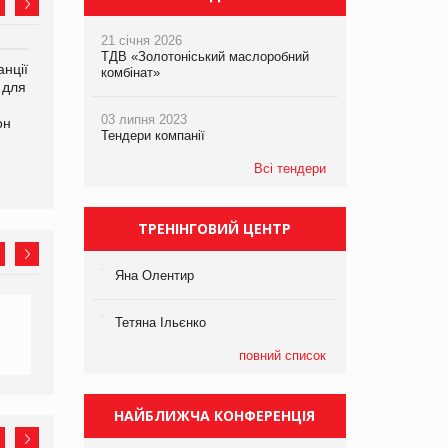
21 січня 2026
ТДВ «Золотоніський маслоробний
нції
Amazon поверне клієнтам
У Євросоюзі набули
комбінат»
 для
600 млн доларів за раніше
чинності нові правила
сплачені мита
щодо штучного інтелекту
03 липня 2023
он
Тендери компанії
Всі тендери
ТРЕНІНГОВИЙ ЦЕНТР
Яна Олентир
Тетяна Ільєнко
повний список
НАЙБЛИЖЧА КОНФЕРЕНЦІЯ