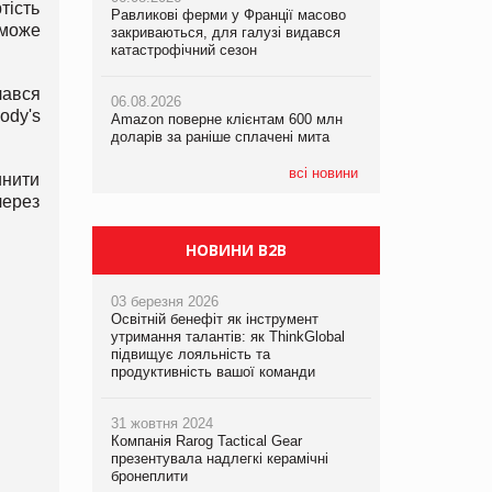
тість
Равликові ферми у Франції масово
Равликові ферми у Франції масово
Amazon поверне клієнтам 600 млн
зможе
закриваються, для галузі видався
закриваються, для галузі видався
доларів за раніше сплачені мита
катастрофічний сезон
катастрофічний сезон
05.08.2026
лався
06.08.2026
06.08.2026
У Євросоюзі набули чинності нові
ody's
Amazon поверне клієнтам 600 млн
Amazon поверне клієнтам 600 млн
правила щодо штучного інтелекту
доларів за раніше сплачені мита
доларів за раніше сплачені мита
всі новини
инити
через
НОВИНИ B2B
03 березня 2026
Освітній бенефіт як інструмент
утримання талантів: як ThinkGlobal
підвищує лояльність та
продуктивність вашої команди
31 жовтня 2024
Компанія Rarog Tactical Gear
презентувала надлегкі керамічні
бронеплити