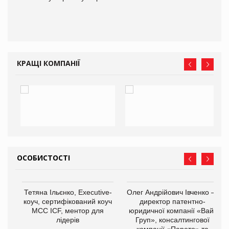
ам
іше
КРАЩІ КОМПАНІЇ
ОСОБИСТОСТІ
Тетяна Ільєнко, Executive-
Олег Андрійович Івченко —
коуч, сертифікований коуч
директор патентно-
МСС ICF, ментор для
юридичної компанії «Вайз
лідерів
Груп», консалтингової
компанії «Парето» та