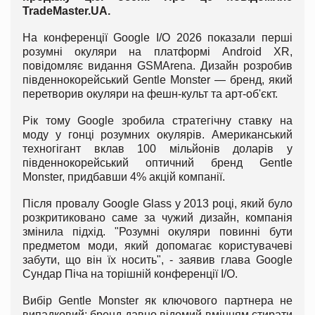
Trade
Master.
UA
.
На конференції Google I/O 2026 показали перші
розумні окуляри на платформі Android XR,
повідомляє видання GSMArena. Дизайн розробив
південнокорейський Gentle Monster — бренд, який
перетворив окуляри на фешн-культ та арт-об'єкт.
Рік тому Google зробила стратегічну ставку на
моду у гонці розумних окулярів. Американський
техногігант вклав 100 мільйонів доларів у
південнокорейський оптичний бренд Gentle
Monster, придбавши 4% акцій компанії.
Після провалу Google Glass у 2013 році, який було
розкритиковано саме за чужий дизайн, компанія
змінила підхід. "Розумні окуляри повинні бути
предметом моди, який допомагає користувачеві
забути, що він їх носить", - заявив глава Google
Сундар Піча на торішній конференції I/O.
Вибір Gentle Monster як ключового партнера не
випадковий: бренд давно відомий вмінням стирати