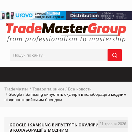
TradeMaster
Товари та ринки
Все новости
Google і Samsung випустять окуляри в колаборації з модним
південнокорейським брендом
21 травня 2026
GOOGLE І SAMSUNG ВИПУСТЯТЬ ОКУЛЯРИ
В КОЛАБОРАЦІЇ З МОДНИМ