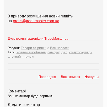
З приводу розміщення новин пишіть
на
press@trademaster.com.ua
Ексклюзивні матеріали TradeMaster.ua
Раздел:
Товари та ринки
>
Все новости
Теги:
новини виробників
,
самсунг
,
гугл
,
смарт-окуляри
,
штучний інтелект
Попередня
Весь список
Наступна
Коментарі
Ваш коментар буде першим.
Додати коментар