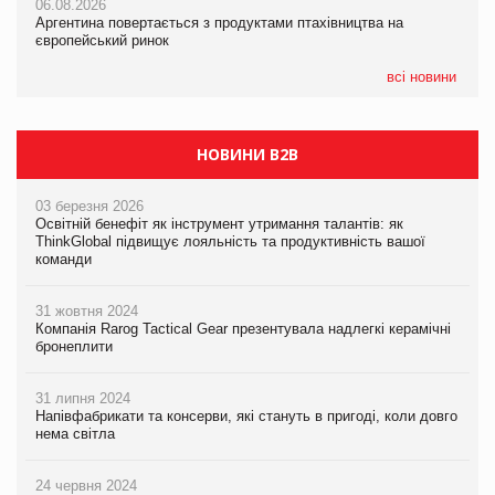
06.08.2026
06.08.2026
06.08.2026
Аргентина повертається з продуктами птахівництва на
Аргентина повертається з продуктами птахівництва на
Аргентина повертається з продуктами птахівництва на
європейський ринок
європейський ринок
європейський ринок
всі новини
НОВИНИ B2B
03 березня 2026
Освітній бенефіт як інструмент утримання талантів: як
ThinkGlobal підвищує лояльність та продуктивність вашої
команди
31 жовтня 2024
Компанія Rarog Tactical Gear презентувала надлегкі керамічні
бронеплити
31 липня 2024
Напівфабрикати та консерви, які стануть в пригоді, коли довго
нема світла
24 червня 2024