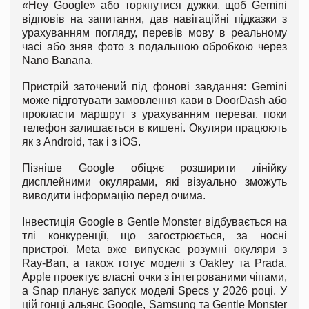
«Hey Google» або торкнутися дужки, щоб Gemini
відповів на запитання, дав навігаційні підказки з
урахуванням погляду, перевів мову в реальному
часі або зняв фото з подальшою обробкою через
Nano Banana.
Пристрій заточений під фонові завдання: Gemini
може підготувати замовлення кави в DoorDash або
прокласти маршрут з урахуванням переваг, поки
телефон залишається в кишені. Окуляри працюють
як з Android, так і з iOS.
Пізніше Google обіцяє розширити лінійку
дисплейними окулярами, які візуально зможуть
виводити інформацію перед очима.
Інвестиція Google в Gentle Monster відбувається на
тлі конкуренції, що загострюється, за носні
пристрої. Meta вже випускає розумні окуляри з
Ray-Ban, а також готує моделі з Oakley та Prada.
Apple проектує власні очки з інтегрованими чіпами,
а Snap планує запуск моделі Specs у 2026 році. У
цій гонці альянс Google, Samsung та Gentle Monster