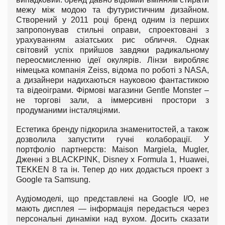
межу між модою та футуристичним дизайном.
Створений у 2011 році бренд одним із перших
запропонував стильні оправи, спроектовані з
урахуванням азіатських рис обличчя. Однак
світовий успіх прийшов завдяки радикальному
переосмисленню ідеї окулярів. Лінзи виробляє
німецька компанія Zeiss, відома по роботі з NASA,
а дизайнери надихаються науковою фантастикою
та відеоіграми. Фірмові магазини Gentle Monster –
не торгові зали, а іммерсивні простори з
продуманими інсталяціями.
Естетика бренду підкорила знаменитостей, а також
дозволила запустити гучні колаборації. У
портфоліо партнерств: Maison Margiela, Mugler,
Дженні з BLACKPINK, Disney x Formula 1, Huawei,
TEKKEN 8 та ін. Тепер до них додається проект з
Google та Samsung.
Аудіомоделі, що представлені на Google I/O, не
мають дисплея — інформація передається через
персональні динаміки над вухом. Досить сказати