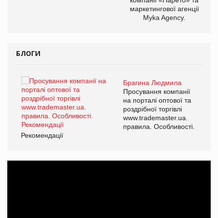
маркетингової агенції
,
Myka Agency.
ОВ
БЛОГИ
Брагина Людмила
ї
Просування компанії
а
на порталі оптової та
роздрібної торгівлі
www.trademaster.ua.
і.
правила. Особливості.
Рекомендації
Ре