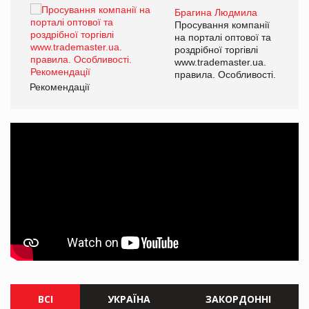
Брагина Людмила
Просування компанії
на порталі оптової та
роздрібної торгівлі
www.trademaster.ua.
правила. Особливості.
Рекомендації
Ре
ВСІ
УКРАЇНА
ЗАКОРДОННІ