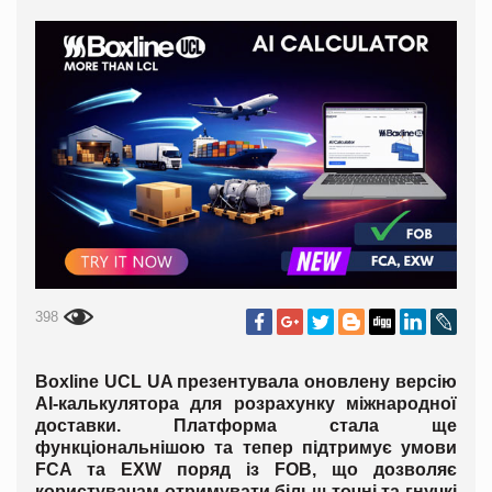
398
Boxline UCL UA презентувала оновлену версію
AI-калькулятора для розрахунку міжнародної
доставки. Платформа стала ще
функціональнішою та тепер підтримує умови
FCA та EXW поряд із FOB, що дозволяє
користувачам отримувати більш точні та гнучкі