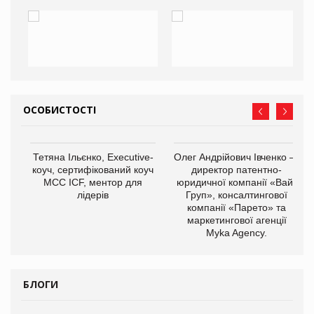
ОСОБИСТОСТІ
,
Тетяна Ільєнко, Executive-
Олег Андрійович Івченко —
ОВ
коуч, сертифікований коуч
директор патентно-
МСС ICF, ментор для
юридичної компанії «Вайз
лідерів
Груп», консалтингової
компанії «Парето» та
маркетингової агенції
Myka Agency.
БЛОГИ