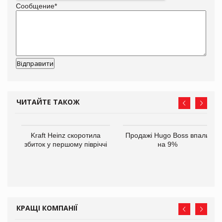
Сообщение
*
ЧИТАЙТЕ ТАКОЖ
ам
Kraft Heinz скоротила
Продажі Hugo Boss впали
іше
збиток у першому півріччі
на 9%
КРАЩІ КОМПАНІЇ