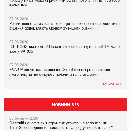
Криза у Китаї може спричинити великі потрясіння для світової
Криза у Китаї може спричинити великі потрясіння для світової
Криза у Китаї може спричинити великі потрясіння для світової
економіки
економіки
економіки
07.08.2026
07.08.2026
07.08.2026
Розмитнення «з коліс» та крос-докінг: як оперативні логістичні
Розмитнення «з коліс» та крос-докінг: як оперативні логістичні
Kraft Heinz скоротила збиток у першому півріччі
рішення допомагають бізнесу зменшити ризики
рішення допомагають бізнесу зменшити ризики
07.08.2026
07.08.2026
07.08.2026
Продажі Hugo Boss впали на 9%
ICE BOSS цього літа! Новинка морозива від власної ТМ Varto
ICE BOSS цього літа! Новинка морозива від власної ТМ Varto
вже у VARUS
вже у VARUS
07.08.2026
Франція заборонила рекламні дзвінки без згоди клієнтів
07.08.2026
07.08.2026
EVA.UA запустила кампанію «Хто б знав» про асортимент,
EVA.UA запустила кампанію «Хто б знав» про асортимент,
якого покупці не очікують побачити на платформі
якого покупці не очікують побачити на платформі
всі новини
НОВИНИ B2B
03 березня 2026
Освітній бенефіт як інструмент утримання талантів: як
ThinkGlobal підвищує лояльність та продуктивність вашої