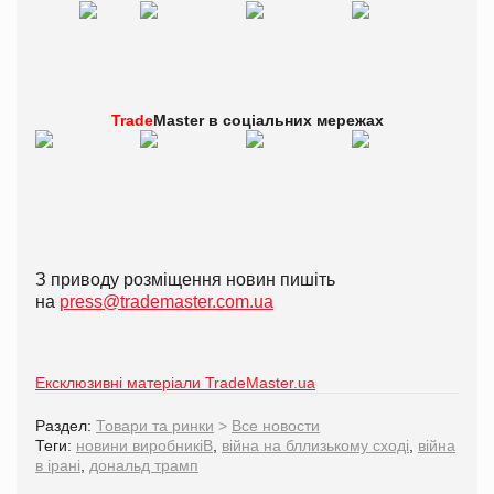
Trade
Master в
соціальних мережах
З приводу розміщення новин пишіть
на
press@trademaster.com.ua
Ексклюзивні матеріали TradeMaster.ua
Раздел:
Товари та ринки
>
Все новости
Теги:
новини виробникіВ
,
війна на бллизькому сході
,
війна
в ірані
,
дональд трамп