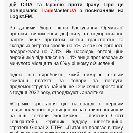
дій США та Ізраїлю проти Ірану. Про це
повідомляє
Trade
Master.
UA
з посиланням на
Logist
.
FM
.
За даними бюро, після блокування Ормузької
протоки, виникнення дефіциту та подорожчання
нафти лише протягом квітня транспортні та
складські витрати зросли на 5%, а самі енергоносії
подорожчали на 7,8%. Як наслідок, оптові ціни
виробників піднялися на 1,4% вище прогнозованих
минулого місяця та на 6% у річному обчисленні.
Індекс цін виробників, який вимірює, скільки
компанії платять за товари та послуги,
продемонстрував найбільше 12-місячне зростання
з грудня 2022 року, стверджують аналітики.
«Стрімке зростання цін насправді є першим
свідченням того, що вищі ціни на паливо вплинули
на інші сектори економіки», – пояснив Скотт
Гельфштейн, керівник відділу інвестиційної
стратегії Global X ETFs. «Питання полягає в тому,