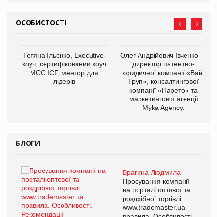
ОСОБИСТОСТІ
Тетяна Ільєнко, Executive-
Олег Андрійович Івченко —
коуч, сертифікований коуч
директор патентно-
МСС ICF, ментор для
юридичної компанії «Вайз
лідерів
Груп», консалтингової
компанії «Парето» та
маркетингової агенції
,
Myka Agency.
ОВ
БЛОГИ
Брагина Людмила
ї
Просування компанії
а
на порталі оптової та
роздрібної торгівлі
www.trademaster.ua.
і.
правила. Особливості.