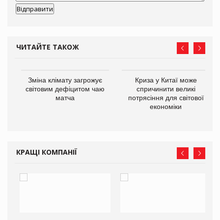
ЧИТАЙТЕ ТАКОЖ
Зміна клімату загрожує
Криза у Китаї може
ne
світовим дефіцитом чаю
спричинити великі
матча
потрясіння для світової
економіки
КРАЩІ КОМПАНІЇ