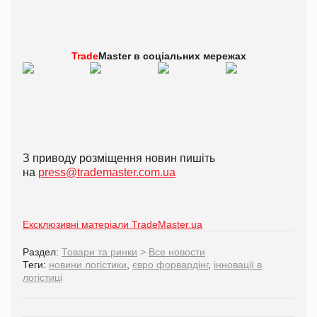
Trade
Master в
соціальних мережах
З приводу розміщення новин пишіть
на
press@trademaster.com.ua
Ексклюзивні матеріали TradeMaster.ua
Раздел:
Товари та ринки
>
Все новости
Теги:
новини логістики
,
євро форвардінг
,
інновації в
логістиці