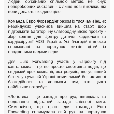
людей, об’єднаних спільною метою, не існує
непереборних обставин - є лише нові виклики, які
вони долають як єдине ціле.
Команда Євро Форвардінг разом із тисячами інших
небайдужих учасників вийшла на старт, щоб
підтримати багаторічну благородну місію проєкту -
збір коштів для Центру дитячої кардіології та
кардіохірургії МОЗ України. Усі благодійні внески
спрямовані на порятунок життів дітей із
вродженими вадами серця.
Для Euro Forwarding участь у «Пробігу під
каштанами» - це не просто спортивна подія, це
свідомий крок компанії, яка розуміє, що успішний
бізнес у сучасній Україні немислимий без активної
благодійності та допомоги тим, хто цього
найбільше потребує.
«Логістика - це завжди про рух, швидкість та
подолання відстаней заради спільної мети.
Символічно, що цього дня команда Euro
Forwarding спрямувала свій рух на порятунок