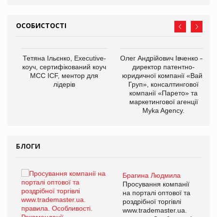
ОСОБИСТОСТІ
Тетяна Ільєнко, Executive-
Олег Андрійович Івченко —
коуч, сертифікований коуч
директор патентно-
МСС ICF, ментор для
юридичної компанії «Вайз
лідерів
Груп», консалтингової
компанії «Парето» та
маркетингової агенції
,
Myka Agency.
ОВ
БЛОГИ
Брагина Людмила
ї
Просування компанії
а
на порталі оптової та
роздрібної торгівлі
www.trademaster.ua.