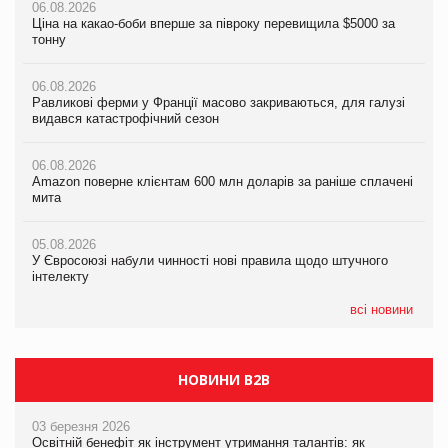
06.08.2026
06.08.2026
06.08.2026
Ціна на какао-боби вперше за півроку перевищила $5000 за
Ціна на какао-боби вперше за півроку перевищила $5000 за
Равликові ферми у Франції масово закриваються, для галузі
тонну
тонну
видався катастрофічний сезон
06.08.2026
06.08.2026
06.08.2026
Равликові ферми у Франції масово закриваються, для галузі
Равликові ферми у Франції масово закриваються, для галузі
Amazon поверне клієнтам 600 млн доларів за раніше сплачені
видався катастрофічний сезон
видався катастрофічний сезон
мита
06.08.2026
06.08.2026
05.08.2026
Amazon поверне клієнтам 600 млн доларів за раніше сплачені
Amazon поверне клієнтам 600 млн доларів за раніше сплачені
У Євросоюзі набули чинності нові правила щодо штучного
мита
мита
інтелекту
05.08.2026
05.08.2026
05.08.2026
У Євросоюзі набули чинності нові правила щодо штучного
У Євросоюзі набули чинності нові правила щодо штучного
Рекламна платформа вимагає від Google компенсацію за
інтелекту
інтелекту
втрату 6,9 трлн рекламних показів
всі новини
НОВИНИ B2B
03 березня 2026
Освітній бенефіт як інструмент утримання талантів: як