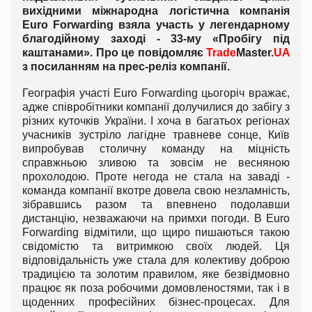
вихідними міжнародна логістична компанія
Euro Forwarding взяла участь у легендарному
благодійному заході - 33-му «Пробігу під
каштанами». Про це повідомляє
Trade
Master.
UA
з посиланням на прес-реліз компанії.
Географія участі Euro Forwarding цьогоріч вражає,
адже співробітники компанії долучилися до забігу з
різних куточків України. І хоча в багатьох регіонах
учасників зустріло лагідне травневе сонце, Київ
випробував столичну команду на міцність
справжньою зливою та зовсім не весняною
прохолодою. Проте негода не стала на заваді -
команда компанії вкотре довела свою незламність,
зібравшись разом та впевнено подолавши
дистанцію, незважаючи на примхи погоди. В Euro
Forwarding відмітили, що щиро пишаються такою
свідомістю та витримкою своїх людей. Ця
відповідальність уже стала для колективу доброю
традицією та золотим правилом, яке безвідмовно
працює як поза робочими домовленостями, так і в
щоденних професійних бізнес-процесах. Для