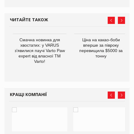
ЧИТАЙТЕ ТАКОЖ
у
Смачна новинка для
Ціна на какао-боби
хвостатих: у VARUS
вперше за півроку
з’явилися паучі Varto Paw
перевищила $5000 за
expert від власної ТМ
тонну
Varto!
КРАЩІ КОМПАНІЇ