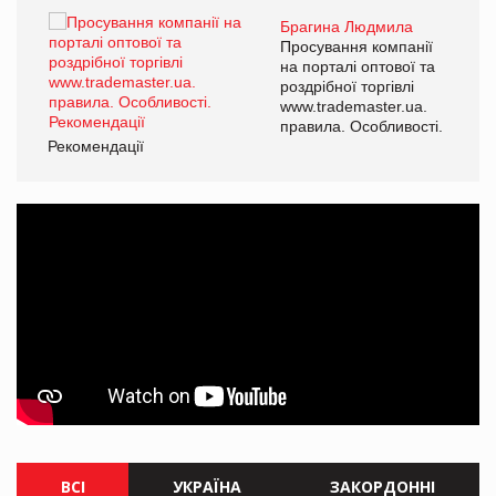
Брагина Людмила
ї
Просування компанії
а
на порталі оптової та
роздрібної торгівлі
www.trademaster.ua.
і.
правила. Особливості.
Рекомендації
Ре
ВСІ
УКРАЇНА
ЗАКОРДОННІ