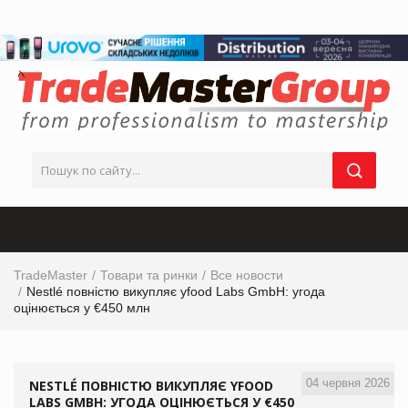
TradeMaster
Товари та ринки
Все новости
Nestlé повністю викупляє yfood Labs GmbH: угода
оцінюється у €450 млн
04 червня 2026
NESTLÉ ПОВНІСТЮ ВИКУПЛЯЄ YFOOD
LABS GMBH: УГОДА ОЦІНЮЄТЬСЯ У €450