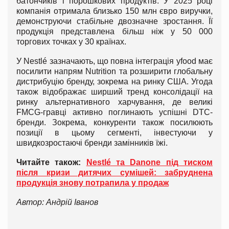
батончиків і порошкових продуктів. У 2025 році
компанія отримала близько 150 млн євро виручки,
демонструючи стабільне двозначне зростання. Її
продукція представлена більш ніж у 50 000
торгових точках у 30 країнах.
У Nestlé зазначають, що повна інтеграція yfood має
посилити напрям Nutrition та розширити глобальну
дистрибуцію бренду, зокрема на ринку США. Угода
також відображає ширший тренд консолідації на
ринку альтернативного харчування, де великі
FMCG-гравці активно поглинають успішні DTC-
бренди. Зокрема, конкуренти також посилюють
позиції в цьому сегменті, інвестуючи у
швидкозростаючі бренди замінників їжі.
Читайте також:
Nestlé та Danone під тиском
після кризи дитячих сумішей: забруднена
продукція знову потрапила у продаж
Автор: Андрій Іванов