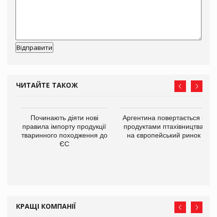
ЧИТАЙТЕ ТАКОЖ
в
Починають діяти нові
Аргентина повертається з
правила імпорту продукції
продуктами птахівництва
тваринного походження до
на європейський ринок
О:
ЄС
КРАЩІ КОМПАНІЇ