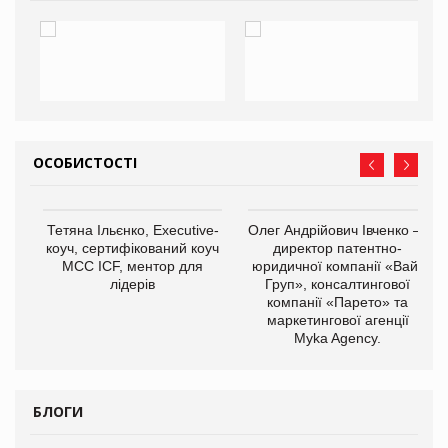
ОСОБИСТОСТІ
Тетяна Ільєнко, Executive-
Олег Андрійович Івченко —
коуч, сертифікований коуч
директор патентно-
МСС ICF, ментор для
юридичної компанії «Вайз
лідерів
Груп», консалтингової
компанії «Парето» та
маркетингової агенції
,
Myka Agency.
ОВ
БЛОГИ