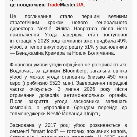
це повідомляє
Trade
Master.
UA
.
Це поглинання стало першим великим
стратегічним кроком нового генерального
директора Nestlé Філіпа Навратіла після його
призначення. Угода завершує етап поступової
інтеграції: у 2023 році компанія вже придбала 49%
yfood, а тепер викуповує решту 51% у засновників
— Бенджаміна Кремера та Ноеля Боллманна.
Фінансові умови угоди офіційно не розкриваються.
Водночас, за даними Bloomberg, загальна оцінка
yfood у межах угоди становить близько 450 млн
євро (приблизно $523 млн). Завершення передачі
частки очікується 3 липня 2026 року після
отримання дозволів антимонопольних органів.
Після закриття угоди засновники залишать
компанію, а управління брендом перейде до
топменеджерки Nestlé Йоланди Швіртц.
Заснована у 2017 році yfood розвивається в
сегменті “smart food” — готових поживних напоїв,