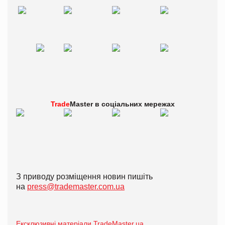
Trade
Master в
соціальних мережах
З приводу розміщення новин пишіть
на
press@trademaster.com.ua
Ексклюзивні матеріали TradeMaster.ua