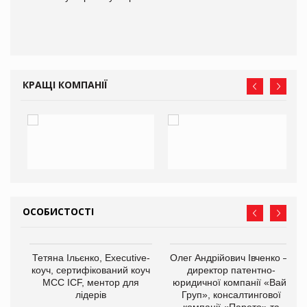
КРАЩІ КОМПАНІЇ
ОСОБИСТОСТІ
Тетяна Ільєнко, Executive-
Олег Андрійович Івченко —
коуч, сертифікований коуч
директор патентно-
МСС ICF, ментор для
юридичної компанії «Вайз
лідерів
Груп», консалтингової
компанії «Парето» та