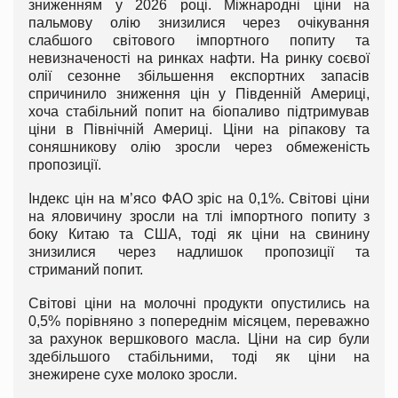
зниженням у 2026 році. Міжнародні ціни на
пальмову олію знизилися через очікування
слабшого світового імпортного попиту та
невизначеності на ринках нафти. На ринку соєвої
олії сезонне збільшення експортних запасів
спричинило зниження цін у Південній Америці,
хоча стабільний попит на біопаливо підтримував
ціни в Північній Америці. Ціни на ріпакову та
соняшникову олію зросли через обмеженість
пропозиції.
Індекс цін на м’ясо ФАО зріс на 0,1%. Світові ціни
на яловичину зросли на тлі імпортного попиту з
боку Китаю та США, тоді як ціни на свинину
знизилися через надлишок пропозиції та
стриманий попит.
Світові ціни на молочні продукти опустились на
0,5% порівняно з попереднім місяцем, переважно
за рахунок вершкового масла. Ціни на сир були
здебільшого стабільними, тоді як ціни на
знежирене сухе молоко зросли.