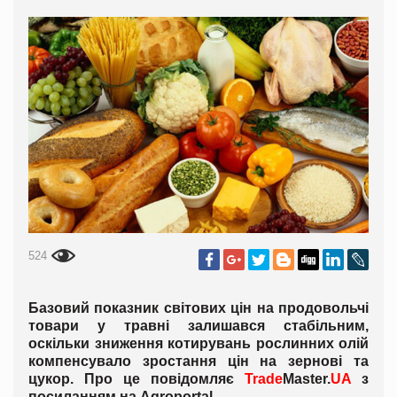
524
Базовий показник світових цін на продовольчі
товари у травні залишався стабільним,
оскільки зниження котирувань рослинних олій
компенсувало зростання цін на зернові та
цукор. Про це повідомляє
Trade
Master.
UA
з
посиланням на
Agroportal
.