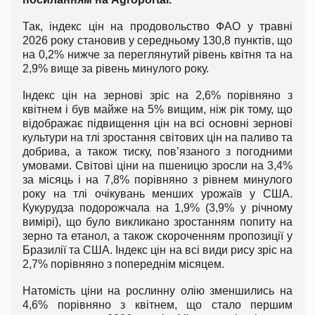
Так, індекс цін на продовольство ФАО у травні
2026 року становив у середньому 130,8 пунктів, що
на 0,2% нижче за переглянутий рівень квітня та на
2,9% вище за рівень минулого року.
Індекс цін на зернові зріс на 2,6% порівняно з
квітнем і був майже на 5% вищим, ніж рік тому, що
відображає підвищення цін на всі основні зернові
культури на тлі зростання світових цін на паливо та
добрива, а також тиску, пов’язаного з погодними
умовами. Світові ціни на пшеницю зросли на 3,4%
за місяць і на 7,8% порівняно з рівнем минулого
року на тлі очікувань менших урожаїв у США.
Кукурудза подорожчала на 1,9% (3,9% у річному
вимірі), що було викликано зростанням попиту на
зерно та етанол, а також скороченням пропозиції у
Бразилії та США. Індекс цін на всі види рису зріс на
2,7% порівняно з попереднім місяцем.
Натомість ціни на рослинну олію зменшились на
4,6% порівняно з квітнем, що стало першим