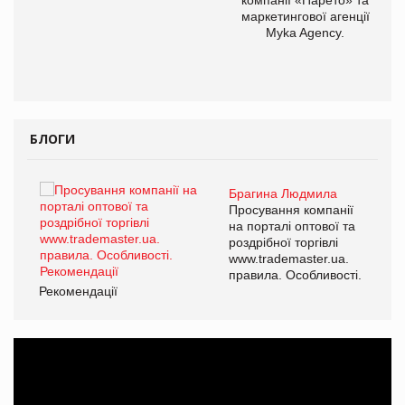
маркетингової агенції
,
Myka Agency.
ОВ
БЛОГИ
Брагина Людмила
ї
Просування компанії
а
на порталі оптової та
роздрібної торгівлі
www.trademaster.ua.
і.
правила. Особливості.
Рекомендації
Ре