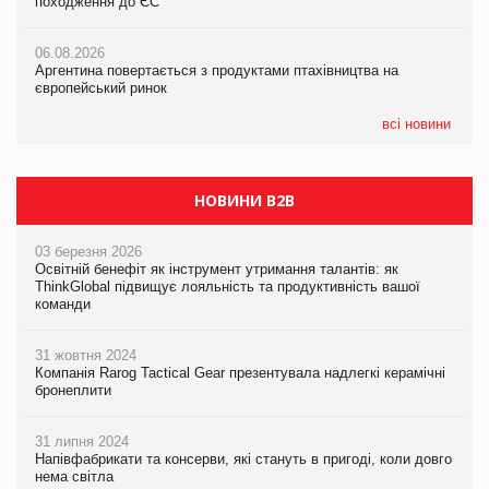
походження до ЄС
походження до ЄС
походження до ЄС
06.08.2026
06.08.2026
06.08.2026
Аргентина повертається з продуктами птахівництва на
Аргентина повертається з продуктами птахівництва на
Аргентина повертається з продуктами птахівництва на
європейський ринок
європейський ринок
європейський ринок
всі новини
НОВИНИ B2B
03 березня 2026
Освітній бенефіт як інструмент утримання талантів: як
ThinkGlobal підвищує лояльність та продуктивність вашої
команди
31 жовтня 2024
Компанія Rarog Tactical Gear презентувала надлегкі керамічні
бронеплити
31 липня 2024
Напівфабрикати та консерви, які стануть в пригоді, коли довго
нема світла