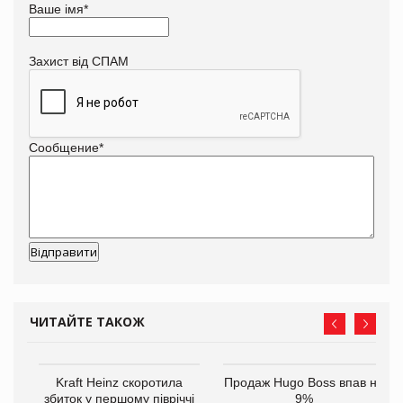
Ваше імя
*
Захист від СПАМ
Сообщение
*
ЧИТАЙТЕ ТАКОЖ
ам
Kraft Heinz скоротила
Продаж Hugo Boss впав на
іше
збиток у першому півріччі
9%