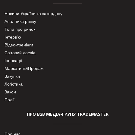
Новини України та закордону
Аналітика ринку
Топи про ринок
Інтерв’ю
Відео-тренінги
Світовий досвід
Інновації
Маркетинг&Продажі
Закупки
Логістика
Закон
Події
ПРО В2В МЕДІА-ГРУПУ TRADEMASTER
Про нас