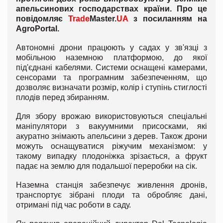
апельсинових господарствах країни. Про це
повідомляє
Trade
Master.
UA
з посиланням на
AgroPortal.
Автономні дрони працюють у садах у зв'язці з
мобільною наземною платформою, до якої
під'єднані кабелями. Системи оснащені камерами,
сенсорами та програмним забезпеченням, що
дозволяє визначати розмір, колір і ступінь стиглості
плодів перед збиранням.
Для збору врожаю використовуються спеціальні
маніпулятори з вакуумними присосками, які
акуратно знімають апельсини з дерев. Також дрони
можуть оснащуватися ріжучим механізмом: у
такому випадку плодоніжка зрізається, а фрукт
падає на землю для подальшої переробки на сік.
Наземна станція забезпечує живлення дронів,
транспортує зібрані плоди та обробляє дані,
отримані під час роботи в саду.