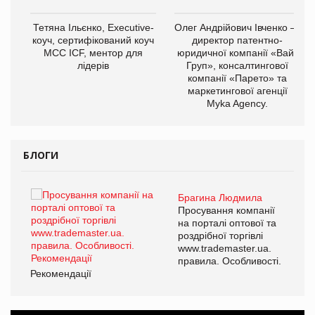
,
Тетяна Ільєнко, Executive-
Олег Андрійович Івченко —
ОВ
коуч, сертифікований коуч
директор патентно-
МСС ICF, ментор для
юридичної компанії «Вайз
лідерів
Груп», консалтингової
компанії «Парето» та
маркетингової агенції
Myka Agency.
БЛОГИ
Брагина Людмила
ї
Просування компанії
а
на порталі оптової та
роздрібної торгівлі
www.trademaster.ua.
і.
правила. Особливості.
Рекомендації
Ре