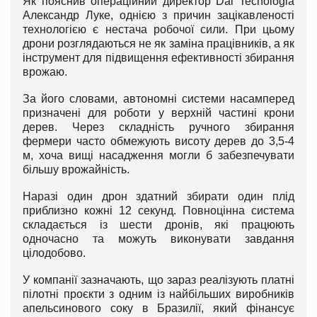
Як пояснив операційний директор Dal Tecnologia
Александр Луке, однією з причин зацікавленості
технологією є нестача робочої сили. При цьому
дрони розглядаються не як заміна працівників, а як
інструмент для підвищення ефективності збирання
врожаю.
За його словами, автономні системи насамперед
призначені для роботи у верхній частині крони
дерев. Через складність ручного збирання
фермери часто обмежують висоту дерев до 3,5-4
м, хоча вищі насадження могли б забезпечувати
більшу врожайність.
Наразі один дрон здатний збирати один плід
приблизно кожні 12 секунд. Повноцінна система
складається із шести дронів, які працюють
одночасно та можуть виконувати завдання
цілодобово.
У компанії зазначають, що зараз реалізують платні
пілотні проєкти з одним із найбільших виробників
апельсинового соку в Бразилії, який фінансує