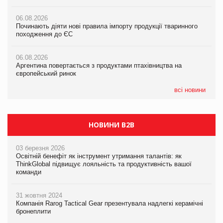
06.08.2026
06.08.2026
06.08.2026
Починають діяти нові правила імпорту продукції тваринного
Починають діяти нові правила імпорту продукції тваринного
Починають діяти нові правила імпорту продукції тваринного
походження до ЄС
походження до ЄС
походження до ЄС
06.08.2026
06.08.2026
06.08.2026
Аргентина повертається з продуктами птахівництва на
Аргентина повертається з продуктами птахівництва на
Аргентина повертається з продуктами птахівництва на
європейський ринок
європейський ринок
європейський ринок
всі новини
НОВИНИ B2B
03 березня 2026
Освітній бенефіт як інструмент утримання талантів: як
ThinkGlobal підвищує лояльність та продуктивність вашої
команди
31 жовтня 2024
Компанія Rarog Tactical Gear презентувала надлегкі керамічні
бронеплити