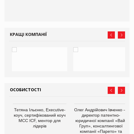
іше
КРАЩІ КОМПАНІЇ
ОСОБИСТОСТІ
,
Тетяна Ільєнко, Executive-
Олег Андрійович Івченко —
ОВ
коуч, сертифікований коуч
директор патентно-
МСС ICF, ментор для
юридичної компанії «Вайз
лідерів
Груп», консалтингової
компанії «Парето» та