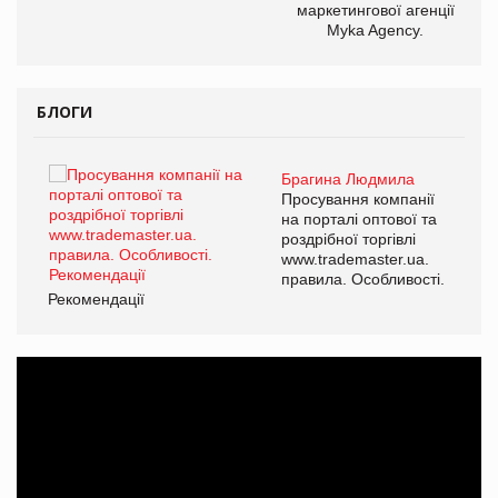
маркетингової агенції
Myka Agency.
БЛОГИ
Брагина Людмила
ї
Просування компанії
а
на порталі оптової та
роздрібної торгівлі
www.trademaster.ua.
і.
правила. Особливості.
Рекомендації
Ре