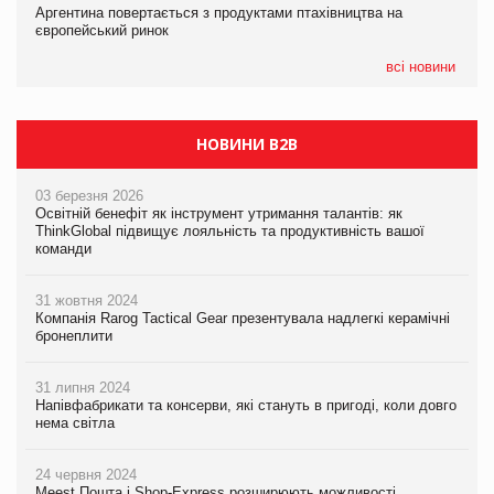
Аргентина повертається з продуктами птахівництва на
Аргентина повертається з продуктами птахівництва на
Аргентина повертається з продуктами птахівництва на
європейський ринок
європейський ринок
європейський ринок
всі новини
НОВИНИ B2B
03 березня 2026
Освітній бенефіт як інструмент утримання талантів: як
ThinkGlobal підвищує лояльність та продуктивність вашої
команди
31 жовтня 2024
Компанія Rarog Tactical Gear презентувала надлегкі керамічні
бронеплити
31 липня 2024
Напівфабрикати та консерви, які стануть в пригоді, коли довго
нема світла
24 червня 2024
Meest Пошта і Shop-Express розширюють можливості