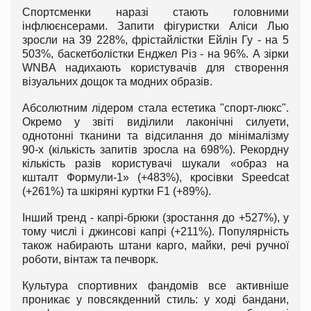
Спортсменки наразі стають головними
інфлюєнсерами. Запити фігуристки Аліси Лью
зросли на 39 228%, фрістайлістки Ейлін Гу - на 5
503%, баскетболістки Енджел Різ - на 96%. А зірки
WNBA надихають користувачів для створення
візуальних дощок та модних образів.
Абсолютним лідером стала естетика "спорт-люкс".
Окремо у звіті виділили лаконічні силуети,
однотонні тканини та відсилання до мінімалізму
90-х (кількість запитів зросла на 698%). Рекордну
кількість разів користувачі шукали «образ на
кшталт Формули-1» (+483%), кросівки Speedcat
(+261%) та шкіряні куртки F1 (+89%).
Інший тренд - капрі-брюки (зростання до +527%), у
тому числі і джинсові капрі (+211%). Популярність
також набирають штани карго, майки, речі ручної
роботи, вінтаж та печворк.
Культура спортивних фандомів все активніше
проникає у повсякденний стиль: у ході бандани,