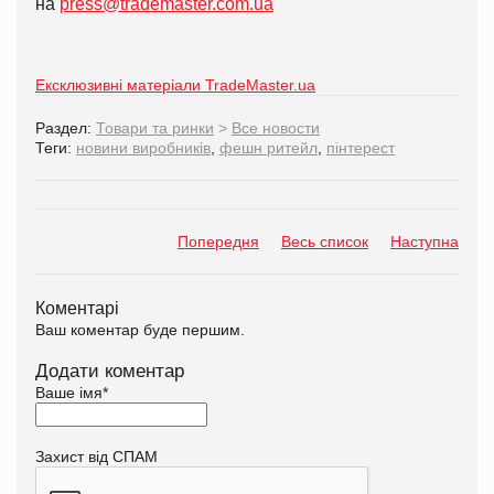
на
press@trademaster.com.ua
Ексклюзивні матеріали TradeMaster.ua
Раздел:
Товари та ринки
>
Все новости
Теги:
новини виробників
,
фешн ритейл
,
пінтерест
Попередня
Весь список
Наступна
Коментарі
Ваш коментар буде першим.
Додати коментар
Ваше імя
*
Захист від СПАМ