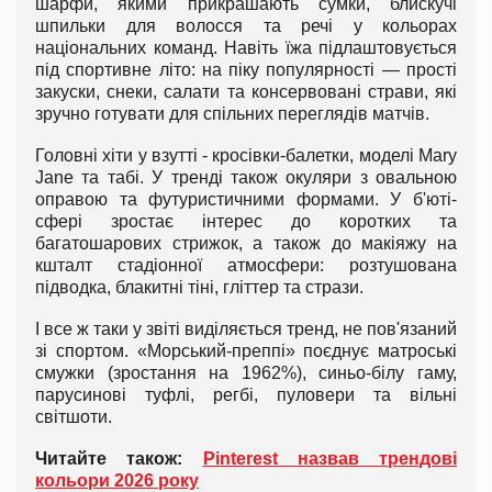
шарфи, якими прикрашають сумки, блискучі
шпильки для волосся та речі у кольорах
національних команд. Навіть їжа підлаштовується
під спортивне літо: на піку популярності — прості
закуски, снеки, салати та консервовані страви, які
зручно готувати для спільних переглядів матчів.
Головні хіти у взутті - кросівки-балетки, моделі Mary
Jane та табі. У тренді також окуляри з овальною
оправою та футуристичними формами. У б'юті-
сфері зростає інтерес до коротких та
багатошарових стрижок, а також до макіяжу на
кшталт стадіонної атмосфери: розтушована
підводка, блакитні тіні, гліттер та стрази.
І все ж таки у звіті виділяється тренд, не пов'язаний
зі спортом. «Морський-преппі» поєднує матроські
смужки (зростання на 1962%), синьо-білу гаму,
парусинові туфлі, регбі, пуловери та вільні
світшоти.
Читайте також:
Pinterest назвав трендові
кольори 2026 року