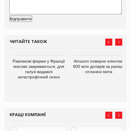
ЧИТАЙТЕ ТАКОЖ
і
Равликові ферми у Франції
Amazon поверне клієнтам
масово закриваються, для
600 млн доларів за раніше
галузі видався
сплачені мита
катастрофічний сезон
КРАЩІ КОМПАНІЇ