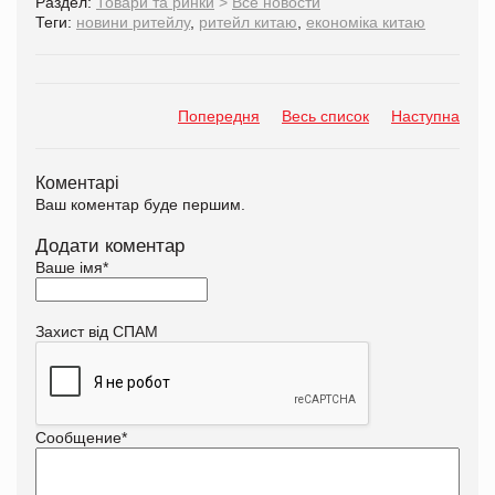
Раздел:
Товари та ринки
>
Все новости
Теги:
новини ритейлу
,
ритейл китаю
,
економіка китаю
Попередня
Весь список
Наступна
Коментарі
Ваш коментар буде першим.
Додати коментар
Ваше імя
*
Захист від СПАМ
Сообщение
*