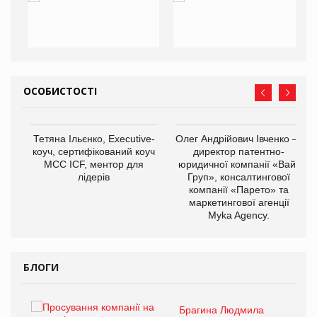
ОСОБИСТОСТІ
Тетяна Ільєнко, Executive-
Олег Андрійович Івченко —
коуч, сертифікований коуч
директор патентно-
МСС ICF, ментор для
юридичної компанії «Вайз
лідерів
Груп», консалтингової
компанії «Парето» та
маркетингової агенції
,
Myka Agency.
ОВ
БЛОГИ
Брагина Людмила