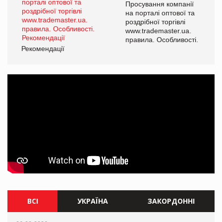
Просування компанії
на порталі оптової та
роздрібної торгівлі
www.trademaster.ua.
правила. Особливості.
Рекомендації
Ре
ВСІ
УКРАЇНА
ЗАКОРДОННІ