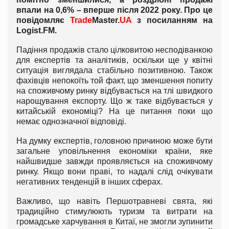
впали на 0,6% – вперше після 2022 року. Про це
повідомляє
Trade
Master.
UA
з посиланням на
Logist
.
FM
.
Падіння продажів стало цілковитою несподіванкою
для експертів та аналітиків, оскільки ще у квітні
ситуація виглядала стабільно позитивною. Також
фахівців непокоїть той факт, що зменшення попиту
на споживчому ринку відбувається на тлі швидкого
нарощування експорту. Що ж таке відбувається у
китайській економіці? На це питання поки що
немає однозначної відповіді.
На думку експертів, головною причиною може бути
загальне уповільнення економіки країни, яке
найшвидше завжди проявляється на споживчому
ринку. Якщо вони праві, то надалі слід очікувати
негативних тенденцій в інших сферах.
Важливо, що навіть Першотравневі свята, які
традиційно стимулюють туризм та витрати на
громадське харчування в Китаї, не змогли зупинити