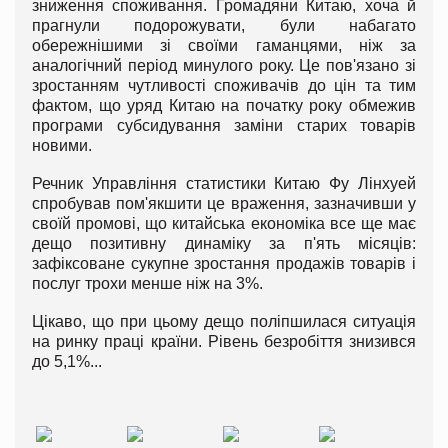
зниження споживання. Громадяни Китаю, хоча й
прагнули подорожувати, були набагато
обережнішими зі своїми гаманцями, ніж за
аналогічний період минулого року. Це пов'язано зі
зростанням чутливості споживачів до цін та тим
фактом, що уряд Китаю на початку року обмежив
програми субсидування заміни старих товарів
новими.
Речник Управління статистики Китаю Фу Лінхуей
спробував пом'якшити це враження, зазначивши у
своїй промові, що китайська економіка все ще має
дещо позитивну динаміку за п'ять місяців:
зафіксоване сукупне зростання продажів товарів і
послуг трохи менше ніж на 3%.
Цікаво, що при цьому дещо поліпшилася ситуація
на ринку праці країни. Рівень безробіття знизився
до 5,1%...