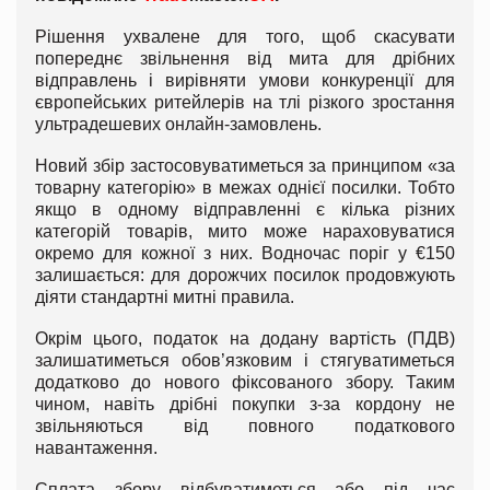
Рішення ухвалене для того, щоб скасувати
попереднє звільнення від мита для дрібних
відправлень і вирівняти умови конкуренції для
європейських ритейлерів на тлі різкого зростання
ультрадешевих онлайн-замовлень.
Новий збір застосовуватиметься за принципом «за
товарну категорію» в межах однієї посилки. Тобто
якщо в одному відправленні є кілька різних
категорій товарів, мито може нараховуватися
окремо для кожної з них. Водночас поріг у €150
залишається: для дорожчих посилок продовжують
діяти стандартні митні правила.
Окрім цього, податок на додану вартість (ПДВ)
залишатиметься обов’язковим і стягуватиметься
додатково до нового фіксованого збору. Таким
чином, навіть дрібні покупки з-за кордону не
звільняються від повного податкового
навантаження.
Сплата збору відбуватиметься або під час