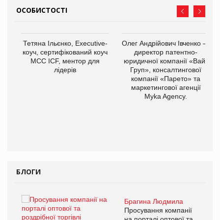
ОСОБИСТОСТІ
Тетяна Ільєнко, Executive-
Олег Андрійович Івченко —
коуч, сертифікований коуч
директор патентно-
МСС ICF, ментор для
юридичної компанії «Вайз
лідерів
Груп», консалтингової
компанії «Парето» та
маркетингової агенції
,
Myka Agency.
ОВ
БЛОГИ
Брагина Людмила
ї
Просування компанії
а
на порталі оптової та