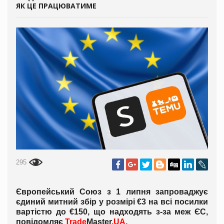
ЯК ЦЕ ПРАЦЮВАТИМЕ
295
Європейський Союз з 1 липня запроваджує
єдиний митний збір у розмірі €3 на всі посилки
вартістю до €150, що надходять з-за меж ЄС,
повідомляє
Trade
Master.
UA
.