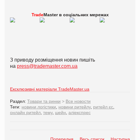
Trade
Master в
соціальних мережах
З приводу розміщення новин пишіть
на
press@trademaster.com.ua
Ексклюзивні матеріали TradeMaster.ua
Раздел:
Товари та ринки
>
Все новости
Теги:
новини логістики
,
новини ритейлу
,
ритейл єс
,
онлайн ритейл
,
тему
,
шейн
,
аліекспрес
Попередня
Весь список
Наступна