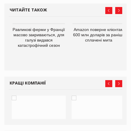
ЧИТАЙТЕ ТАКОЖ
і
Равликові ферми у Франції
Amazon поверне клієнтам
масово закриваються, для
600 млн доларів за раніше
галузі видався
сплачені мита
катастрофічний сезон
КРАЩІ КОМПАНІЇ