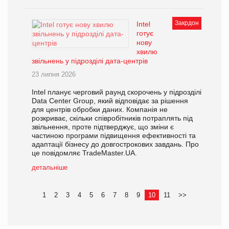
Закрдон
Intel
готує
нову
хвилю
звільнень у підрозділі дата-центрів
23 липня 2026
Intel планує черговий раунд скорочень у підрозділі
Data Center Group, який відповідає за рішення
для центрів обробки даних. Компанія не
розкриває, скільки співробітників потраплять під
звільнення, проте підтверджує, що зміни є
частиною програми підвищення ефективності та
адаптації бізнесу до довгострокових завдань. Про
це повідомляє TradeMaster.UA.
детальніше
1
2
3
4
5
6
7
8
9
10
11
>>