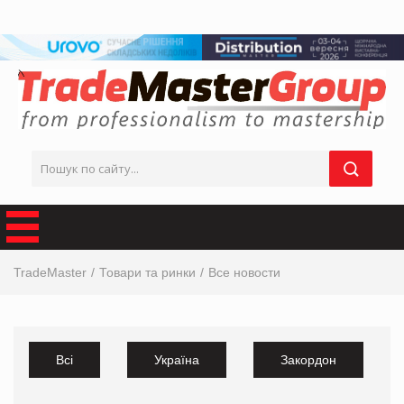
TradeMaster
Товари та ринки
Все новости
Всі
Україна
Закордон