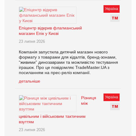
Україна
Т
М
Епіцентр відкрив флагманський
магазин Епік у Києві
23 липня 2026
Компанія запустила дитячий магазин нового
формату з товарами для кідалтів, бренд-зонами,
“живими” динозаврами та можливістю тестування
іграшок. Про це повідомляє TradeMaster.UA з
посиланням на прес-реліз компанії.
детальніше
Україна
Різниця
між
Т
М
цивільним і військовим тактичним
взуттям
23 липня 2026