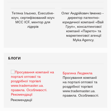
,
Тетяна Ільєнко, Executive-
Олег Андрійович Івченко —
ОВ
коуч, сертифікований коуч
директор патентно-
МСС ICF, ментор для
юридичної компанії «Вайз
лідерів
Груп», консалтингової
компанії «Парето» та
маркетингової агенції
Myka Agency.
БЛОГИ
Брагина Людмила
ї
Просування компанії
а
на порталі оптової та
роздрібної торгівлі
www.trademaster.ua.
і.
правила. Особливості.
Рекомендації
Ре