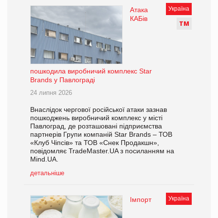
Україна
Атака
КАБів
Т
М
пошкодила виробничий комплекс Star
Brands у Павлограді
24 липня 2026
Внаслідок чергової російської атаки зазнав
пошкоджень виробничий комплекс у місті
Павлоград, де розташовані підприємства
партнерів Групи компаній Star Brands – ТОВ
«Клуб Чіпсів» та ТОВ «Снек Продакшн»,
повідомляє TradeMaster.UA з посиланням на
Mind.UA.
детальніше
Україна
Імпорт