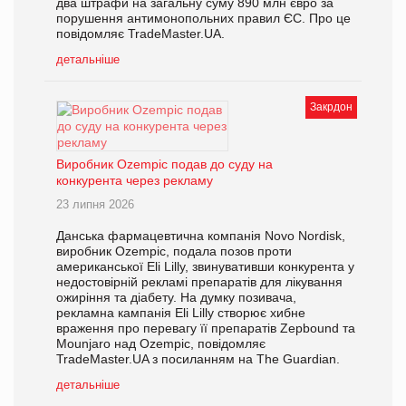
два штрафи на загальну суму 890 млн євро за
порушення антимонопольних правил ЄС. Про це
повідомляє TradeMaster.UA.
детальніше
Закрдон
Виробник Ozempic подав до суду на
конкурента через рекламу
23 липня 2026
Данська фармацевтична компанія Novo Nordisk,
виробник Ozempic, подала позов проти
американської Eli Lilly, звинувативши конкурента у
недостовірній рекламі препаратів для лікування
ожиріння та діабету. На думку позивача,
рекламна кампанія Eli Lilly створює хибне
враження про перевагу її препаратів Zepbound та
Mounjaro над Ozempic, повідомляє
TradeMaster.UA з посиланням на The Guardian.
детальніше