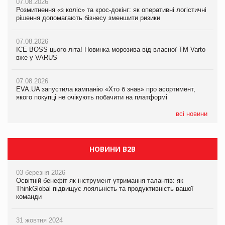
07.08.2026
07.08.2026
07.08.2026
Розмитнення «з коліс» та крос-докінг: як оперативні логістичні
Розмитнення «з коліс» та крос-докінг: як оперативні логістичні
Kraft Heinz скоротила збиток у першому півріччі
рішення допомагають бізнесу зменшити ризики
рішення допомагають бізнесу зменшити ризики
07.08.2026
07.08.2026
07.08.2026
Продажі Hugo Boss впали на 9%
ICE BOSS цього літа! Новинка морозива від власної ТМ Varto
ICE BOSS цього літа! Новинка морозива від власної ТМ Varto
вже у VARUS
вже у VARUS
07.08.2026
Франція заборонила рекламні дзвінки без згоди клієнтів
07.08.2026
07.08.2026
EVA.UA запустила кампанію «Хто б знав» про асортимент,
EVA.UA запустила кампанію «Хто б знав» про асортимент,
якого покупці не очікують побачити на платформі
якого покупці не очікують побачити на платформі
всі новини
НОВИНИ B2B
03 березня 2026
Освітній бенефіт як інструмент утримання талантів: як
ThinkGlobal підвищує лояльність та продуктивність вашої
команди
31 жовтня 2024