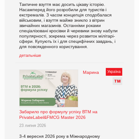
Тактичне взуття має досить цікаву історію.
Насамперед його розробили для туристів і
екстремалів. З часом концепція сподобалася
військовим, і взуття майже зникло з вітрин
звичайних магазинів. Останніми роками
спеціалізовані кросівки й черевики знову набули
популярності, зокрема через розвиток мілітарі-
сфери. Купують їх і для специфічних завдань, і
для повсякденного користування.
детальніше
Україна
Марина
Т
М
Забарило про формулу успіху ВТМ на
PrivateLabel&FMCG Master 2026
23 липня 2026
3-4 вересня 2026 року в Міжнародному