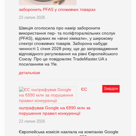
заборонить PFAS у споживчих товарах
23 липня 2026
Швеція оголосила про намір заборонити
використання пер- та поліфторалкільних сполук
(PFAS), відомих як «вічні хімікати», у широкому
спектрі споживчих товарів. Заборона набуде
чинності 1 січня 2028 року, ще до запровадження
відповідного регулювання на рівні Європейського
Союзу. Про це повідомляє TradeMaster.UA з
посиланням на Yle.
детальніше
Закрдон
ЄС
оштрафував Google на €890 млн за
порушення правил конкуренції
23 липня 2026
Європейська комісія наклала на компанію Google