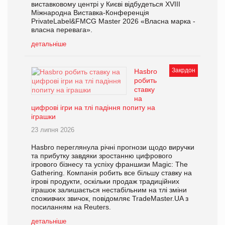
виставковому центрі у Києві відбудеться XVIII
Міжнародна Виставка-Конференція
PrivateLabel&FMCG Master 2026 «Власна марка -
власна перевага».
детальніше
Закрдон
Hasbro
робить
ставку
на
цифрові ігри на тлі падіння попиту на
іграшки
23 липня 2026
Hasbro переглянула річні прогнози щодо виручки
та прибутку завдяки зростанню цифрового
ігрового бізнесу та успіху франшизи Magic: The
Gathering. Компанія робить все більшу ставку на
ігрові продукти, оскільки продаж традиційних
іграшок залишається нестабільним на тлі зміни
споживчих звичок, повідомляє TradeMaster.UA з
посиланням на Reuters.
детальніше