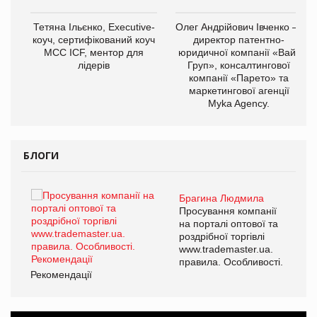
,
Тетяна Ільєнко, Executive-
Олег Андрійович Івченко —
ОВ
коуч, сертифікований коуч
директор патентно-
МСС ICF, ментор для
юридичної компанії «Вайз
лідерів
Груп», консалтингової
компанії «Парето» та
маркетингової агенції
Myka Agency.
БЛОГИ
Брагина Людмила
Просування компанії
на порталі оптової та
роздрібної торгівлі
www.trademaster.ua.
правила. Особливості.
Рекомендації
Ре