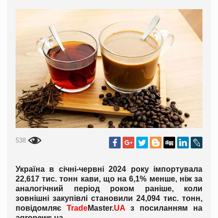
538
Україна в січні-червні 2024 року імпортувала
22,617 тис. тонн кави, що на 6,1% менше, ніж за
аналогічний період роком раніше, коли
зовнішні закупівлі становили 24,094 тис. тонн,
повідомляє
Trade
Master.
UA
з посиланням на
agronews.ua.