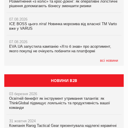
Розмитнення «з коліс» та крос-докінг: як оперативні логістичні
07.08.2026
Kraft Heinz скоротила збиток у першому півріччі
рішення допомагають бізнесу зменшити ризики
EVA.UA запустила кампанію «Хто б знав» про асортимент,
якого покупці не очікують побачити на платформі
07.08.2026
07.08.2026
Продажі Hugo Boss впали на 9%
ICE BOSS цього літа! Новинка морозива від власної ТМ Varto
06.08.2026
вже у VARUS
Смачна новинка для хвостатих: у VARUS з’явилися паучі
07.08.2026
Varto Paw expert від власної ТМ Varto!
Франція заборонила рекламні дзвінки без згоди клієнтів
07.08.2026
EVA.UA запустила кампанію «Хто б знав» про асортимент,
05.08.2026
якого покупці не очікують побачити на платформі
Мережа супермаркетів VARUS купує мережу магазинів
формату convenience store КОЛО: об’єднана компанія
налічуватиме 374 магазини
всі новини
НОВИНИ B2B
03 березня 2026
Освітній бенефіт як інструмент утримання талантів: як
ThinkGlobal підвищує лояльність та продуктивність вашої
команди
31 жовтня 2024
Компанія Rarog Tactical Gear презентувала надлегкі керамічні