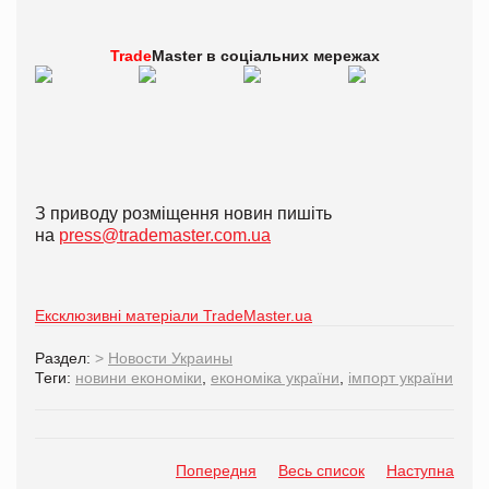
Trade
Master в
соціальних мережах
З приводу розміщення новин пишіть
на
press@trademaster.com.ua
Ексклюзивні матеріали TradeMaster.ua
Раздел:
>
Новости Украины
Теги:
новини економіки
,
економіка україни
,
імпорт україни
Попередня
Весь список
Наступна