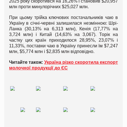
2025 року скоротився на 16,26% і становив $20,957
млн проти минулорічних $25,027 млн.
При цьому трійка ключових постачальників чаю в
Україну в січні-червні залишилася незмінною: Шрі-
Ланка (30,13% на 6,313 млн), Кенія (17,77% на
3,724 млн) і Китай (14,63% на 3,067). Торік на
частку цих країн приходилося 28,95%, 23,07% і
11,33%, поставки чаю в Україну принесли їм $7,247
млн, $5,774 млн і $2,835 млн відповідно.
Читайте також:
Україна різко скоротила експорт
молочної продукції до ЄС