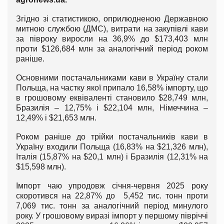
Згідно зі статистикою, оприлюдненою Державною
митною службою (ДМС), витрати на закупівлі кави
за півроку виросли на 36,9% до $173,403 млн
проти $126,684 млн за аналогічний період роком
раніше.
Основними постачальниками кави в Україну стали
Польща, на частку якої припало 16,58% імпорту, що
в грошовому еквіваленті становило $28,749 млн,
Бразилія – 12,75% і $22,104 млн, Німеччина –
12,49% і $21,653 млн.
Роком раніше до трійки постачальників кави в
Україну входили Польща (16,83% на $21,326 млн),
Італія (15,87% на $20,1 млн) і Бразилія (12,31% на
$15,598 млн).
Імпорт чаю упродовж січня-червня 2025 року
скоротився на 22,87% до 5,452 тис. тонн проти
7,069 тис. тонн за аналогічний період минулого
року. У грошовому виразі імпорт у першому півріччі