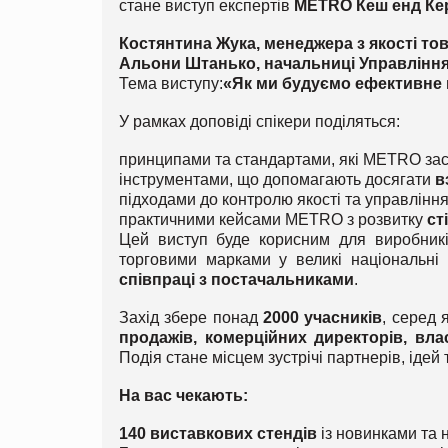
стане виступ експертів
METRO Кеш енд Кер
Костянтина Жука, менеджера з якості то
Альони Штанько, начальниці Управління
Тема виступу:
«Як ми будуємо ефективне
У рамках доповіді спікери поділяться:
принципами та стандартами, які METRO заст
інструментами, що допомагають досягати
в
підходами до контролю якості та управлінн
практичними кейсами METRO з розвитку
ст
Цей виступ буде корисним для виробникі
торговими марками у великі національні 
співпраці з постачальниками
.
Захід збере понад
2000 учасників
, серед
продажів, комерційних директорів, вла
Подія стане місцем зустрічі партнерів, ідей
На вас чекають:
140 виставкових стендів
із новинками та 