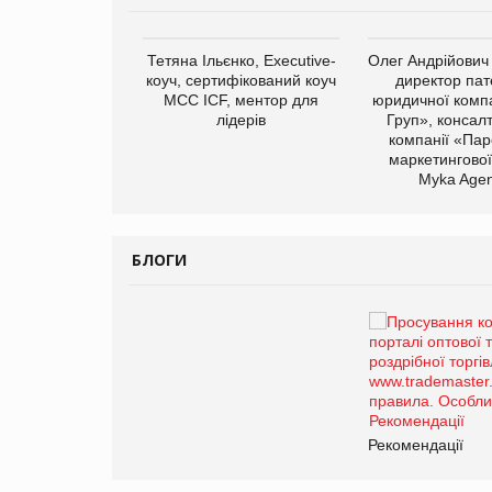
арас Ігорович,
Тетяна Ільєнко, Executive-
Олег Андрійович
иробництва ТОВ
коуч, сертифікований коуч
директор пат
Герчак"
МСС ICF, ментор для
юридичної компа
лідерів
Груп», консал
компанії «Пар
маркетингової
Myka Agen
БЛОГИ
Брагина Людмила
Просування компанії на
порталі оптової та
роздрібної торгівлі
www.trademaster.ua.
правила. Особливості.
ії
Рекомендації