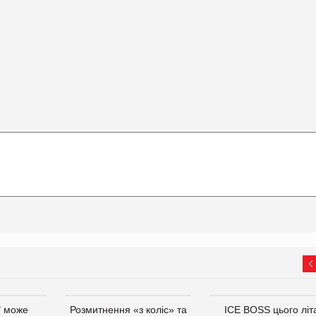
ї може
Розмитнення «з коліс» та
ICE BOSS цього літ