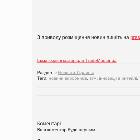
З приводу розміщення новин пишіть на
pre
Ексклюзивні матеріали TradeMaster.ua
Раздел:
>
Новости Украины
Теги:
новини виробників
,
втм
,
інновації в ритейлі
,
Коментарі
Ваш коментар буде першим.