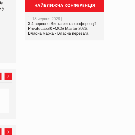
ід
збиток у першому півріччі
НАЙБЛИЖЧА КОНФЕРЕНЦІЯ
е у
18 червня 2026 |
3-4 вересня Виставки та конференції
PrivateLabel&FMCG Master-2026:
EVA.UA запустила
Власна марка - Власна перевага
кампанію «Хто б знав» про
асортимент, якого покупці
не очікують побачити на
платформі