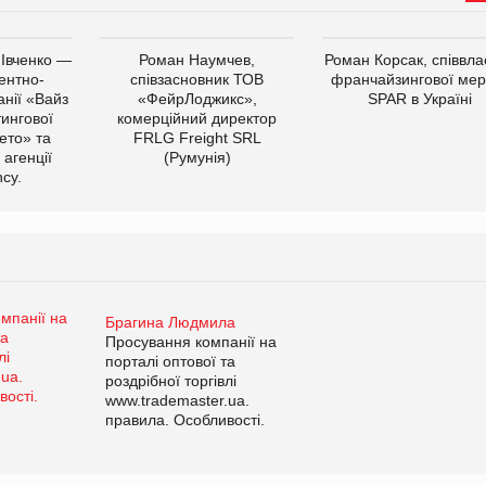
 Івченко —
Роман Наумчев,
Роман Корсак, співвла
ентно-
співзасновник ТОВ
франчайзингової мер
нії «Вайз
«ФейрЛоджикс»,
SPAR в Україні
тингової
комерційний директор
ето» та
FRLG Freight SRL
 агенції
(Румунія)
cy.
Брагина Людмила
Просування компанії на
порталі оптової та
роздрібної торгівлі
www.trademaster.ua.
правила. Особливості.
Рекомендації