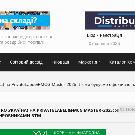
Вхід
Реєстрація
л топ-менеджерів оптової
та роздрібної торгівлі
07 серпня 2026
к
Світовий досвід
Інновації
Маркетинг
Каталог Ком
а) на PrivateLabel&FMCG Master-2025: Як ми будуємо ефективне 
03 вере
O УКРАЇНА) НА PRIVATELABEL&FMCG MASTER-2025: ЯК
ВИРОБНИКАМИ ВТМ