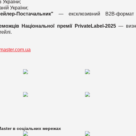
 України;
аній України;
йлер-Постачальник"
— ексклюзивний B2B-формат
ожців Національної премії PrivateLabel-2025
— визн
ейлі.
master.com.ua
aster в
соціальних мережах