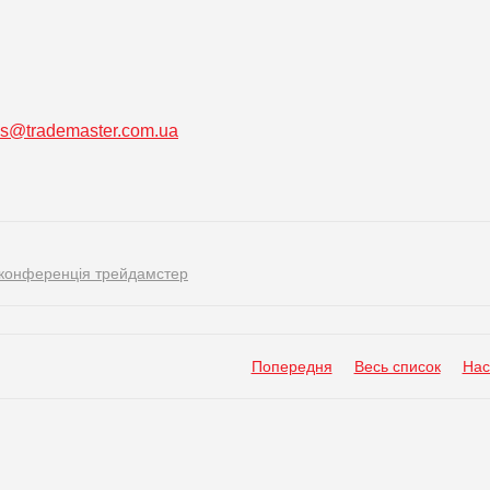
ss@trademaster.com.ua
конференція трейдамстер
Попередня
Весь список
Нас