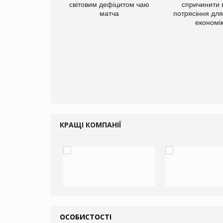
світовим дефіцитом чаю
спричинити 
матча
потрясіння для 
економі
ує виробника
добавок Thorne
КРАЩІ КОМПАНІЇ
ОСОБИСТОСТІ