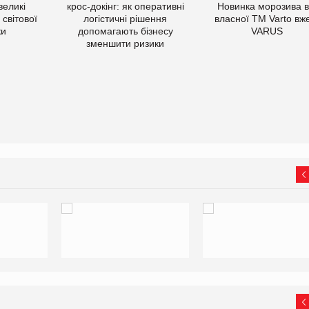
великі
крос-докінг: як оперативні
Новинка морозива в
світової
логістичні рішення
власної ТМ Varto вж
ки
допомагають бізнесу
VARUS
зменшити ризики