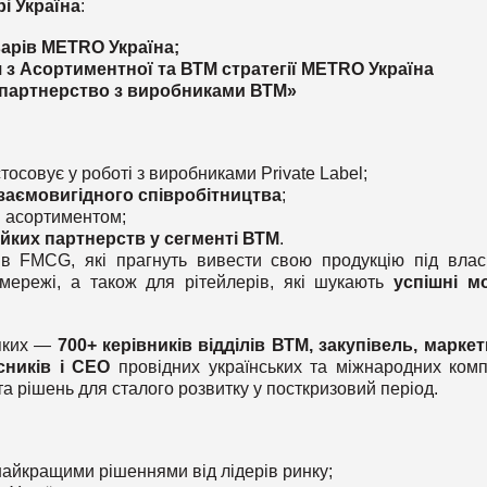
і Україна
:
варів METRO Україна;
 з Асортиментної та ВТМ стратегії METRO Україна
 партнерство з виробниками ВТМ»
осовує у роботі з виробниками Private Label;
заємовигідного співробітництва
;
я асортиментом;
ійких партнерств у сегменті ВТМ
.
в FMCG, які прагнуть вивести свою продукцію під вла
мережі, а також для рітейлерів, які шукають
успішні м
 яких —
700+ керівників відділів ВТМ, закупівель, маркет
сників і СЕО
провідних українських та міжнародних комп
 та рішень для сталого розвитку у посткризовий період.
найкращими рішеннями від лідерів ринку;