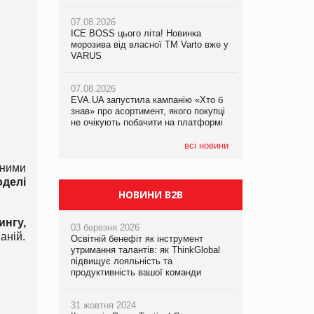
не очікують побачити на платформі
Продажі Hugo Boss впали на 9%
07.08.2026
ICE BOSS цього літа! Новинка
06.08.2026
07.08.2026
морозива від власної ТМ Varto вже у
Смачна новинка для хвостатих: у
Франція заборонила рекламні дзвінки
VARUS
VARUS з’явилися паучі Varto Paw
без згоди клієнтів
expert від власної ТМ Varto!
07.08.2026
EVA.UA запустила кампанію «Хто б
05.08.2026
знав» про асортимент, якого покупці
Мережа супермаркетів VARUS купує
не очікують побачити на платформі
мережу магазинів формату
convenience store КОЛО: об’єднана
компанія налічуватиме 374 магазини
всі новини
сними
оделі
НОВИНИ B2B
ингу,
03 березня 2026
аній.
Освітній бенефіт як інструмент
утримання талантів: як ThinkGlobal
підвищує лояльність та
продуктивність вашої команди
31 жовтня 2024