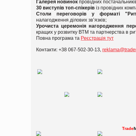
Галерея новинок
провідних постачальників
30 виступів топ-спікерів
із провідних комп
Столи переговорів у форматі "Рите
налагодження ділових зв’язків;
Урочиста церемонія нагородження перем
кращих у розвитку ВТМ та партнерства в рит
Повна програма та
Реєстрація тут
Контакти: +38 067-502-30-13,
reklama@trade
Trade
M