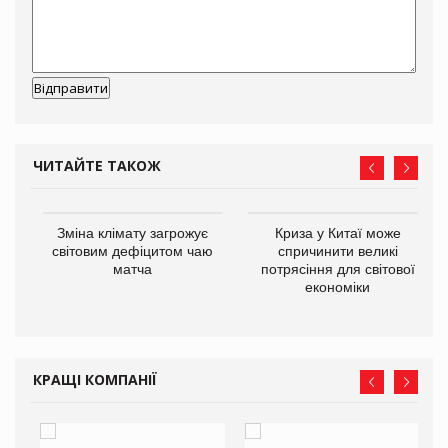
ЧИТАЙТЕ ТАКОЖ
Зміна клімату загрожує
Криза у Китаї може
ne
світовим дефіцитом чаю
спричинити великі
матча
потрясіння для світової
економіки
КРАЩІ КОМПАНІЇ