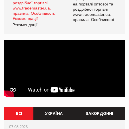
а
на порталі оптової та
роздрібної торгівлі
www.trademaster.ua.
і.
правила. Особливості.
Рекомендації
Ре
ВСІ
УКРАЇНА
ЗАКОРДОННІ
07.08.2026
07.08.2026
07.08.2026