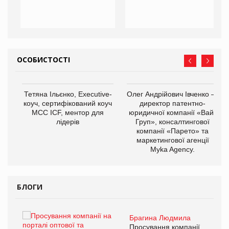
ОСОБИСТОСТІ
,
Тетяна Ільєнко, Executive-
Олег Андрійович Івченко —
ОВ
коуч, сертифікований коуч
директор патентно-
МСС ICF, ментор для
юридичної компанії «Вайз
лідерів
Груп», консалтингової
компанії «Парето» та
маркетингової агенції
Myka Agency.
БЛОГИ
Брагина Людмила
ї
Просування компанії