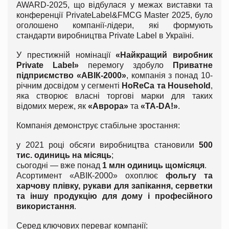
AWARD-2025, що відбулася у межах виставки та
конференції PrivateLabel&FMCG Master 2025, було
оголошено компанії-лідери, які формують
стандарти виробництва Private Label в Україні.
У престижній номінації
«Найкращий виробник
Private Label»
перемогу здобуло
Приватне
підприємство «АВІК-2000»
, компанія з понад 10-
річним досвідом у сегменті
HoReCa та Household
,
яка створює власні торгові марки для таких
відомих мереж, як
«Аврора»
та
«ТА-DА!»
.
Компанія демонструє стабільне зростання:
у 2021 році обсяги виробництва становили
500
тис. одиниць на місяць
;
сьогодні — вже понад
1 млн одиниць щомісяця
.
Асортимент «АВІК-2000» охоплює
фольгу та
харчову плівку, рукави для запікання, серветки
та іншу продукцію для дому і професійного
використання
.
Серед ключових переваг компанії: