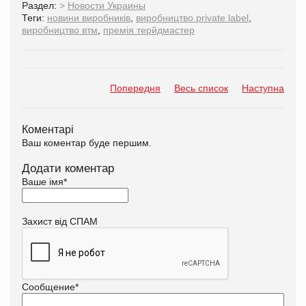
Раздел:
>
Новости Украины
Теги:
новини виробників
,
виробництво private label
,
виробництво втм
,
премія терйдмастер
Попередня
Весь список
Наступна
Коментарі
Ваш коментар буде першим.
Додати коментар
Ваше імя
*
Захист від СПАМ
Сообщение
*