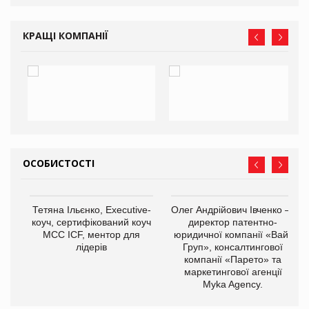
КРАЩІ КОМПАНІЇ
ОСОБИСТОСТІ
,
Тетяна Ільєнко, Executive-
Олег Андрійович Івченко —
ОВ
коуч, сертифікований коуч
директор патентно-
МСС ICF, ментор для
юридичної компанії «Вайз
лідерів
Груп», консалтингової
компанії «Парето» та
маркетингової агенції
Myka Agency.