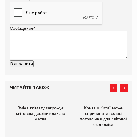
Сообщение
*
ЧИТАЙТЕ ТАКОЖ
Зміна клімату загрожує
Криза у Китаї може
ne
світовим дефіцитом чаю
спричинити великі
матча
потрясіння для світової
економіки