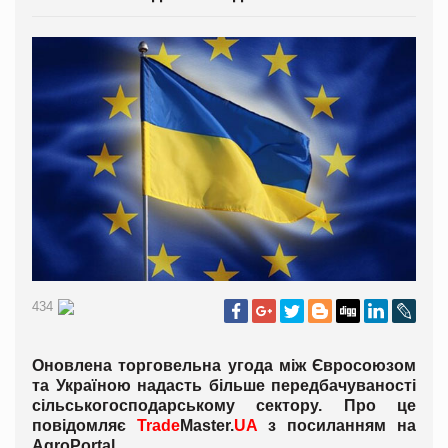
434
Оновлена торговельна угода між Євросоюзом
та Україною надасть більше передбачуваності
сільськогосподарському сектору. Про це
повідомляє
Trade
Master.
UA
з посиланням на
AgroPortal.