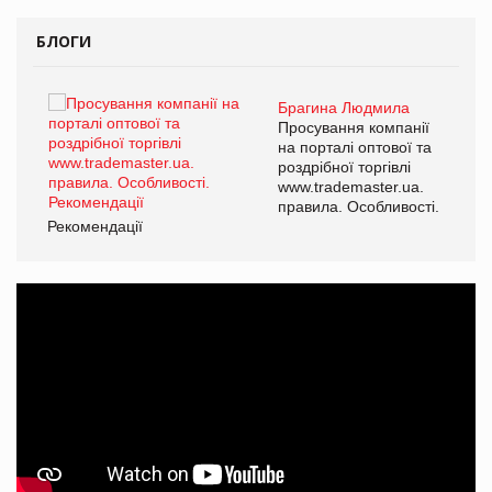
БЛОГИ
Брагина Людмила
ї
Просування компанії
а
на порталі оптової та
роздрібної торгівлі
www.trademaster.ua.
і.
правила. Особливості.
Рекомендації
Ре