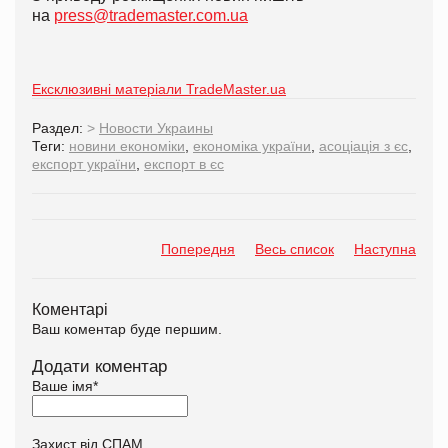
на
press@trademaster.com.ua
Ексклюзивні матеріали TradeMaster.ua
Раздел:
>
Новости Украины
Теги:
новини економіки
,
економіка україни
,
асоціація з єс
,
експорт україни
,
експорт в єс
Попередня
Весь список
Наступна
Коментарі
Ваш коментар буде першим.
Додати коментар
Ваше імя
*
Захист від СПАМ