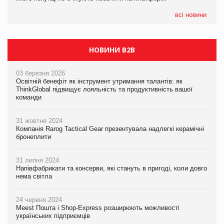
формату convenience store КОЛО: об’єднана компанія
налічуватиме 374 магазини
всі новини
НОВИНИ B2B
03 березня 2026
Освітній бенефіт як інструмент утримання талантів: як
ThinkGlobal підвищує лояльність та продуктивність вашої
команди
31 жовтня 2024
Компанія Rarog Tactical Gear презентувала надлегкі керамічні
бронеплити
31 липня 2024
Напівфабрикати та консерви, які стануть в пригоді, коли довго
нема світла
24 червня 2024
Meest Пошта і Shop-Express розширюють можливості
українських підприємців