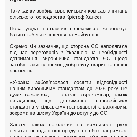
Таку заяву зробив європейський комісар з питань
сільського господарства Крістоф Хансен.
Нова угода, наголосив єврокомісар, «пропонує
більш стабільне рішення на майбутнє».
Окремо він зазначив, що сторона ЄС наполягала
під час переговорів з Україною на необхідності
дотримання виробничих стандартів ЄС щодо
засобів захисту рослин, добробуту тварин та інших
елементів.
«Україна зобов’язалася досягти відповідності
нашим виробничим стандартам до 2028 року. Це
дуже важливо», — сказав єврокомісар, також
нагадавши, що дотримання європейських
стандартів у сільському господарстві є важливим,
зокрема на шляху України до вступу до ЄС.
Хансен також наголосив на важливості руху
сільськогосподарської продукції в обох напрямках,
наводячи як приклад молочний, м’ясний та інші