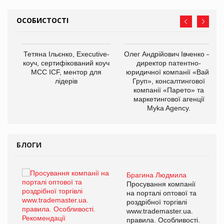
ОСОБИСТОСТІ
Тетяна Ільєнко, Executive-
Олег Андрійович Івченко —
коуч, сертифікований коуч
директор патентно-
МСС ICF, ментор для
юридичної компанії «Вайз
лідерів
Груп», консалтингової
компанії «Парето» та
маркетингової агенції
,
Myka Agency.
ОВ
БЛОГИ
Брагина Людмила
Просування компанії
на порталі оптової та
роздрібної торгівлі
www.trademaster.ua.
правила. Особливості.