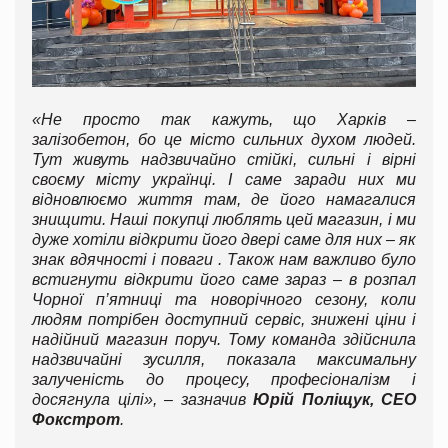
«Не просто так кажуть, що Харків –
залізобетон, бо це місто сильних духом людей.
Тут живуть надзвичайно стійкі, сильні і вірні
своєму місту українці. І саме заради них ми
відновлюємо життя там, де його намагалися
знищити. Наші покупці люблять цей магазин, і ми
дуже хотіли відкрити його двері саме для них – як
знак вдячності і поваги . Також нам важливо було
встигнути відкрити його саме зараз – в розпал
Чорної п’ятниці та новорічного сезону, коли
людям потрібен доступний сервіс, знижені ціни і
надійний магазин поруч. Тому команда здійснила
надзвичайні зусилля, показала максимальну
залученість до процесу, професіоналізм і
досягнула цілі», – зазначив
Юрій Поліщук, СЕО
Фокстрот
.