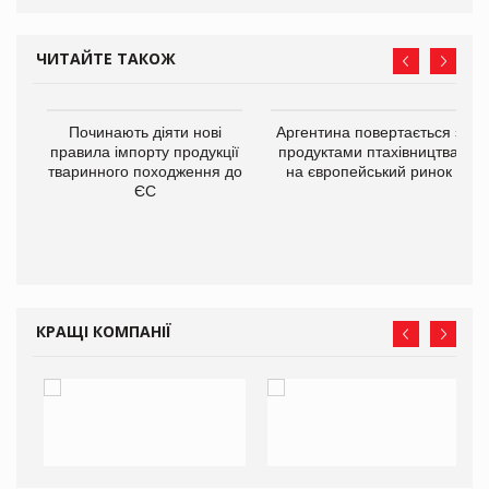
ЧИТАЙТЕ ТАКОЖ
в
Починають діяти нові
Аргентина повертається з
правила імпорту продукції
продуктами птахівництва
тваринного походження до
на європейський ринок
О:
ЄС
КРАЩІ КОМПАНІЇ