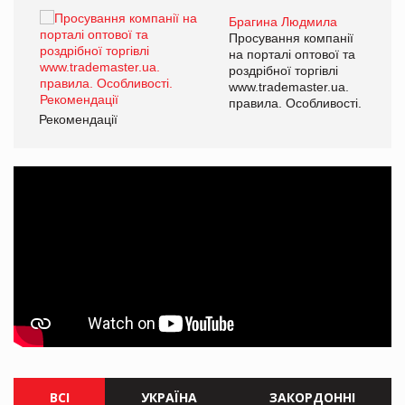
Брагина Людмила
ї
Просування компанії
а
на порталі оптової та
роздрібної торгівлі
www.trademaster.ua.
і.
правила. Особливості.
Рекомендації
Ре
ВСІ
УКРАЇНА
ЗАКОРДОННІ