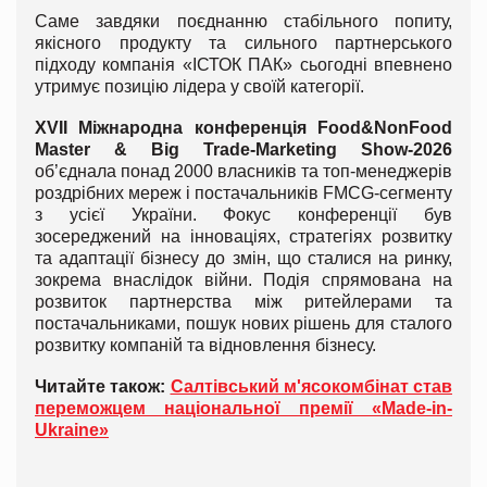
Саме завдяки поєднанню стабільного попиту,
якісного продукту та сильного партнерського
підходу компанія «ІСТОК ПАК» сьогодні впевнено
утримує позицію лідера у своїй категорії.
ХVІІ Міжнародна конференція Food&NonFood
Master & Big Trade-Marketing Show-2026
об’єднала понад 2000 власників та топ-менеджерів
роздрібних мереж і постачальників FMCG-сегменту
з усієї України. Фокус конференції був
зосереджений на інноваціях, стратегіях розвитку
та адаптації бізнесу до змін, що сталися на ринку,
зокрема внаслідок війни. Подія спрямована на
розвиток партнерства між ритейлерами та
постачальниками, пошук нових рішень для сталого
розвитку компаній та відновлення бізнесу.
Читайте також:
Салтівський м'ясокомбінат став
переможцем національної премії «Made-in-
Ukraine»