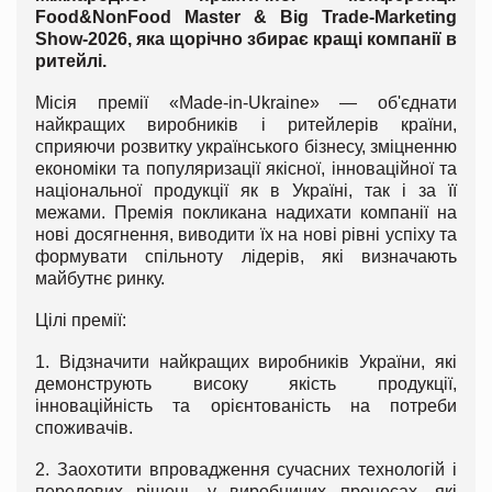
Food&NonFood Master & Big Trade-Marketing
Show-2026, яка щорічно збирає кращі компанії в
ритейлі.
Місія премії «Made-in-Ukraine» — об'єднати
найкращих виробників і ритейлерів країни,
сприяючи розвитку українського бізнесу, зміцненню
економіки та популяризації якісної, інноваційної та
національної продукції як в Україні, так і за її
межами. Премія покликана надихати компанії на
нові досягнення, виводити їх на нові рівні успіху та
формувати спільноту лідерів, які визначають
майбутнє ринку.
Цілі премії:
1. Відзначити найкращих виробників України, які
демонструють високу якість продукції,
інноваційність та орієнтованість на потреби
споживачів.
2. Заохотити впровадження сучасних технологій і
передових рішень у виробничих процесах, які