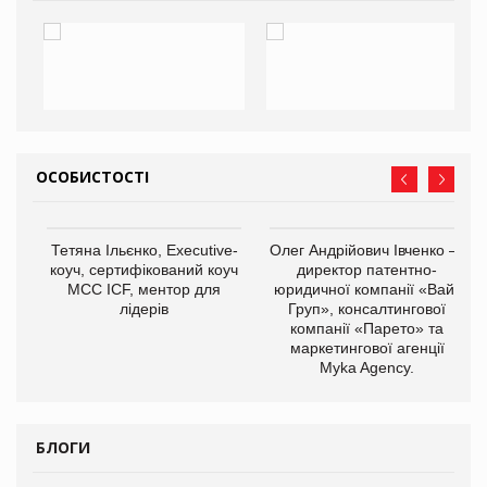
ОСОБИСТОСТІ
,
Тетяна Ільєнко, Executive-
Олег Андрійович Івченко —
ОВ
коуч, сертифікований коуч
директор патентно-
МСС ICF, ментор для
юридичної компанії «Вайз
лідерів
Груп», консалтингової
компанії «Парето» та
маркетингової агенції
Myka Agency.
БЛОГИ