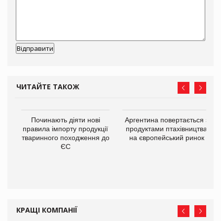
ЧИТАЙТЕ ТАКОЖ
в
Починають діяти нові
Аргентина повертається з
правила імпорту продукції
продуктами птахівництва
тваринного походження до
на європейський ринок
О:
ЄС
КРАЩІ КОМПАНІЇ