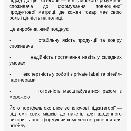
підхід до цієї категорії — від глибокого розуміння
споживача до формування повноцінної
продуктової матриці, де кожен товар має свою
роль і цінність на полиці.
Це виробник, який поєднує:
• стабільну якість продукції та довіру
споживача
• надійність постачання навіть у складних
умовах
• експертність у роботі з private label та рітейл-
партнерами
• готовність масштабуватися разом із
мережею
Його портфель охоплює всі ключові підкатегорії —
від сміттєвих мішків до пакетів для щоденного
використання, формуючи комплексне рішення для
рітейлу.