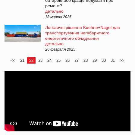
батарею або краще подумати про
ремонт?
детально
18 марта 2025
Логістичні рішення Kuehne+Nagel для
транспортування негабаритного
енергетичного обладнання
детально
26 февралЯ 2025
<<
21
22
23
24
25
26
27
28
29
30
31
>>