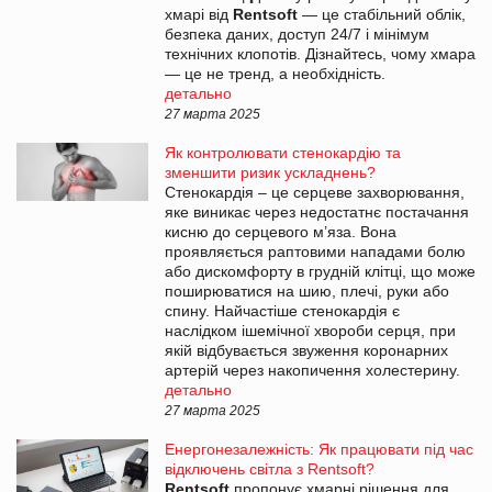
хмарі від
Rentsoft
— це стабільний облік,
безпека даних, доступ 24/7 і мінімум
технічних клопотів. Дізнайтесь, чому хмара
— це не тренд, а необхідність.
детально
27 марта 2025
Як контролювати стенокардію та
зменшити ризик ускладнень?
Стенокардія – це серцеве захворювання,
яке виникає через недостатнє постачання
кисню до серцевого м’яза. Вона
проявляється раптовими нападами болю
або дискомфорту в грудній клітці, що може
поширюватися на шию, плечі, руки або
спину. Найчастіше стенокардія є
наслідком ішемічної хвороби серця, при
якій відбувається звуження коронарних
артерій через накопичення холестерину.
детально
27 марта 2025
Енергонезалежність: Як працювати під час
відключень світла з Rentsoft?
Rentsoft
пропонує хмарні рішення для