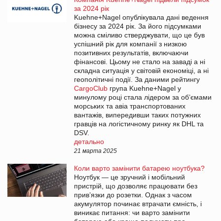
за 2024 рік
Kuehne+Nagel опублікувала дані ведення
бізнесу за 2024 рік. За його підсумками
можна сміливо стверджувати, що це був
успішний рік для компанії з низкою
позитивних результатів, включаючи
фінансові. Цьому не стало на заваді а ні
складна ситуація у світовій економіці, а ні
геополітичні події. За даними рейтингу
CargoClub
група Kuehne+Nagel у
минулому році стала лідером за об’ємами
морських та авіа транспортованих
вантажів, випередивши таких потужних
гравців на логістичному ринку як DHL та
DSV.
детально
21 марта 2025
Коли варто замінити батарею ноутбука?
Ноутбук — це зручний і мобільний
пристрій, що дозволяє працювати без
прив’язки до розетки. Однак з часом
акумулятор починає втрачати ємність, і
виникає питання: чи варто замінити