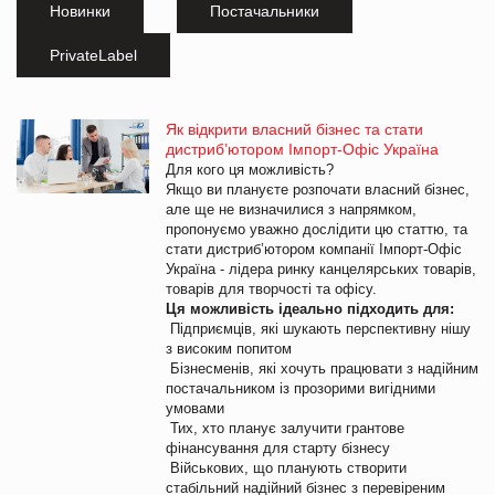
Новинки
Постачальники
PrivateLabel
Як відкрити власний бізнес та стати
дистриб’ютором Імпорт-Офіс Україна
Для кого ця можливість?
Якщо ви плануєте розпочати власний бізнес,
але ще не визначилися з напрямком,
пропонуємо уважно дослідити цю статтю, та
стати дистриб’ютором компанії Імпорт-Офіс
Україна - лідера ринку канцелярських товарів,
товарів для творчості та офісу.
Ця можливість ідеально підходить для:
Підприємців, які шукають перспективну нішу
з високим попитом
Бізнесменів, які хочуть працювати з надійним
постачальником із прозорими вигідними
умовами
Тих, хто планує залучити грантове
фінансування для старту бізнесу
Військових, що планують створити
стабільний надійний бізнес з перевіреним