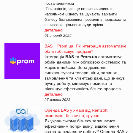
постачальником
Початківців, які ще не визначились з
напрямком бізнесу та шукають варіанти
бізнесу без сезонних провалів в продажах та
з широкою цільовою аудиторією
детально
01 апрелЯ 2025
BAS + Prom.ua: Як інтеграція автоматизує
облік і збільшує продажі?
Інтеграція
BAS
та
Prom.ua
автоматизує
обмін даними між обліковою системою та
маркетплейсом. Вона дозволяє
синхронізувати товари, ціни, залишки,
замовлення та клієнтські дані, що знижує
ручну роботу, мінімізує помилки та
підвищує ефективність бізнес-процесів.
детально
27 марта 2025
Оренда BAS у хмарі від Rentsoft:
економно, безпечно, зручно!
Як українському бізнесу залишатися
ефективним попри війну, відключення
світла та віддалену роботу? Оренда BAS у