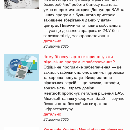
безперебійної роботи бізнесу навіть за
умов енергетичних криз. Доступ до BAS та
інших програм з будь-якого пристрою,
захищене зберігання даних у дата-
центрах Німеччини та повна мобільність
— усе це дозволяє працювати 24/7 без
залежності від електропостачання.
детально
26 марта 2025
Чому бізнесу варто використовувати
ліцензійне програмне забезпечення?
Офіційне програмне забезпечення — це
захист, стабільність, оновлення, підтримка
та хороша репутація. Використання
піратських версій — це ризики, штрафи,
вразливість і втрата довіри.
Rentsoft
пропонує легальні рішення BAS,
Microsoft та інші у форматі SaaS — зручно,
безпечно та без зайвих витрат на
інфраструктуру.
детально
26 марта 2025
Компанія Kuehne+Nagel підвели підсумок