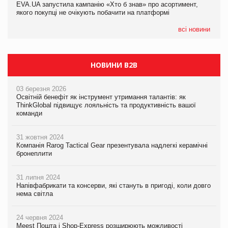
EVA.UA запустила кампанію «Хто б знав» про асортимент,
05.08.2026
якого покупці не очікують побачити на платформі
Мережа супермаркетів VARUS купує мережу магазинів
формату convenience store КОЛО: об’єднана компанія
налічуватиме 374 магазини
всі новини
НОВИНИ B2B
03 березня 2026
Освітній бенефіт як інструмент утримання талантів: як
ThinkGlobal підвищує лояльність та продуктивність вашої
команди
31 жовтня 2024
Компанія Rarog Tactical Gear презентувала надлегкі керамічні
бронеплити
31 липня 2024
Напівфабрикати та консерви, які стануть в пригоді, коли довго
нема світла
24 червня 2024
Meest Пошта і Shop-Express розширюють можливості