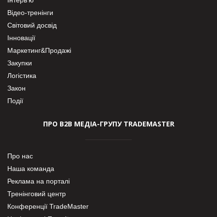
Відео-тренінги
Світовий досвід
Інновації
Маркетинг&Продажі
Закупки
Логістика
Закон
Події
ПРО В2В МЕДІА-ГРУПУ TRADEMASTER
Про нас
Наша команда
Реклама на порталі
Тренінговий центр
Конференції TradeMaster