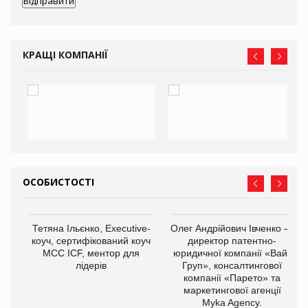
КРАЩІ КОМПАНІЇ
ОСОБИСТОСТІ
,
Тетяна Ільєнко, Executive-
Олег Андрійович Івченко —
ОВ
коуч, сертифікований коуч
директор патентно-
МСС ICF, ментор для
юридичної компанії «Вайз
лідерів
Груп», консалтингової
компанії «Парето» та
маркетингової агенції
Myka Agency.