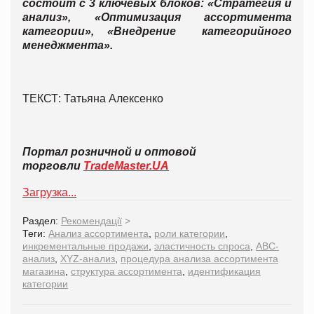
состоит с 3 ключевых блоков: «Стратегия и
анализ», «Оптимизация ассортимента
категории», «Внедрение категорийного
менеджмента».
ТЕКСТ: Татьяна Алексенко
Портал розничной и оптовой
торговли
TradeMaster.UA
Загрузка...
Раздел:
Рекомендації
>
Теги:
Анализ ассортимента
,
роли категории
,
инкрементальные продажи
,
эластичность спроса
,
ABC-
анализ
,
XYZ-анализ
,
процедура анализа ассортимента
магазина
,
структура ассортимента
,
идентификация
категории