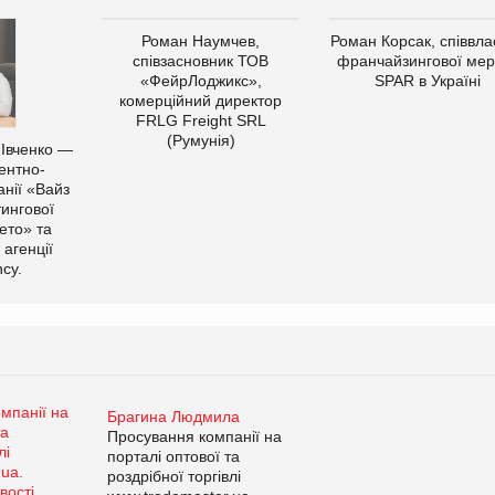
Роман Наумчев,
Роман Корсак, співвла
співзасновник ТОВ
франчайзингової мер
«ФейрЛоджикс»,
SPAR в Україні
комерційний директор
FRLG Freight SRL
(Румунія)
 Івченко —
ентно-
нії «Вайз
тингової
ето» та
 агенції
cy.
Брагина Людмила
Просування компанії на
порталі оптової та
роздрібної торгівлі