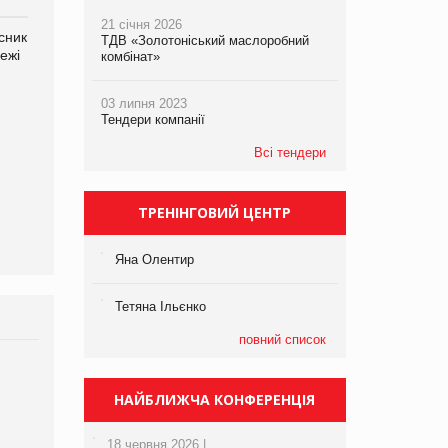
21 січня 2026
сник
Олексій Логачов-Михайлов
Яна Сараніна, директор
ТДВ «Золотоніський маслоробний
ежі
Файно маркет Директор
компанії «УкраМарин»
комбінат»
департаменту з
виробництва
03 липня 2023
Тендери компанії
Всі тендери
ТРЕНІНГОВИЙ ЦЕНТР
Яна Олентир
Тетяна Ільєнко
повний список
Брагина Людмила
Просування компанії на
НАЙБЛИЖЧА КОНФЕРЕНЦІЯ
порталі оптової та
роздрібної торгівлі
18 червня 2026 |