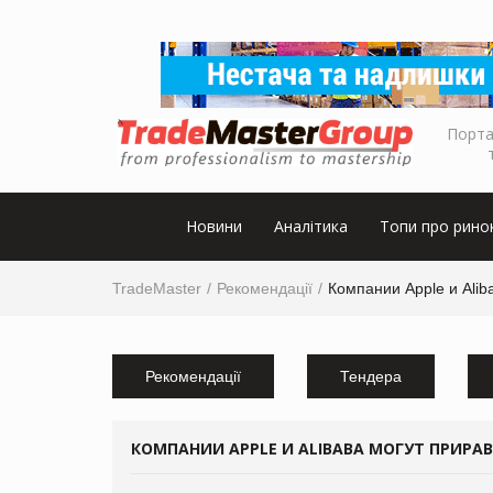
Порта
Новини
Аналітика
Топи про рино
TradeMaster
Рекомендації
Компании Apple и Alib
Рекомендації
Тендера
КОМПАНИИ APPLE И ALIBABA МОГУТ ПРИРА