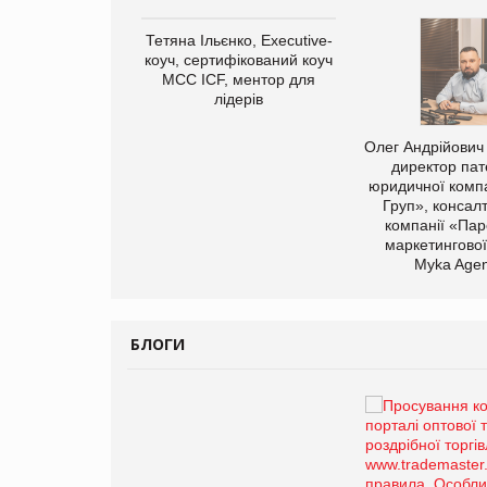
Тетяна Ільєнко, Executive-
коуч, сертифікований коуч
МСС ICF, ментор для
лідерів
арас Ігорович,
Олег Андрійович
иробництва ТОВ
директор пат
Герчак"
юридичної компа
Груп», консал
компанії «Пар
маркетингової
Myka Agen
БЛОГИ
Брагина Людмила
Просування компанії на
порталі оптової та
роздрібної торгівлі