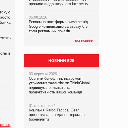
правила щодо штучного інтелекту
правила щодо штучного інтелекту
вскую
05.08.2026
росто
05.08.2026
05.08.2026
Сергій Лісунов про заморожені
Рекламна платформа вимагає від
Рекламна платформа вимагає від
банка
хлібобулочні вироби на
Google компенсацію за втрату 6,9
Google компенсацію за втрату 6,9
PrivateLabel&FMCG Master 2026
трлн рекламних показів
трлн рекламних показів
ежать
04.08.2026
всі новини
Через атаку РФ у Дніпрі пошкоджено
склад шоколаду Millennium
роль в
НОВИНИ B2B
03 березня 2026
Освітній бенефіт як інструмент
утримання талантів: як ThinkGlobal
підвищує лояльність та
продуктивність вашої команди
31 жовтня 2024
Компанія Rarog Tactical Gear
презентувала надлегкі керамічні
бронеплити
список