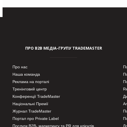
ПРО В2В МЕДІА-ГРУПУ TRADEMASTER
Про нас
П
Наша команда
П
Реклама на порталі
По
Тренінговий центр
Re
Конференції TradeMaster
Д
Національні Премії
А
Журнал TradeMaster
П
Портал про Private Label
П
Послуги В2В- маркетингу та PR для клієнтів
Ло