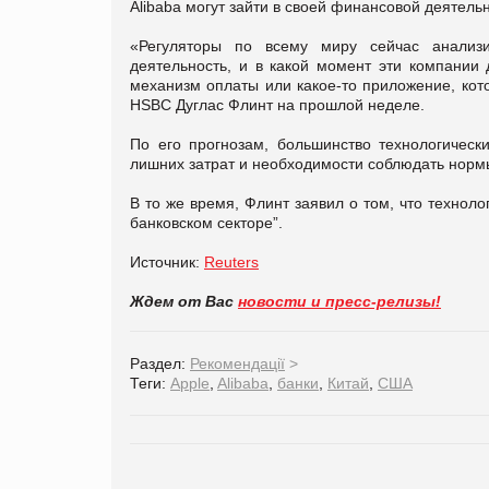
Alibaba могут зайти в своей финансовой деятель
«Регуляторы по всему миру сейчас анализи
деятельность, и в какой момент эти компании
механизм оплаты или какое-то приложение, кот
HSBC Дуглас Флинт на прошлой неделе.
По его прогнозам, большинство технологическ
лишних затрат и необходимости соблюдать норм
В то же время, Флинт заявил о том, что технол
банковском секторе”.
Источник:
Reuters
Ждем от Вас
новости и пресс-релизы!
Раздел:
Рекомендації
>
Теги:
Apple
,
Alibaba
,
банки
,
Китай
,
США