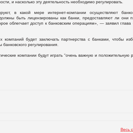
ности, и насколько эту деятельность необходимо регулировать.
руют, в какой мере интернет-компании осуществляют банко
 должны быть лицензированы как банки, предоставляют ли они п
орое облегчает доступ к банковским операциям», — заявил глава 
их компаний будет заключать партнерства с банками, чтобы изб
ы банковского регулирования.
огические компании будут играть “очень важную и положительную 
Весь 