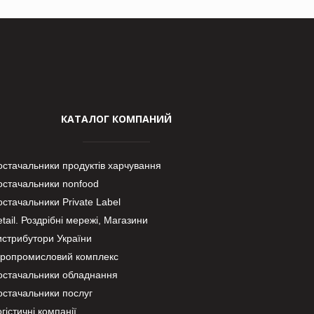
КАТАЛОГ КОМПАНИЙ
остачальники продуктів харчування
остачальники nonfood
стачальники Private Label
tail. Роздрібні мережі, Магазини
истрибутори України
гропромисловий комплекс
остачальники обладнання
остачальники послуг
гістичні компанії