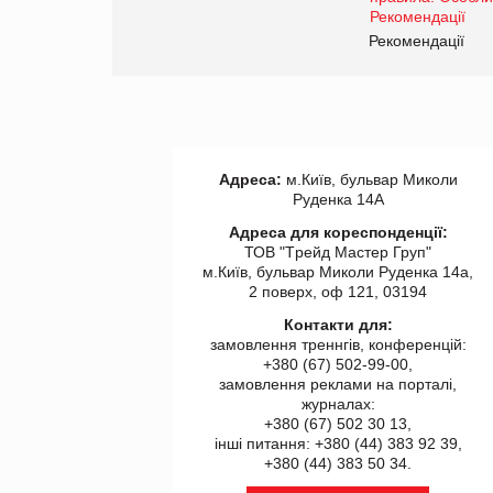
www.trademaster.ua.
правила. Особливості.
ії
Рекомендації
Адреса:
м.Київ, бульвар Миколи
Руденка 14А
Адреса для кореспонденції:
ТОВ "Tрейд Мастер Груп"
м.Київ, бульвар Миколи Руденка 14а,
2 поверх, оф 121, 03194
Контакти для:
замовлення треннгів, конференцій:
+380 (67) 502-99-00,
замовлення реклами на порталі,
журналах:
+380 (67) 502 30 13,
інші питання: +380 (44) 383 92 39,
+380 (44) 383 50 34.