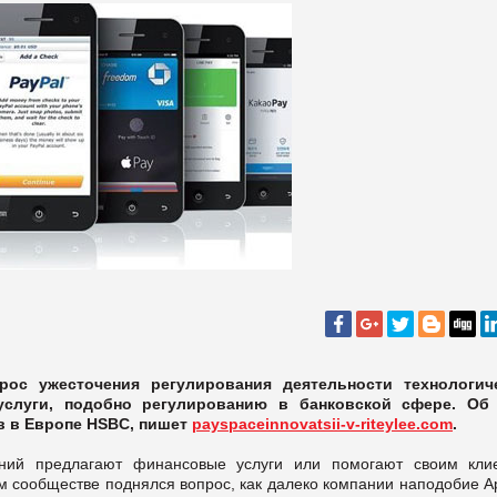
рос ужесточения регулирования деятельности технологич
слуги, подобно регулированию в банковской сфере. Об
ов в Европе HSBC, пишет
payspaceinnovatsii-v-riteylee.com
.
аний предлагают финансовые услуги или помогают своим кли
м сообществе поднялся вопрос, как далеко компании наподобие Ap