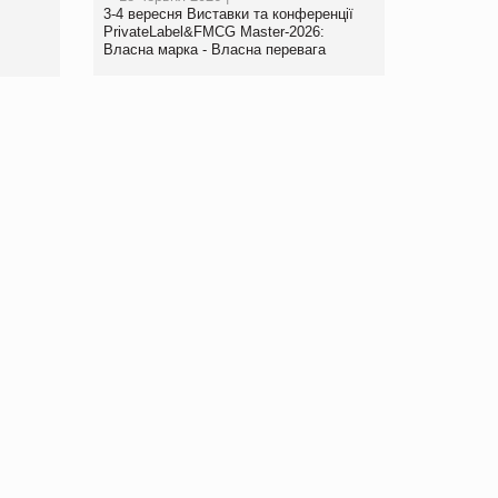
www.trademaster.ua.
3-4 вересня Виставки та конференції
правила. Особливості.
PrivateLabel&FMCG Master-2026:
Власна марка - Власна перевага