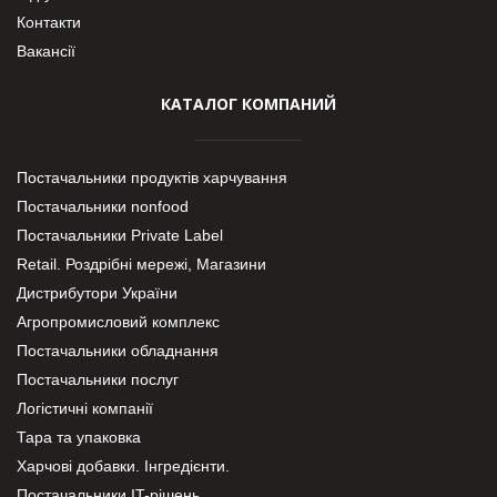
Контакти
Вакансії
КАТАЛОГ КОМПАНИЙ
Постачальники продуктів харчування
Постачальники nonfood
Постачальники Private Label
Retail. Роздрібні мережі, Магазини
Дистрибутори України
Агропромисловий комплекс
Постачальники обладнання
Постачальники послуг
Логістичні компанії
Тара та упаковка
Харчові добавки. Інгредієнти.
Постачальники IT-рішень