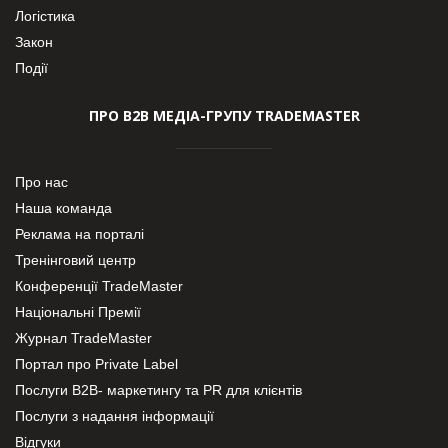
Логістика
Закон
Події
ПРО В2В МЕДІА-ГРУПУ TRADEMASTER
Про нас
Наша команда
Реклама на порталі
Тренінговий центр
Конференції TradeMaster
Національні Премії
Журнал TradeMaster
Портал про Private Label
Послуги В2В- маркетингу та PR для клієнтів
Послуги з надання інформації
Відгуки