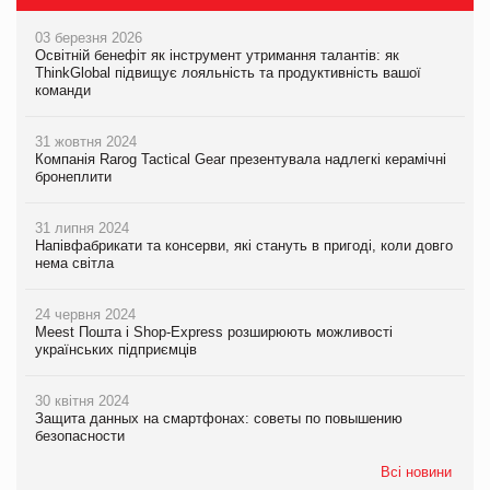
03 березня 2026
Освітній бенефіт як інструмент утримання талантів: як
ThinkGlobal підвищує лояльність та продуктивність вашої
команди
31 жовтня 2024
Компанія Rarog Tactical Gear презентувала надлегкі керамічні
бронеплити
31 липня 2024
Напівфабрикати та консерви, які стануть в пригоді, коли довго
нема світла
24 червня 2024
Meest Пошта і Shop-Express розширюють можливості
українських підприємців
30 квітня 2024
Защита данных на смартфонах: советы по повышению
безопасности
Всі новини