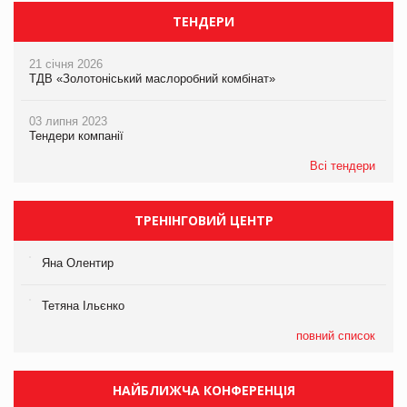
ТЕНДЕРИ
21 січня 2026
ТДВ «Золотоніський маслоробний комбінат»
03 липня 2023
Тендери компанії
Всі тендери
ТРЕНІНГОВИЙ ЦЕНТР
Яна Олентир
Тетяна Ільєнко
повний список
НАЙБЛИЖЧА КОНФЕРЕНЦІЯ