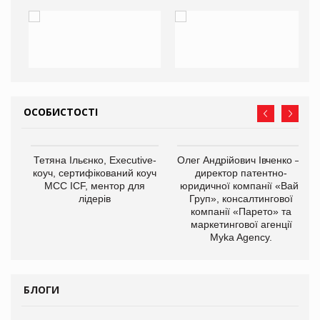
ОСОБИСТОСТІ
,
Тетяна Ільєнко, Executive-
Олег Андрійович Івченко —
ОВ
коуч, сертифікований коуч
директор патентно-
МСС ICF, ментор для
юридичної компанії «Вайз
лідерів
Груп», консалтингової
компанії «Парето» та
маркетингової агенції
Myka Agency.
БЛОГИ