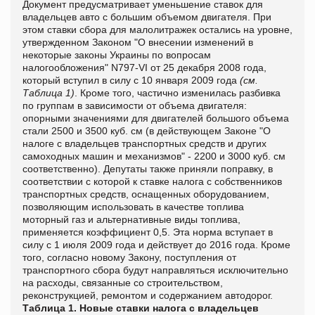
Документ предусматривает уменьшение ставок для
владельцев авто с большим объемом двигателя. При
этом ставки сбора для малолитражек остались на уровне,
утвержденном Законом "О внесении изменений в
некоторые законы Украины по вопросам
налогообложения" N797-VІ от 25 декабря 2008 года,
который вступил в силу с 10 января 2009 года
(см.
Таблица 1)
. Кроме того, частично изменилась разбивка
по группам в зависимости от объема двигателя:
опорными значениями для двигателей большого объема
стали 2500 и 3500 куб. см (в действующем Законе "О
налоге с владельцев транспортных средств и других
самоходных машин и механизмов" - 2200 и 3000 куб. см
соответственно). Депутаты также приняли поправку, в
соответствии с которой к ставке налога с собственников
транспортных средств, оснащенных оборудованием,
позволяющим использовать в качестве топлива
моторный газ и альтернативные виды топлива,
применяется коэффициент 0,5. Эта норма вступает в
силу с 1 июля 2009 года и действует до 2016 года. Кроме
того, согласно новому Закону, поступления от
транспортного сбора будут направляться исключительно
на расходы, связанные со строительством,
реконструкцией, ремонтом и содержанием автодорог.
Таблица 1. Новые ставки налога с владельцев