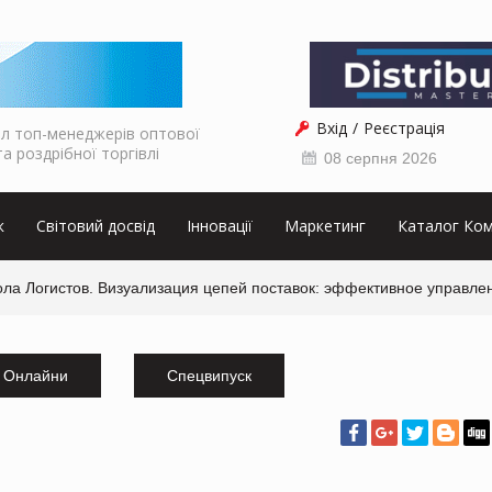
Вхід
Реєстрація
л топ-менеджерів оптової
та роздрібної торгівлі
08 серпня 2026
к
Світовий досвід
Інновації
Маркетинг
Каталог Ком
ола Логистов. Визуализация цепей поставок: эффективное управле
Онлайни
Спецвипуск