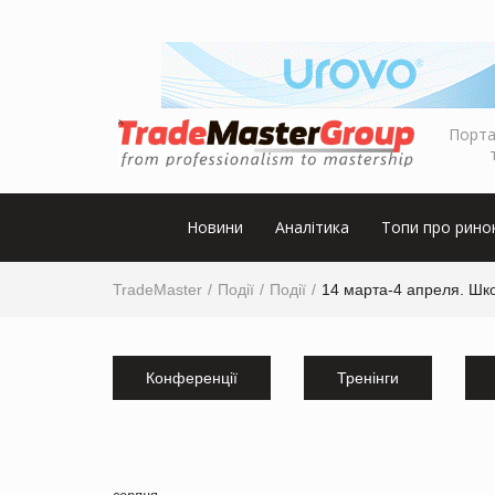
Порта
Новини
Аналітика
Топи про рино
TradeMaster
Події
Події
14 марта-4 апреля. Шк
Конференції
Тренінги