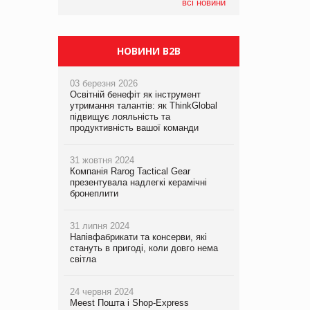
компанія налічуватиме 374 магазини
всі новини
НОВИНИ B2B
03 березня 2026
Освітній бенефіт як інструмент
утримання талантів: як ThinkGlobal
підвищує лояльність та
продуктивність вашої команди
31 жовтня 2024
Компанія Rarog Tactical Gear
презентувала надлегкі керамічні
бронеплити
31 липня 2024
Напівфабрикати та консерви, які
стануть в пригоді, коли довго нема
світла
24 червня 2024
Meest Пошта і Shop-Express