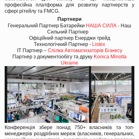
професійна платформа для розвитку партнерств у
сфері рітейлу та FMCG.
Партнери
Генеральний Партнер Батарейки
НАША СИЛА -
Наш
Сильний Партнер
Офіційний партнер Енерджи трейд
Технологічний Партнер -
Listex
ІТ Партнер –
Спілка Автоматизаторів Бізнесу
Партнер з документообігу та друку
Konica Minolta
Ukraine
Конференція збере понад 750+ власників та топ-
менеджерів роздрібних мереж (власників, генеральних,