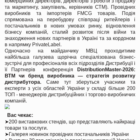
комерційних директорів, директорів з роботи з продажу
та маркетингу, закупівель, керівників СТМ). Провідних
виробників та імпортерів FMCG товарів. Подія
спрямована на перебудову співпраці ритейлерів і
постачальників в нових умовах ринку, відновлення
бізнесу компаній, сталий розвиток після війни та
знаходження нових партнерів в Україні та за кордоном
в напрямку PrivateLabel.
Одночасно на майданчику МВЦ проходитиме
найбільша галузева щорічна спеціалізована бізнес-
зустрічі для професіоналів всіх підрозділів Дистрибуції і
її Партнерів конференція
DistributionMaster-2026:
ВТМ чи бренд виробника — стратегія розвитку
дистрибутора.
Саме тут зберуться учасники та
експерти з усіх областей України у складі більше 200
ТОП - менеджерів дистрибуційних і торгово-виробничих
компаній.
Вас чека
є
:
➤
200 виставкових стендів, що представляють найкращі
товари та послуги.
➤
Галерея новинок провідних постачальників України