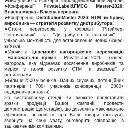
➤
Виступи 30 топ-спікерів із провідних компаній України.
➤
Конференції
PrivateLabel&FMCG Master-2026
:
Власна марка - Власна перевага
➤
Конференції
DistributionMaster-2026: ВТМ чи бренд
виробника — стратегія розвитку дистрибутора.
➤
Столи переговорів у форматі "Рітейлер-
Постачальник" та "Дистрибутор-Постачальник" –
унікальна можливість для встановлення нових бізнес-
зв’язків.
➤
Урочиста
Церемонія нагородження переможців
Національної премії
- PrivateLabel-2026 - бізнес-
нагорода, яка відзначає досягнення виробників та
мереж у галузі розвитку СТМ та взаємодії з
рітейлерами.
➤
Більше 2500 учасників - Ваших існуючих і потенційних
партнерів ( 700+ учасників конференції і 2000+
відвідувачів вставки).
На виставковому стенді Ви зможете представити
зразки продукції Вашої компанії, провести
демонстрацію (дегустацію), що дозволить максимально
ефективно розповісти про Ваші товари (послуги),
звернути на себе увагу, обговорити співпрацю із
зацікавленими компаніями.