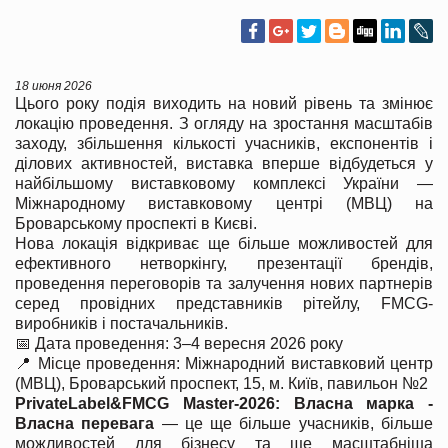
18 июня 2026
Цього року подія виходить на новий рівень та змінює
локацію проведення. З огляду на зростання масштабів
заходу, збільшення кількості учасників, експонентів і
ділових активностей, виставка вперше відбудеться у
найбільшому виставковому комплексі України —
Міжнародному виставковому центрі (МВЦ) на
Броварському проспекті в Києві.
Нова локація відкриває ще більше можливостей для
ефективного нетворкінгу, презентації брендів,
проведення переговорів та залучення нових партнерів
серед провідних представників рітейлу, FMCG-
виробників і постачальників.
📅 Дата проведення: 3–4 вересня 2026 року
📍 Місце проведення: Міжнародний виставковий центр
(МВЦ), Броварський проспект, 15, м. Київ, павильон №2
PrivateLabel&FMCG Master-2026
: Власна марка -
Власна перевага
— це ще більше учасників, більше
можливостей для бізнесу та ще масштабніша