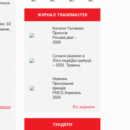
ться.
ЖУРНАЛ TRADEMASTER
ее 10
Каталог Головних
аине,
Проєктів
PrivateLabel –
2026
Сучасні рішення в
Логістиці&Дистрибуції
– 2026. Травень
Новинки.
Просування
брендів
FMCG.Березень
2026
список
Всі журнали
ТЕНДЕРИ