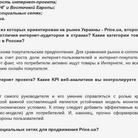
ность интернет-проекта;
СНГ и Восточной Европы;
 социальных сетях;
ua.
из которых ориентирован на рынок Украины - Price.ua, второй
 отличия интернет-аудитории в странах? Какие категории то
- в России?
похожи покупательские предпочтения. Для сравнения рынок e-сomm
 счет роста доли интернет-пользователей и интернет-покупате
т факт, что потребители активно ищут товары в Интернете, но вс
рию онлайн покупателя.
ернет проекта? Какие KPI веб-аналитики вы контролируете 
т самого руководителя и его умение справляться с ролью кр
орой важной составляющей является устойчивая модель монети
кономических условиях. К этому следует добавить эффективные к
знес-модели) для потребителей. И, наконец, прочно сформиров
тороны пользователей.
оциальных сетях для продвижения Price.ua?