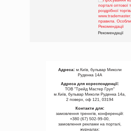
Брагина Людмила
Просування компанії на
порталі оптової та
роздрібної торгівлі
www.trademaster.ua.
правила. Особливості.
ії
Рекомендації
Адреса:
м.Київ, бульвар Миколи
Руденка 14А
Адреса для кореспонденції:
ТОВ "Tрейд Мастер Груп"
м.Київ, бульвар Миколи Руденка 14а,
2 поверх, оф 121, 03194
Контакти для:
замовлення треннгів, конференцій:
+380 (67) 502-99-00,
замовлення реклами на порталі,
журналах: