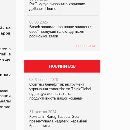
P&G купує виробника харчових
P&G купує виробника харчових
добавок Thorne
добавок Thorne
05.08.2026
Смачне поповнення дитячого меню:
06.08.2026
06.08.2026
у VARUS з’явилися новинки від ТМ
Bosch заявила про повне знищення
Bosch заявила про повне знищення
ТОКЕРИ
 - на
своєї продукції на складі після
своєї продукції на складі після
варов
російської атаки
російської атаки
05.08.2026
Сергій Лісунов про заморожені
всі новини
erce в
хлібобулочні вироби на
лей в
PrivateLabel&FMCG Master 2026
е еще
НОВИНИ B2B
и как
03 березня 2026
Освітній бенефіт як інструмент
утримання талантів: як ThinkGlobal
изис-
підвищує лояльність та
зации
продуктивність вашої команди
аналы
анная
31 жовтня 2024
Компанія Rarog Tactical Gear
презентувала надлегкі керамічні
бронеплити