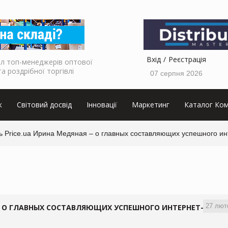
Вхід
Реєстрація
л топ-менеджерів оптової
та роздрібної торгівлі
07 серпня 2026
к
Світовий досвід
Інновації
Маркетинг
Каталог Ком
ь Price.ua Ирина Медяная – о главных составляющих успешного ин
27 лют
– О ГЛАВНЫХ СОСТАВЛЯЮЩИХ УСПЕШНОГО ИНТЕРНЕТ-