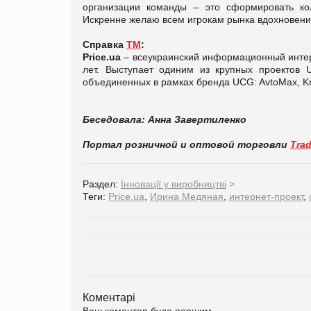
организации команды – это сформировать кол
Искренне желаю всем игрокам рынка вдохновения
Справка
ТМ
:
Price.ua
– всеукраинский информационный интерн
лет. Выступает одиним из крупных проектов 
объединенных в рамках бренда UCG: AvtoMax, Krys
Беседовала: Анна Завертиленко
Портал розничной и оптовой торговли
Tra
Раздел:
Інновації у виробництві
>
Теги:
Price.ua
,
Ирина Медяная
,
интернет-проект
,
Коментарі
Ваш коментар буде першим.