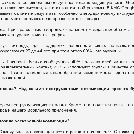
сайтах в основном использует контекстно-медийную сеть Goo
лов такая же высокая, как и от контекстной рекламы. В КМС Goog
зывает отличные результаты, особенно благодаря новому инструм
 напомнить пользователю про конкретные товары.
кс. При правильных настройках она может «выдавать» объемы в 
ысокого уровня качества трафика.
ервую очередь, для поддержки лояльности своих пользовате
растом от 25 до 44 лет, при этом около 60% - это мужчины.
е и Facebook. В этих сообществах 40% пользователей читают но
развлекательный контент, 25% - используют группы в качестве с
e.ua. Такой налаженный канал обратной связи помогает сделать п
льзователей.
ice.ua? Над какими инструментами оптимизации проекта б
едем реструктуризацию каталога. Кроме того, появятся новые тов
урса и нашего мобильного приложения.
агазина электронной коммерции?
Отмечу, что это важно для всех игроков в e-сommerce. С точки 