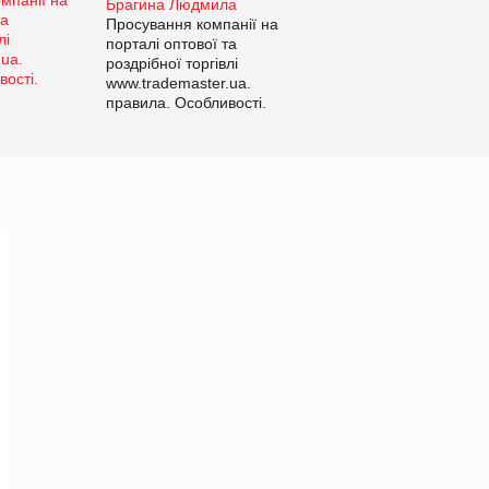
Брагина Людмила
Просування компанії на
порталі оптової та
роздрібної торгівлі
www.trademaster.ua.
правила. Особливості.
Рекомендації