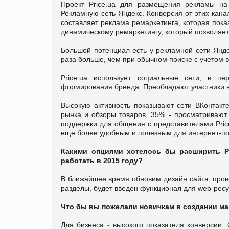
Проект Price.ua для размещения рекламы на 
Рекламную сеть Яндекс. Конверсия от этих кана
составляет реклама ремаркетинга, которая пока
динамическому ремаркетингу, который позволяет
Большой потенциал есть у рекламной сети Янде
раза больше, чем при обычном поиске с учетом в
Price.ua использует социальные сети, в п
формирования бренда. Преобладают участники воз
Высокую активность показывают сети ВКонтакт
рынка и обзоры товаров, 35% - просматривают 
поддержки для общения с представителями Pric
еще более удобным и полезным для интернет-по
Какими опциями хотелось бы расширить Pr
работать в 2015 году?
В ближайшее время обновим дизайн сайта, пров
разделы, будет введен функционал для web-рес
Что бы вы пожелали новичкам в создании м
Для бизнеса - высокого показателя конверсии. 