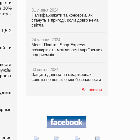
gle и
le 30%
31 липня 2024
енту -
Напівфабрикати та консерви, які
стануть в пригоді, коли довго нема
світла
1,5-2
24 червня 2024
Meest Пошта і Shop-Express
лей и
розширюють можливості українських
підприємців
вости
30 квітня 2024
лужбы
Защита данных на смартфонах:
роект
советы по повышению безопасности
Всі новини
удете
арные
зрения