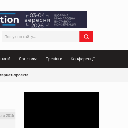
паній
Логістика
Тренінги
Конференції
тернет-проекта
ого 2015