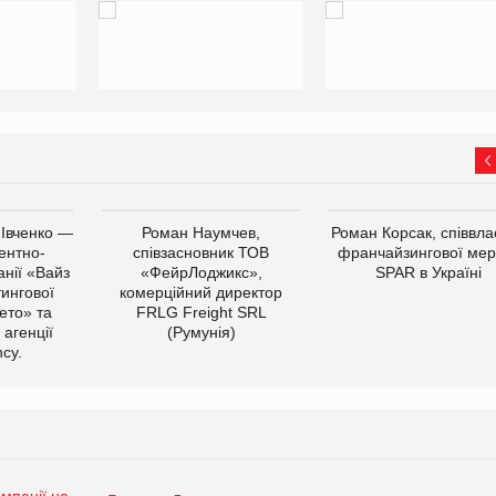
 Івченко —
Роман Наумчев,
Роман Корсак, співвла
ентно-
співзасновник ТОВ
франчайзингової мер
нії «Вайз
«ФейрЛоджикс»,
SPAR в Україні
тингової
комерційний директор
ето» та
FRLG Freight SRL
 агенції
(Румунія)
cy.