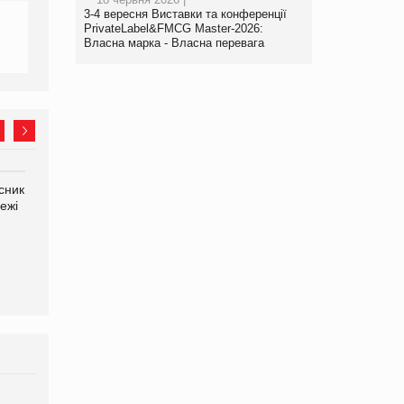
3-4 вересня Виставки та конференції
PrivateLabel&FMCG Master-2026:
Власна марка - Власна перевага
сник
Олексій Логачов-Михайлов
Яна Сараніна, директор
ежі
Файно маркет Директор
компанії «УкраМарин»
департаменту з
виробництва