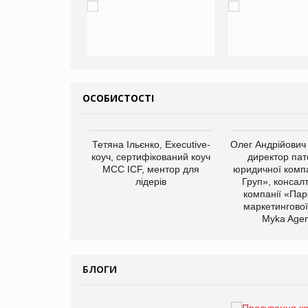
ОСОБИСТОСТІ
арас Ігорович,
Тетяна Ільєнко, Executive-
Олег Андрійович
иробництва ТОВ
коуч, сертифікований коуч
директор пат
Герчак"
МСС ICF, ментор для
юридичної компа
лідерів
Груп», консал
компанії «Пар
маркетингової
Myka Agen
БЛОГИ