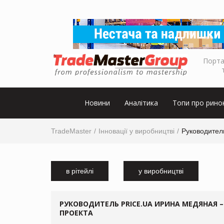
Порта
Новини
Аналітика
Топи про рино
TradeMaster
Інновації у виробництві
Руководител
в рітейлі
у виробництві
РУКОВОДИТЕЛЬ PRICE.UA ИРИНА МЕДЯНАЯ 
ПРОЕКТА