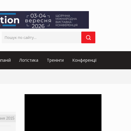
паній
Логістика
Тренінги
Конференції
зня 2015