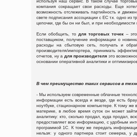
используя наш сервис. В таком случае торговы
компания сокращает свои расходы. Еще хотел
возможность отслеживать партийность и движен
свете подписания ассоциации с ЕС т.к. одно из 
цепочки, где бы он ни был, и при необходимости 
Если обобщить, то
для торговых точек
– это
поставщиком, получение информации о новинк
расходы на сбытовую сеть, получать и обраб
производителя/импортера, принимать эффекти
отчетов, ну а
для производителя
это возможнос
основании оперативной аналитики и оптимизирова
В чем преимущество таких сервисов в техн
- Мы используем современные облачные технологи
информации есть всегда и везде, где есть бра
ноутбуке, стационарном компьютере. К тому же в
материке, в любое время суток он может зайти
аналитику: кто, сколько продал, куда продал, 
предоставляет всю информацию, с удобным интер
программой 1С. К тому же передать информаци
нельзя: у одного партнера стоит семерка, у д