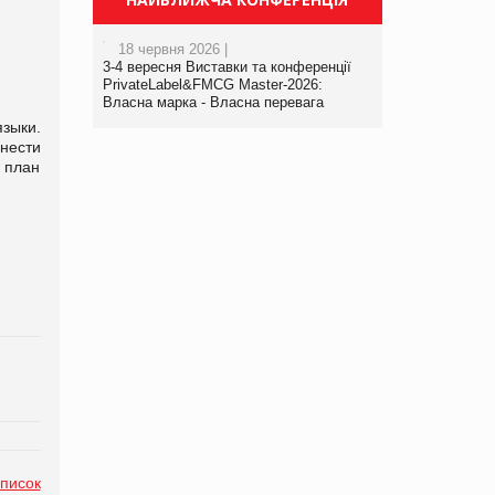
18 червня 2026 |
3-4 вересня Виставки та конференції
PrivateLabel&FMCG Master-2026:
Власна марка - Власна перевага
языки.
нести
 план
список