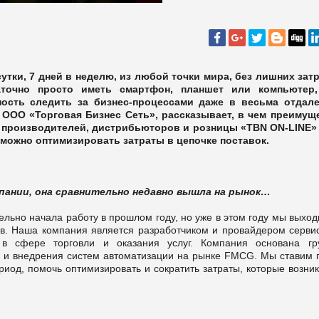
утки, 7 дней в неделю, из любой точки мира, без лишних затр
аточно просто иметь смартфон, планшет или компьютер
ость следить за бизнес-процессами даже в весьма отдал
 ООО «Торговая Бизнес Сеть»,
рассказывает, в чем преимущ
 производителей, дистрибьюторов и розницы «TBN
ON-LINE» 
 можно оптимизировать затраты
в цепочке поставок.
мпании, она сравнительно недавно вышла на рынок…
ельно начала работу в прошлом году, но уже в этом году мы выхо
в. Наша компания является разработчиком и провайдером сервис
в сфере торговли и оказания услуг. Компания основана гр
и и внедрения систем автоматизации на рынке FMCG. Мы ставим 
риод, помочь оптимизировать и сократить затраты, которые возни