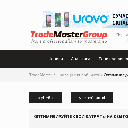
Порта
Новини
Аналітика
Топи про рино
TradeMaster
Інновації у виробництві
Оптимизируй
в рітейлі
у виробництві
ОПТИМИЗИРУЙТЕ СВОИ ЗАТРАТЫ НА СБЫТОВ