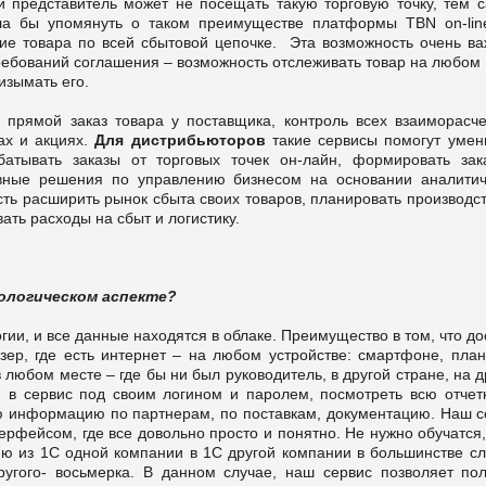
й представитель может не посещать такую торговую точку, тем 
а бы упомянуть о таком преимуществе платформы TBN on-line
ие товара по всей сбытовой цепочке. Эта возможность очень ва
требований соглашения – возможность отслеживать товар на любом
изымать его.
 прямой заказ товара у поставщика, контроль всех взаиморасче
ах и акциях.
Для дистрибьюторов
такие сервисы помогут умен
атывать заказы от торговых точек он-лайн, формировать зак
вные решения по управлению бизнесом на основании аналитич
ть расширить рынок сбыта своих товаров, планировать производс
ть расходы на сбыт и логистику.
ологическом аспекте?
и, и все данные находятся в облаке. Преимущество в том, что до
узер, где есть интернет – на любом устройстве: смартфоне, план
 любом месте – где бы ни был руководитель, в другой стране, на 
 в сервис под своим логином и паролем, посмотреть всю отчетн
всю информацию по партнерам, по поставкам, документацию. Наш 
фейсом, где все довольно просто и понятно. Не нужно обучатся,
ю из 1С одной компании в 1С другой компании в большинстве сл
ругого- восьмерка. В данном случае, наш сервис позволяет пол