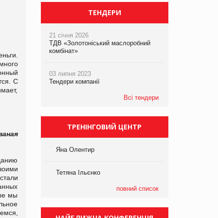
ТЕНДЕРИ
21 січня 2026
ТДВ «Золотоніський маслоробний
комбінат»
еньги.
много
онный
03 липня 2023
тся. С
Тендери компанії
имает,
Всі тендери
ТРЕНІНГОВИЙ ЦЕНТР
ваная
Яна Олентир
данию
воими
Тетяна Ільєнко
стали
анных
повний список
рые мы
льное
емся,
НАЙБЛИЖЧА КОНФЕРЕНЦІЯ