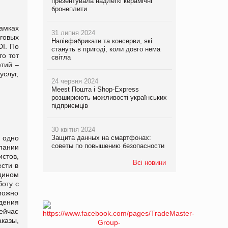
презентувала надлегкі керамічні
бронеплити
амках
31 липня 2024
говых
Напівфабрикати та консерви, які
I. По
стануть в пригоді, коли довго нема
то тот
світла
етий –
слуг,
24 червня 2024
Meest Пошта і Shop-Express
розширюють можливості українських
підприємців
30 квітня 2024
 одно
Защита данных на смартфонах:
советы по повышению безопасности
пании
истов,
Всі новини
сти в
дином
боту с
можно
дения
сейчас
казы,