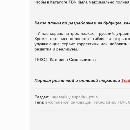
чтобы в Каталоге TBN была максимально полная
Какие планы по разработкам на будущее, ка
- У нас сервис на трех языках – русский, украи
Кроме того, мы полностью гибкие и открыты
улучшающие сервис коррективы или добавить 
развития и реализуем.
ТЕКСТ: Катерина Сокольникова
Портал розничной и оптовой торговли
Tra
Раздел:
Інновації у виробництві
>
Теги:
е-commerce
,
инновации
,
технологии
,
TBN
,