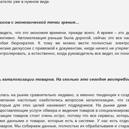
чателю уже в нужном виде.
исов с экономической точки зрения…
видеть, что это экономия времени, прежде всего. А время – это д
ктивно. Автоматизация раньше была дорогой, сейчас это все на
юбая бюрократия. К тому же можно вести полностью электр
ские дискуссии с привязкой к документам, нигде ничего не утеряе
тролировать, а естественно, когда руководитель все видит, он пон
каталогизации товаров. На сколько это сегодня востребо
илась на рынке сравнительно недавно, а именно тенденция к соз
омпании настолько озаботились вопросом каталогизации, что с
торые для этих целей нанимают подрядчиков. На рынке даже 
доставляющие услуги обмера и ведения товаров в специализиров
зации товаров стоит очень остро, потому что все сервисы, кото
и данными о товарах, которые есть в системе. У нас есть отде
товаров. Мы собираем данные, полностью их обрабатываем и стара