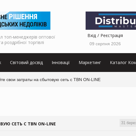
Вхід
Реєстрація
л топ-менеджерів оптової
та роздрібної торгівлі
09 серпня 2026
к
Світовий досвід
Інновації
Маркетинг
Каталог Ком
те свои затраты на сбытовую сеть с TBN ON-LINE
31 бере
УЮ СЕТЬ С TBN ON-LINE