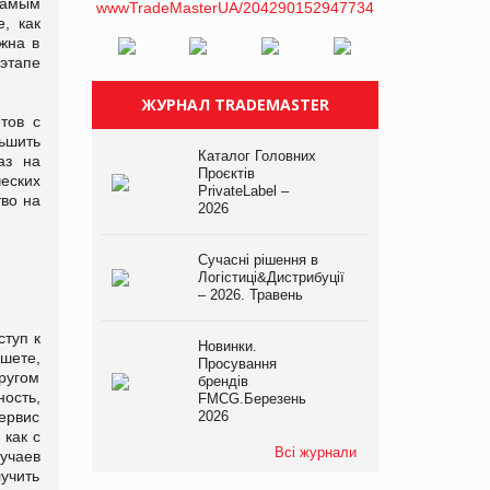
самым
, как
жна в
 этапе
ЖУРНАЛ TRADEMASTER
тов с
ьшить
Каталог Головних
аз на
Проєктів
еских
PrivateLabel –
тво на
2026
Сучасні рішення в
Логістиці&Дистрибуції
– 2026. Травень
ступ к
Новинки.
шете,
Просування
другом
брендів
ость,
FMCG.Березень
сервис
2026
 как с
Всі журнали
учаев
учить