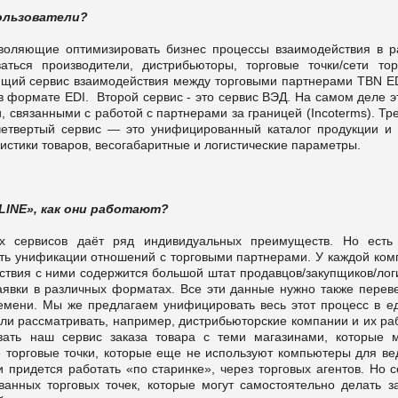
пользователи?
зволяющие оптимизировать бизнес процессы взаимодействия в р
аться производители, дистрибьюторы, торговые точки/сети тор
ющий сервис взаимодействия между торговыми партнерами TBN ED
 в формате EDI. Второй сервис - это сервис ВЭД. На самом деле э
 связанными с работой с партнерами за границей (Incoterms). Тр
четвертый сервис — это унифицированный каталог продукции и у
стики товаров, весогабаритные и логистические параметры.
LINE», как они работают?
х сервисов даёт ряд индивидуальных преимуществ. Но есть
ть унификации отношений с торговыми партнерами. У каждой ком
ствия с ними содержится большой штат продавцов/закупщиков/лог
явки в различных форматах. Все эти данные нужно также переве
ремени. Мы же предлагаем унифицировать весь этот процесс в е
ли рассматривать, например, дистрибьюторские компании и их ра
вать наш сервис заказа товара с теми магазинами, которые 
те торговые точки, которые еще не используют компьютеры для ве
и придется работать «по старинке», через торговых агентов. Но 
ванных торговых точек, которые могут самостоятельно делать за