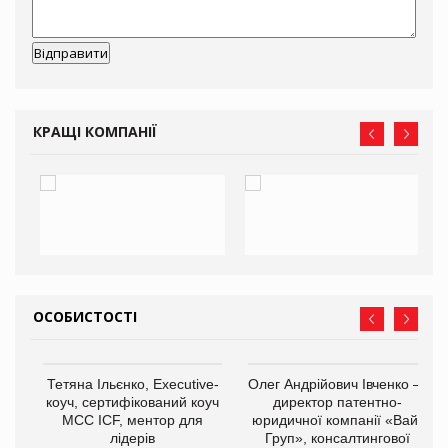
КРАЩІ КОМПАНІЇ
ОСОБИСТОСТІ
,
Тетяна Ільєнко, Executive-
Олег Андрійович Івченко —
ОВ
коуч, сертифікований коуч
директор патентно-
МСС ICF, ментор для
юридичної компанії «Вайз
лідерів
Груп», консалтингової