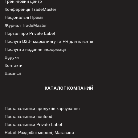
Тренінговий центр
Конференції TradeMaster
Національні Премії
Журнал TradeMaster
Портал про Private Label
Послуги В2В- маркетингу та PR для клієнтів
Послуги з надання інформації
Відгуки
Контакти
Вакансії
КАТАЛОГ КОМПАНИЙ
Постачальники продуктів харчування
Постачальники nonfood
Постачальники Private Label
Retail. Роздрібні мережі, Магазини