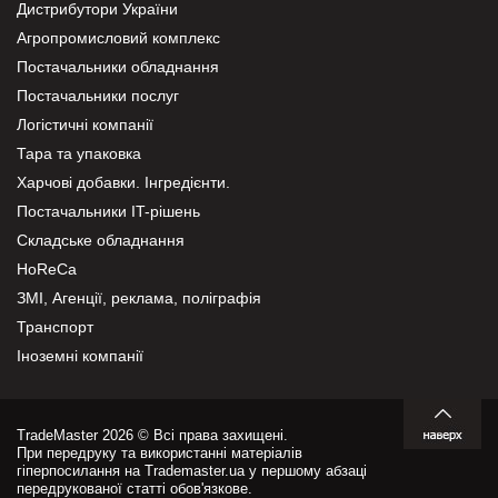
Дистрибутори України
Агропромисловий комплекс
Постачальники обладнання
Постачальники послуг
Логістичні компанії
Тара та упаковка
Харчові добавки. Інгредієнти.
Постачальники IT-рішень
Складське обладнання
HoReCa
ЗМІ, Агенції, реклама, поліграфія
Транспорт
Іноземні компанії
TradeMaster 2026 © Всі права захищені.
При передруку та використанні матеріалів
гіперпосилання на Trademaster.ua у першому абзаці
передрукованої статті обов'язкове.