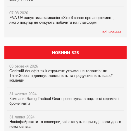
07.08.2026
Varto Paw expert від власної ТМ Varto!
Франція заборонила рекламні дзвінки без згоди клієнтів
07.08.2026
EVA.UA запустила кампанію «Хто б знав» про асортимент,
05.08.2026
якого покупці не очікують побачити на платформі
Мережа супермаркетів VARUS купує мережу магазинів
формату convenience store КОЛО: об’єднана компанія
налічуватиме 374 магазини
всі новини
НОВИНИ B2B
03 березня 2026
Освітній бенефіт як інструмент утримання талантів: як
ThinkGlobal підвищує лояльність та продуктивність вашої
команди
31 жовтня 2024
Компанія Rarog Tactical Gear презентувала надлегкі керамічні
бронеплити
31 липня 2024
Напівфабрикати та консерви, які стануть в пригоді, коли довго
нема світла