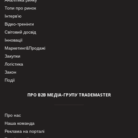
Аналітика ринку
Топи про ринок
Інтерв’ю
Відео-тренінги
Світовий досвід
Інновації
Маркетинг&Продажі
Закупки
Логістика
Закон
Події
ПРО В2В МЕДІА-ГРУПУ TRADEMASTER
Про нас
Наша команда
Реклама на порталі