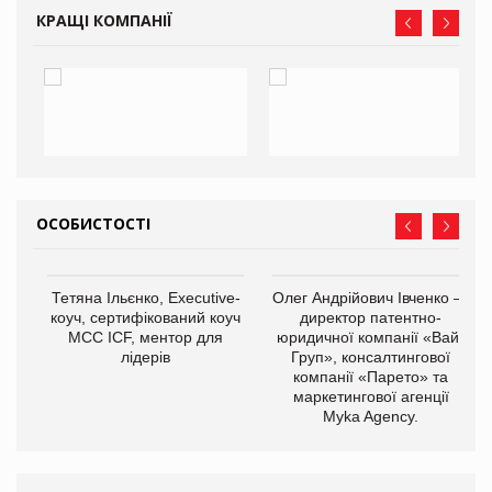
КРАЩІ КОМПАНІЇ
ОСОБИСТОСТІ
,
Тетяна Ільєнко, Executive-
Олег Андрійович Івченко —
ОВ
коуч, сертифікований коуч
директор патентно-
МСС ICF, ментор для
юридичної компанії «Вайз
лідерів
Груп», консалтингової
компанії «Парето» та
маркетингової агенції
Myka Agency.