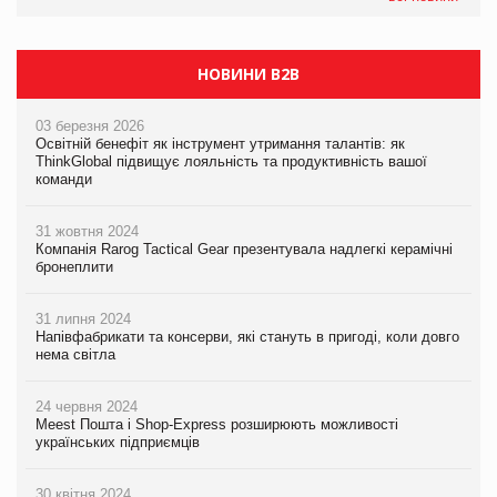
НОВИНИ B2B
03 березня 2026
Освітній бенефіт як інструмент утримання талантів: як
ThinkGlobal підвищує лояльність та продуктивність вашої
команди
31 жовтня 2024
Компанія Rarog Tactical Gear презентувала надлегкі керамічні
бронеплити
31 липня 2024
Напівфабрикати та консерви, які стануть в пригоді, коли довго
нема світла
24 червня 2024
Meest Пошта і Shop-Express розширюють можливості
українських підприємців
30 квітня 2024