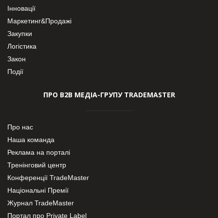
Інновації
Маркетинг&Продажі
Закупки
Логістика
Закон
Події
ПРО В2В МЕДІА-ГРУПУ TRADEMASTER
Про нас
Наша команда
Реклама на порталі
Тренінговий центр
Конференції TradeMaster
Національні Премії
Журнал TradeMaster
Портал про Private Label