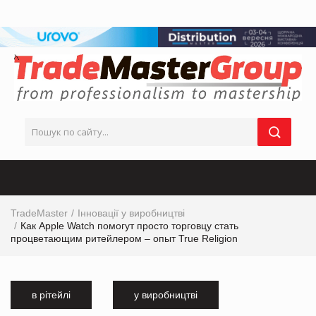
TradeMaster
Інновації у виробництві
Как Apple Watch помогут просто торговцу стать
процветающим ритейлером – опыт True Religion
в рітейлі
у виробництві