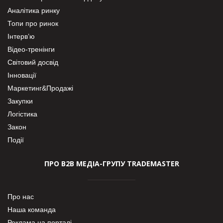
Аналітика ринку
Топи про ринок
Інтерв’ю
Відео-тренінги
Світовий досвід
Інновації
Маркетинг&Продажі
Закупки
Логістика
Закон
Події
ПРО В2В МЕДІА-ГРУПУ TRADEMASTER
Про нас
Наша команда
Реклама на порталі