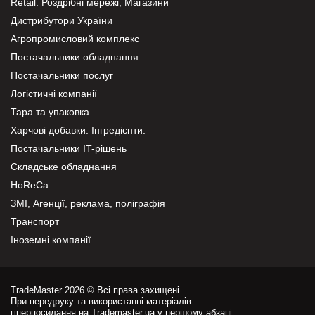
Retail. Роздрібні мережі, Магазини
Дистрибутори України
Агропромисловий комплекс
Постачальники обладнання
Постачальники послуг
Логістичні компанії
Тара та упаковка
Харчові добавки. Інгредієнти.
Постачальники IT-рішень
Складське обладнання
HoReCa
ЗМІ, Агенції, реклама, поліграфія
Транспорт
Іноземні компанії
TradeMaster 2026 © Всі права захищені.
При передруку та використанні матеріалів
гіперпосилання на Trademaster.ua у першому абзаці