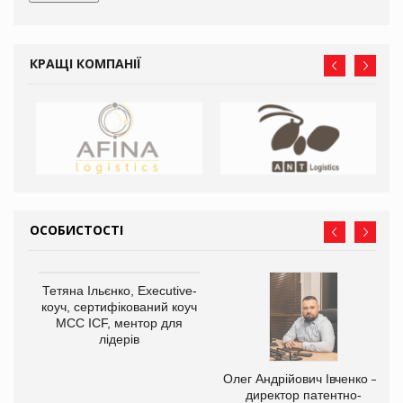
КРАЩІ КОМПАНІЇ
ОСОБИСТОСТІ
Тетяна Ільєнко, Executive-
коуч, сертифікований коуч
МСС ICF, ментор для
лідерів
,
Олег Андрійович Івченко —
ОВ
директор патентно-