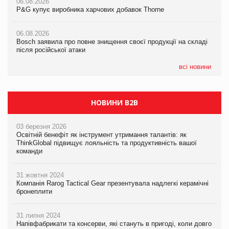
06.08.2026
06.08.2026
P&G купує виробника харчових добавок Thorne
P&G купує виробника харчових добавок Thorne
05.08.2026
Смачне поповнення дитячого меню: у VARUS з’явилися
06.08.2026
06.08.2026
новинки від ТМ ТОКЕРИ
Bosch заявила про повне знищення своєї продукції на складі
Bosch заявила про повне знищення своєї продукції на складі
після російської атаки
після російської атаки
05.08.2026
Сергій Лісунов про заморожені хлібобулочні вироби на
всі новини
PrivateLabel&FMCG Master 2026
НОВИНИ B2B
03 березня 2026
Освітній бенефіт як інструмент утримання талантів: як
ThinkGlobal підвищує лояльність та продуктивність вашої
команди
31 жовтня 2024
Компанія Rarog Tactical Gear презентувала надлегкі керамічні
бронеплити
31 липня 2024
Напівфабрикати та консерви, які стануть в пригоді, коли довго