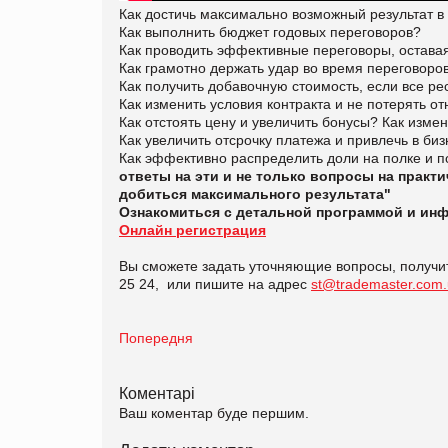
Как достичь максимально возможный результат в
Как выполнить бюджет годовых переговоров?
Как проводить эффективные переговоры, остава
Как грамотно держать удар во время переговоро
Как получить добавочную стоимость, если все р
Как изменить условия контракта и не потерять 
Как отстоять цену и увеличить бонусы? Как изм
Как увеличить отсрочку платежа и привлечь в би
Как эффективно распределить доли на полке и 
ответы на эти и не только вопросы на практ
добиться максимального результата"
Ознакомиться с детальной программой и ин
Онлайн регистрация
Вы сможете задать уточняющие вопросы, получи
25 24, или пишите на адрес
st@trademaster.com
Попередня
Коментарі
Ваш коментар буде першим.