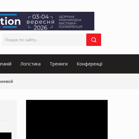
паній
Логістика
Тренінги
Конференції
риевой