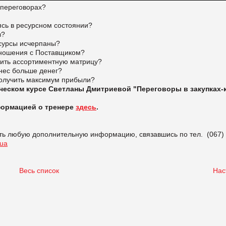
 переговорах?
ясь в ресурсном состоянии?
в?
есурсы исчерпаны?
отношения с Поставщиком?
енить ассортиментную матрицу?
знес больше денег?
получить максимум прибыли?
ическом курсе Светланы Дмитриевой "Переговоры в закупках-
формацией о тренере
здесь
.
ть любую дополнительную информацию, связавшись по тел. (067)
.ua
Весь список
Нас