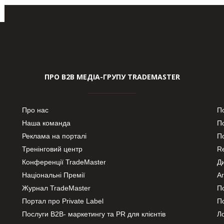
ПРО В2В МЕДІА-ГРУПУ TRADEMASTER
Про нас
П
Наша команда
П
Реклама на порталі
По
Тренінговий центр
Re
Конференції TradeMaster
Д
Національні Премії
А
Журнал TradeMaster
П
Портал про Private Label
П
Послуги В2В- маркетингу та PR для клієнтів
Ло