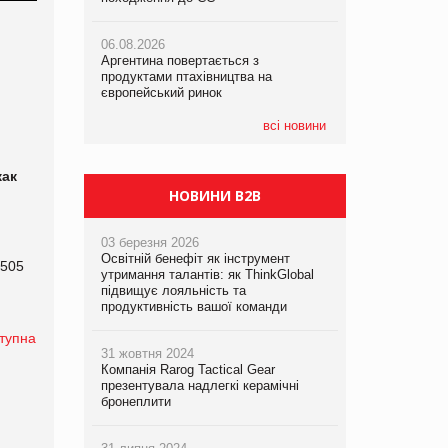
06.08.2026
06.08.2026
05.08.2026
Аргентина повертається з
Аргентина повертається з
Смачне поповнення дитячого меню:
продуктами птахівництва на
продуктами птахівництва на
у VARUS з’явилися новинки від ТМ
європейський ринок
європейський ринок
ТОКЕРИ
всі новини
05.08.2026
Сергій Лісунов про заморожені
хлібобулочні вироби на
как
PrivateLabel&FMCG Master 2026
НОВИНИ B2B
03 березня 2026
Освітній бенефіт як інструмент
 505
утримання талантів: як ThinkGlobal
підвищує лояльність та
продуктивність вашої команди
тупна
31 жовтня 2024
Компанія Rarog Tactical Gear
презентувала надлегкі керамічні
бронеплити