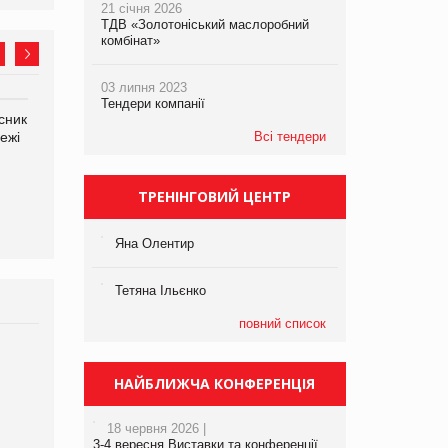
21 січня 2026
ТДВ «Золотоніський маслоробний
комбінат»
03 липня 2023
Тендери компанії
сник
Олексій Логачов-Михайлов
Яна Сараніна, директор
ежі
Файно маркет Директор
Всі тендери
компанії «УкраМарин»
департаменту з
виробництва
ТРЕНІНГОВИЙ ЦЕНТР
Яна Олентир
Тетяна Ільєнко
повний список
Брагина Людмила
Просування компанії на
НАЙБЛИЖЧА КОНФЕРЕНЦІЯ
порталі оптової та
роздрібної торгівлі
18 червня 2026 |
www.trademaster.ua.
3-4 вересня Виставки та конференції