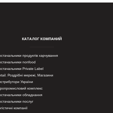
КАТАЛОГ КОМПАНИЙ
остачальники продуктів харчування
остачальники nonfood
стачальники Private Label
tail. Роздрібні мережі, Магазини
истрибутори України
гропромисловий комплекс
остачальники обладнання
остачальники послуг
гістичні компанії