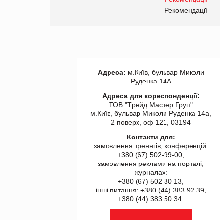
правила. Особливості.
ії
Рекомендації
Адреса:
м.Київ, бульвар Миколи
Руденка 14А
Адреса для кореспонденції:
ТОВ "Tрейд Мастер Груп"
м.Київ, бульвар Миколи Руденка 14а,
2 поверх, оф 121, 03194
Контакти для:
замовлення треннгів, конференцій:
+380 (67) 502-99-00,
замовлення реклами на порталі,
журналах:
+380 (67) 502 30 13,
інші питання: +380 (44) 383 92 39,
+380 (44) 383 50 34.