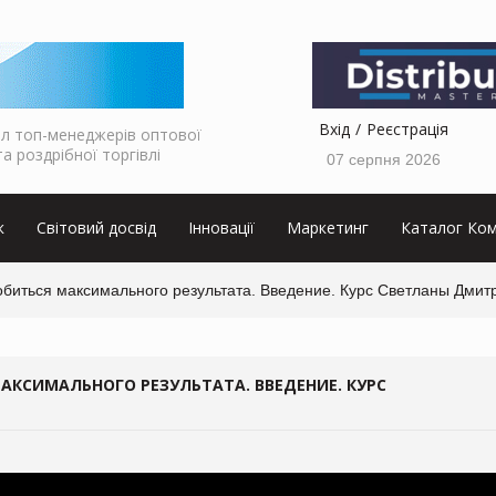
Вхід
Реєстрація
л топ-менеджерів оптової
та роздрібної торгівлі
07 серпня 2026
к
Світовий досвід
Інновації
Маркетинг
Каталог Ком
добиться максимального результата. Введение. Курс Светланы Дмит
МАКСИМАЛЬНОГО РЕЗУЛЬТАТА. ВВЕДЕНИЕ. КУРС