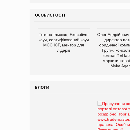
ОСОБИСТОСТІ
арас Ігорович,
Тетяна Ільєнко, Executive-
Олег Андрійович
иробництва ТОВ
коуч, сертифікований коуч
директор пат
Герчак"
МСС ICF, ментор для
юридичної компа
лідерів
Груп», консал
компанії «Пар
маркетингової
Myka Agen
БЛОГИ
Брагина Людмила
Просування компанії на
порталі оптової та
роздрібної торгівлі
www.trademaster.ua.