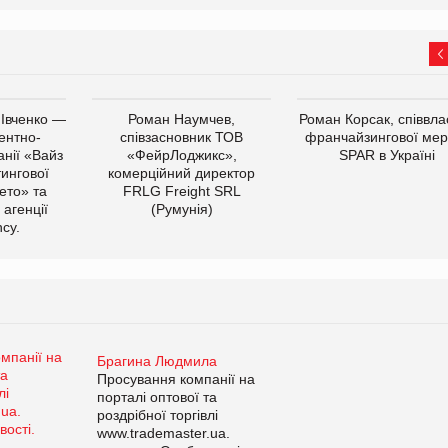
 Івченко —
Роман Наумчев,
Роман Корсак, співвла
ентно-
співзасновник ТОВ
франчайзингової мер
нії «Вайз
«ФейрЛоджикс»,
SPAR в Україні
тингової
комерційний директор
ето» та
FRLG Freight SRL
 агенції
(Румунія)
cy.
Брагина Людмила
Просування компанії на
порталі оптової та
роздрібної торгівлі
www.trademaster.ua.