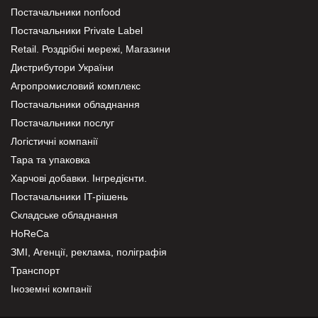
Постачальники nonfood
Постачальники Private Label
Retail. Роздрібні мережі, Магазини
Дистрибутори України
Агропромисловий комплекс
Постачальники обладнання
Постачальники послуг
Логістичні компанії
Тара та упаковка
Харчові добавки. Інгредієнти.
Постачальники IT-рішень
Складське обладнання
HoReCa
ЗМІ, Агенції, реклама, поліграфія
Транспорт
Іноземні компанії