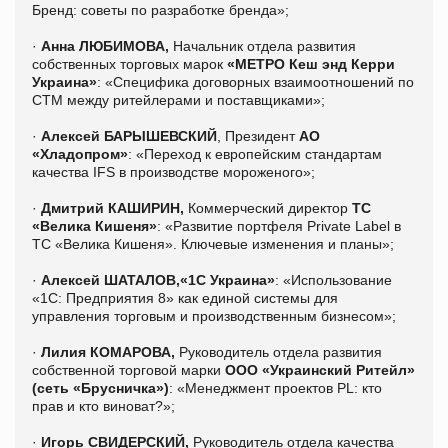
Бренд: советы по разработке бренда»;
·
Анна ЛЮБИМОВА,
Начальник отдела развития
собственных торговых марок
«МЕТРО Кеш энд Керри
Украина»
: «Специфика договорных взаимоотношений по
СТМ между ритейлерами и поставщиками»;
·
Алексей БАРЫШЕВСКИЙ
, Президент
АО
«Хладопром»
: «Переход к европейским стандартам
качества IFS в производстве мороженого»;
·
Дмитрий КАШИРИН,
Коммерческий директор
ТС
«Велика Кишеня»
: «Развитие портфеля Private Label в
ТС «Велика Кишеня». Ключевые изменения и планы»;
·
Алексей ШАТАЛОВ,«1С Украина»
: «Использование
«1С: Предприятия 8» как единой системы для
управления торговым и производственным бизнесом»;
·
Лилия КОМАРОВА,
Руководитель отдела развития
собственной торговой марки
ООО «Украинский Ритейл»
(сеть «Брусничка»)
: «
Менеджмент проектов
PL
: кто
прав и кто виноват?»;
·
Игорь СВИДЕРСКИЙ,
Руководитель отдела качества