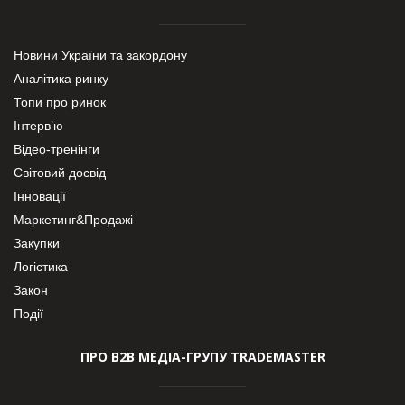
Новини України та закордону
Аналітика ринку
Топи про ринок
Інтерв’ю
Відео-тренінги
Світовий досвід
Інновації
Маркетинг&Продажі
Закупки
Логістика
Закон
Події
ПРО В2В МЕДІА-ГРУПУ TRADEMASTER