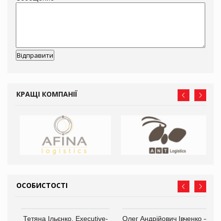
КРАЩІ КОМПАНІЇ
ОСОБИСТОСТІ
,
Тетяна Ільєнко, Executive-
Олег Андрійович Івченко —