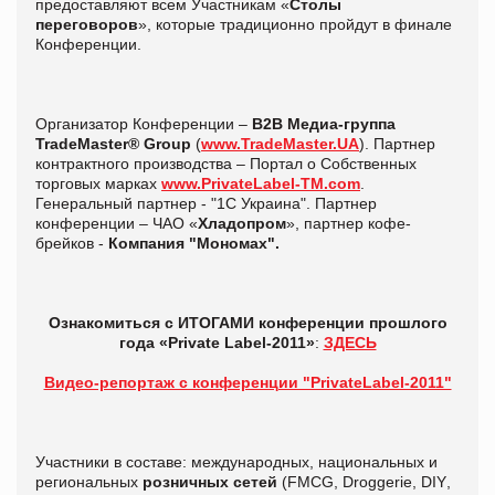
предоставляют всем Участникам «
Столы
переговоров
», которые традиционно пройдут в финале
Конференции.
Организатор Конференции –
B2B Медиа-группа
TradeMaster® Group
(
www.TradeMaster.UA
). Партнер
контрактного производства – Портал о Собственных
торговых марках
www.PrivateLabel-
TM
.com
.
Генеральный партнер - "1С Украина". Партнер
конференции – ЧАО «
Хладопром
», партнер кофе-
брейков -
Компания "Мономах".
Ознакомиться с ИТОГАМИ конференции прошлого
года «Private Label-2011»
:
ЗДЕСЬ
Видео-репортаж с конференции "PrivateLabel-2011"
Участники в составе: международных, национальных и
региональных
розничных сетей
(
FMCG
,
Droggerie
,
DIY
,