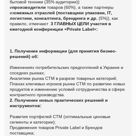
бытовой техники (35% аудитории))
и
п
роизводители
товаров (60%), а также партнеры
из
смежных отраслей
(поставщики упаковки,
I
Т,
логистики, консалтинга, брендинга и др.
(5%)), как
правило, отмечают
3 ГЛАВНЫХ ЦЕЛИ участия в
ежегодной конференции «Private Label»:
1. Получение информации (для принятия бизнес-
решений) об:
Изменениях потребительских предпочтений в Украине и
соседних рынках;
Аналитике рынка СТМ в разрезе товарных категорий;
Планах ключевых игроков рынка СТМ по развитию новых
продуктов и изменению условий сотрудничества в сфере
контрактного производства.
2. Получение новых практических решений и
инструментов:
Развития портфелей СТМ (оптимальные ценовые
сегменты и категории);
Продвижения товаров
Private
Label
и Брендов
поставщика;