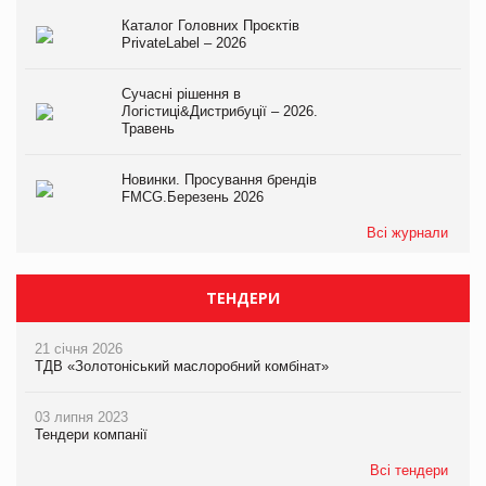
Каталог Головних Проєктів
PrivateLabel – 2026
Сучасні рішення в
Логістиці&Дистрибуції – 2026.
Травень
Новинки. Просування брендів
FMCG.Березень 2026
Всі журнали
ТЕНДЕРИ
21 січня 2026
ТДВ «Золотоніський маслоробний комбінат»
03 липня 2023
Тендери компанії
Всі тендери