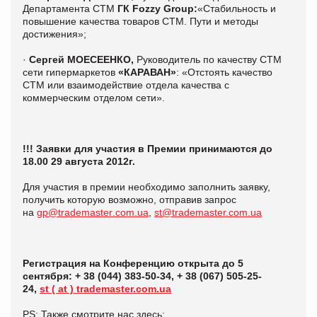
Департамента СТМ
ГК Fozzy Group:
«
Стабильность и
повышение качества товаров СТМ. Пути и методы
достижения»;
·
Сергей МОЕСЕЕНКО,
Руководитель по качеству СТМ
сети гипермаркетов
«КАРАВАН»
: «Отстоять качество
СТМ или взаимодействие отдела качества с
коммерческим отделом сети».
!!! Заявки для участия в Премии принимаются до
18.00 29 августа 2012г.
Для участия в премии необходимо заполнить заявку,
получить которую возможно, отправив запрос
на
gp
@
trademaster
.
com
.
ua
,
st@trademaster.com.uа
Регистрация на Конференцию открыта до 5
сентября
: + 38 (044) 383-50-34, + 38 (067)
505-25-
24,
st ( at ) trademaster.com.ua
PS: Также смотрите нас здесь: