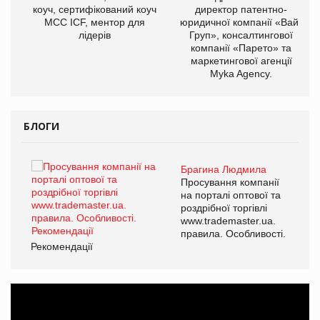
ОВ
коуч, сертифікований коуч
директор патентно-
МСС ICF, ментор для
юридичної компанії «Вайз
лідерів
Груп», консалтингової
компанії «Парето» та
маркетингової агенції
Myka Agency.
БЛОГИ
Брагина Людмила
ї
Просування компанії
а
на порталі оптової та
роздрібної торгівлі
www.trademaster.ua.
і.
правила. Особливості.
Рекомендації
Ре