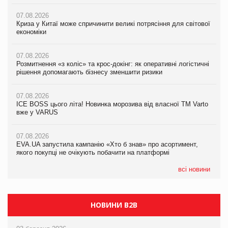
07.08.2026
07.08.2026
Криза у Китаї може спричинити великі потрясіння для світової
07.08.2026
Криза у Китаї може спричинити великі потрясіння для світової
економіки
ICE BOSS цього літа! Новинка морозива від власної ТМ Varto
економіки
вже у VARUS
07.08.2026
07.08.2026
Розмитнення «з коліс» та крос-докінг: як оперативні логістичні
07.08.2026
Kraft Heinz скоротила збиток у першому півріччі
рішення допомагають бізнесу зменшити ризики
EVA.UA запустила кампанію «Хто б знав» про асортимент,
якого покупці не очікують побачити на платформі
07.08.2026
07.08.2026
Продажі Hugo Boss впали на 9%
ICE BOSS цього літа! Новинка морозива від власної ТМ Varto
06.08.2026
вже у VARUS
Смачна новинка для хвостатих: у VARUS з’явилися паучі
07.08.2026
Varto Paw expert від власної ТМ Varto!
Франція заборонила рекламні дзвінки без згоди клієнтів
07.08.2026
EVA.UA запустила кампанію «Хто б знав» про асортимент,
05.08.2026
якого покупці не очікують побачити на платформі
Мережа супермаркетів VARUS купує мережу магазинів
формату convenience store КОЛО: об’єднана компанія
налічуватиме 374 магазини
всі новини
НОВИНИ B2B