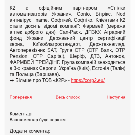
К2 є офіційним партнером «Спілки
автоматизаторів України», Conto, Бітрікс, Nod
антивірус, Iname, Софткей, Софтіко. Клієнтами К2
стали досить відомі компанії: Фармвей (мережа
аптек доброго дня), Can-Pack, ДПЗКУ, Аграрний
фонд України, Державний центр сертифікації
зерна, Київоблагростандарт, Держтехнагляд,
Автоперевізник SAT, Група OTP (OTP Bank, OTP
Pension, OTP Capital), Шеріф, ДТЗ, Антонов,
ФАРМВЕЙ ТРЕЙДІНГ. Група компаній знаходиться
в 3-х країнах Європи: Україна (Київ), Естонія (Талін)
та Польща (Варшава).
➡️ Більше про ТОВ «К2Р» -
https://corp2.eu/
Попередня
Весь список
Наступна
Коментарі
Ваш коментар буде першим.
Додати коментар