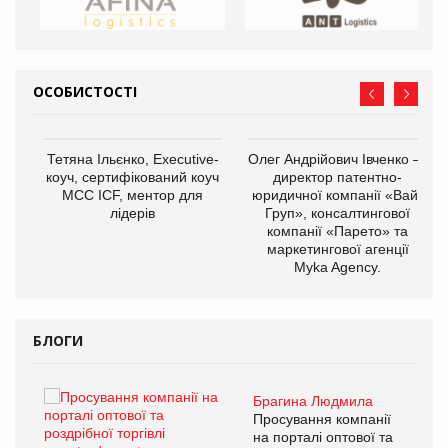
ОСОБИСТОСТІ
,
Тетяна Ільєнко, Executive-
Олег Андрійович Івченко —
ОВ
коуч, сертифікований коуч
директор патентно-
МСС ICF, ментор для
юридичної компанії «Вайз
лідерів
Груп», консалтингової
компанії «Парето» та
маркетингової агенції
Myka Agency.
БЛОГИ
Брагина Людмила
ї
Просування компанії
а
на порталі оптової та