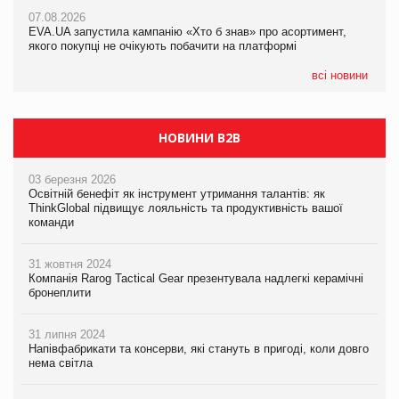
Франція заборонила рекламні дзвінки без згоди клієнтів
07.08.2026
EVA.UA запустила кампанію «Хто б знав» про асортимент,
05.08.2026
якого покупці не очікують побачити на платформі
Мережа супермаркетів VARUS купує мережу магазинів
формату convenience store КОЛО: об’єднана компанія
налічуватиме 374 магазини
всі новини
НОВИНИ B2B
03 березня 2026
Освітній бенефіт як інструмент утримання талантів: як
ThinkGlobal підвищує лояльність та продуктивність вашої
команди
31 жовтня 2024
Компанія Rarog Tactical Gear презентувала надлегкі керамічні
бронеплити
31 липня 2024
Напівфабрикати та консерви, які стануть в пригоді, коли довго
нема світла