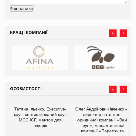
КРАЩІ КОМПАНІЇ
ОСОБИСТОСТІ
,
Тетяна Ільєнко, Executive-
Олег Андрійович Івченко —
ОВ
коуч, сертифікований коуч
директор патентно-
МСС ICF, ментор для
юридичної компанії «Вайз
лідерів
Груп», консалтингової
компанії «Парето» та