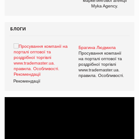
маркетингової агенції
Myka Agency.
БЛОГИ
Брагина Людмила
ї
Просування компанії
а
на порталі оптової та
роздрібної торгівлі
www.trademaster.ua.
і.
правила. Особливості.
Рекомендації
Ре