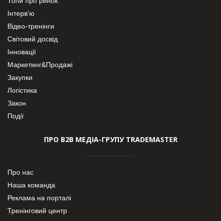
Топи про ринок
Інтерв’ю
Відео-тренінги
Світовий досвід
Інновації
Маркетинг&Продажі
Закупки
Логістика
Закон
Події
ПРО В2В МЕДІА-ГРУПУ TRADEMASTER
Про нас
Наша команда
Реклама на порталі
Тренінговий центр