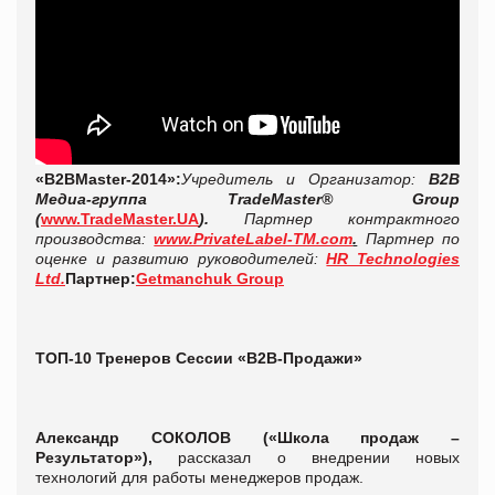
«B2BMaster-2014»:
Учредитель и Организатор:
B2B
Медиа-группа TradeMaster® Group
(
www
.
TradeMaster
.
UA
).
Партнер
контрактного
производства:
www.PrivateLabel-TM.com
.
Партнер по
оценке и развитию руководителей:
HR Technologies
Ltd.
Партнер:
Getmanchuk Group
ТОП-10 Тренеров Сессии «В2В-Продажи»
Александр СОКОЛОВ (
«Школа продаж –
Результатор»),
рассказал о внедрении новых
технологий для работы менеджеров продаж.