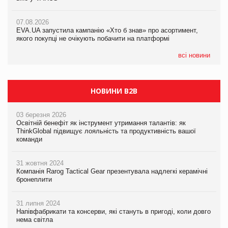
07.08.2026
Varto Paw expert від власної ТМ Varto!
Франція заборонила рекламні дзвінки без згоди клієнтів
07.08.2026
EVA.UA запустила кампанію «Хто б знав» про асортимент,
05.08.2026
якого покупці не очікують побачити на платформі
Мережа супермаркетів VARUS купує мережу магазинів
формату convenience store КОЛО: об’єднана компанія
налічуватиме 374 магазини
всі новини
НОВИНИ B2B
03 березня 2026
Освітній бенефіт як інструмент утримання талантів: як
ThinkGlobal підвищує лояльність та продуктивність вашої
команди
31 жовтня 2024
Компанія Rarog Tactical Gear презентувала надлегкі керамічні
бронеплити
31 липня 2024
Напівфабрикати та консерви, які стануть в пригоді, коли довго
нема світла