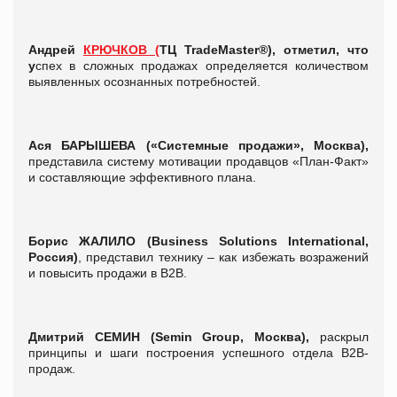
Андрей
КРЮЧКОВ (
ТЦ TradeMaster®),
отметил, что
у
спех в сложных продажах определяется количеством
выявленных осознанных потребностей.
Ася БАРЫШЕВА (
«Системные продажи», Москва),
представила систему мотивации продавцов «План-Факт»
и составляющие эффективного плана.
Борис ЖАЛИЛО
(
Business Solutions International,
Россия)
, представил технику – как избежать возражений
и повысить продажи в В2В.
Дмитрий СЕМИН (Semin Group, Москва),
раскрыл
принципы и шаги построения успешного отдела B2B-
продаж.