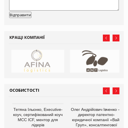
КРАЩІ КОМПАНІЇ
ОСОБИСТОСТІ
,
Тетяна Ільєнко, Executive-
Олег Андрійович Івченко —
ОВ
коуч, сертифікований коуч
директор патентно-
МСС ICF, ментор для
юридичної компанії «Вайз
лідерів
Груп», консалтингової