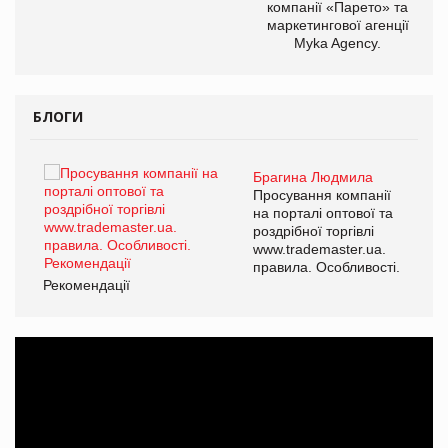
компанії «Парето» та
маркетингової агенції
Myka Agency.
БЛОГИ
Брагина Людмила
ї
Просування компанії
а
на порталі оптової та
роздрібної торгівлі
www.trademaster.ua.
і.
правила. Особливості.
Рекомендації
Ре