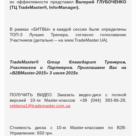
их эффективности представил
Валерий ГЛУБОЧЕНКО
(ТЦ TradeMaster®, InforManager).
В рамках «БИТВЫ» в каждой сессии были определены
ТОП-3 Лучших Тренера, согласно голосованию
Участников (детально – на www.TradeMaster.UA).
TradeMaster® Group
благодарит
Тренеров
,
Участников и Партнеров
. Приглашаем Вас на
«B2BMaster-2015» 3 июля 2015г
.
ПОЛУЧИТЬ ВИДЕО: Заказать видео-диск с полной
версией 10-ти Master-классов: +38 (044) 383-86-28,
reklama1@trademaster.com.ua
Стоимость диска с 10-ю Master-классами по В2В-
Управлению: 650 грн.