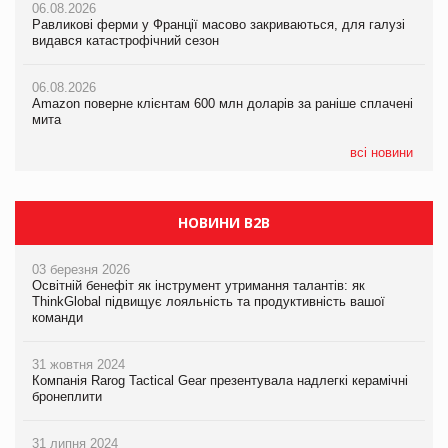
06.08.2026
06.08.2026
Равликові ферми у Франції масово закриваються, для галузі
05.08.2026
Amazon поверне клієнтам 600 млн доларів за раніше сплачені
видався катастрофічний сезон
Смачне поповнення дитячого меню: у VARUS з’явилися
мита
новинки від ТМ ТОКЕРИ
06.08.2026
05.08.2026
Amazon поверне клієнтам 600 млн доларів за раніше сплачені
05.08.2026
У Євросоюзі набули чинності нові правила щодо штучного
мита
Сергій Лісунов про заморожені хлібобулочні вироби на
інтелекту
PrivateLabel&FMCG Master 2026
всі новини
НОВИНИ B2B
03 березня 2026
Освітній бенефіт як інструмент утримання талантів: як
ThinkGlobal підвищує лояльність та продуктивність вашої
команди
31 жовтня 2024
Компанія Rarog Tactical Gear презентувала надлегкі керамічні
бронеплити
31 липня 2024