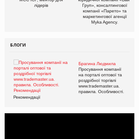
лідерів
Груп», консалтингової
компанії «Парето» та
маркетингової агенції
Myka Agency.
БЛОГИ
Брагина Людмила
ї
Просування компанії
а
на порталі оптової та
роздрібної торгівлі
www.trademaster.ua.
і.
правила. Особливості.
Рекомендації
Ре