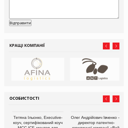
КРАЩІ КОМПАНІЇ
ОСОБИСТОСТІ
,
Тетяна Ільєнко, Executive-
Олег Андрійович Івченко —
ОВ
коуч, сертифікований коуч
директор патентно-
МСС ICF, ментор для
юридичної компанії «Вайз