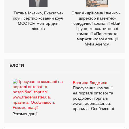
Тетяна Ільєнко, Executive-
Олег Андрійович Івченко —
коуч, сертифікований коуч
директор патентно-
МСС ICF, ментор для
юридичної компанії «Вайз
лідерів
Груп», консалтингової
компанії «Парето» та
маркетингової агенції
Myka Agency.
БЛОГИ
Брагина Людмила
Просування компанії
на порталі оптової та
роздрібної торгівлі
www.trademaster.ua.
правила. Особливості.
Рекомендації