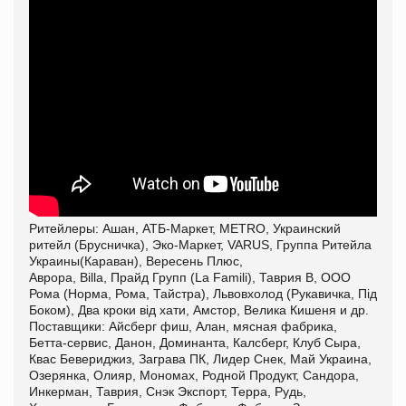
Ритейлеры: Ашан, АТБ-Маркет, METRO, Украинский
ритейл (Брусничка), Эко-Маркет, VARUS, Группа Ритейла
Украины(Караван), Вересень Плюс,
Аврора, Billa, Прайд Групп (La Famili), Таврия В, ООО
Рома (Норма, Рома, Тайстра), Львовхолод (Рукавичка, Під
Боком), Два кроки від хати, Амстор, Велика Кишеня и др.
Поставщики: Айсберг фиш, Алан, мясная фабрика,
Бетта-сервис, Данон, Доминанта, Калсберг, Клуб Сыра,
Квас Бевериджиз, Заграва ПК, Лидер Снек, Май Украина,
Озерянка, Олияр, Мономах, Родной Продукт, Сандора,
Инкерман, Таврия, Снэк Экспорт, Терра, Рудь,