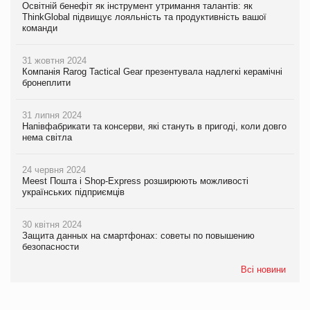
Освітній бенефіт як інструмент утримання талантів: як
ThinkGlobal підвищує лояльність та продуктивність вашої
команди
31 жовтня 2024
Компанія Rarog Tactical Gear презентувала надлегкі керамічні
бронеплити
31 липня 2024
Напівфабрикати та консерви, які стануть в пригоді, коли довго
нема світла
24 червня 2024
Meest Пошта і Shop-Express розширюють можливості
українських підприємців
30 квітня 2024
Защита данных на смартфонах: советы по повышению
безопасности
Всі новини