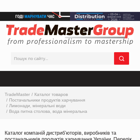
TradeMaster
Каталог товаров
Постачальники продуктів харчування
Лимонади, мінеральні води
Вода питна столова, вода мінеральна
Каталог компаній дистриб'юторів, виробників та
постачальників продуктів харчування України. Перелік