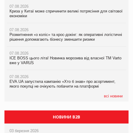
07.08.2026
07.08.2026
Криза у Китаї може спричинити великі потрясіння для світової
07.08.2026
Криза у Китаї може спричинити великі потрясіння для світової
економіки
ICE BOSS цього літа! Новинка морозива від власної ТМ Varto
економіки
вже у VARUS
07.08.2026
07.08.2026
Розмитнення «з коліс» та крос-докінг: як оперативні логістичні
07.08.2026
Kraft Heinz скоротила збиток у першому півріччі
рішення допомагають бізнесу зменшити ризики
EVA.UA запустила кампанію «Хто б знав» про асортимент,
якого покупці не очікують побачити на платформі
07.08.2026
07.08.2026
Продажі Hugo Boss впали на 9%
ICE BOSS цього літа! Новинка морозива від власної ТМ Varto
06.08.2026
вже у VARUS
Смачна новинка для хвостатих: у VARUS з’явилися паучі
07.08.2026
Varto Paw expert від власної ТМ Varto!
Франція заборонила рекламні дзвінки без згоди клієнтів
07.08.2026
EVA.UA запустила кампанію «Хто б знав» про асортимент,
05.08.2026
якого покупці не очікують побачити на платформі
Мережа супермаркетів VARUS купує мережу магазинів
формату convenience store КОЛО: об’єднана компанія
налічуватиме 374 магазини
всі новини
НОВИНИ B2B
03 березня 2026