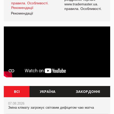
www.trademaster.ua.
правила. Особливості.
Рекомендації
ВСІ
УКРАЇНА
ЗАКОРДОННІ
07.08.2026
07.08.2026
07.08.2026
Зміна клімату загрожує світовим дефіцитом чаю матча
Розмитнення «з коліс» та крос-докінг: як оперативні логістичні
Зміна клімату загрожує світовим дефіцитом чаю матча
рішення допомагають бізнесу зменшити ризики