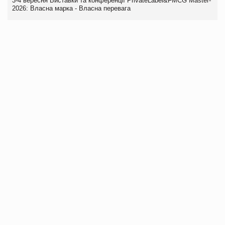
3-4 вересня Виставки та конференції PrivateLabel&FMCG Master-
2026: Власна марка - Власна перевага