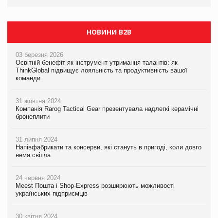
НОВИНИ B2B
03 березня 2026
Освітній бенефіт як інструмент утримання талантів: як
ThinkGlobal підвищує лояльність та продуктивність вашої
команди
31 жовтня 2024
Компанія Rarog Tactical Gear презентувала надлегкі керамічні
бронеплити
31 липня 2024
Напівфабрикати та консерви, які стануть в пригоді, коли довго
нема світла
24 червня 2024
Meest Пошта і Shop-Express розширюють можливості
українських підприємців
30 квітня 2024