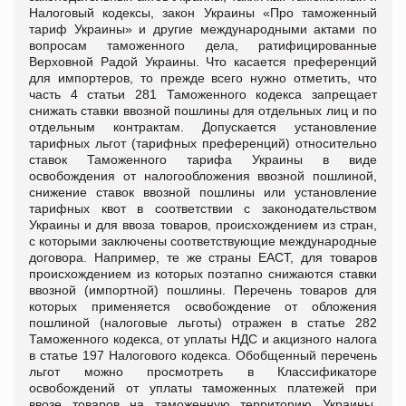
Налоговый кодексы, закон Украины «Про таможенный
тариф Украины» и другие международными актами по
вопросам таможенного дела, ратифицированные
Верховной Радой Украины. Что касается преференций
для импортеров, то прежде всего нужно отметить, что
часть 4 статьи 281 Таможенного кодекса запрещает
снижать ставки ввозной пошлины для отдельных лиц и по
отдельным контрактам. Допускается установление
тарифных льгот (тарифных преференций) относительно
ставок Таможенного тарифа Украины в виде
освобождения от налогообложения ввозной пошлиной,
снижение ставок ввозной пошлины или установление
тарифных квот в соответствии с законодательством
Украины и для ввоза товаров, происхождением из стран,
с которыми заключены соответствующие международные
договора. Например, те же страны ЕАСТ, для товаров
происхождением из которых поэтапно снижаются ставки
ввозной (импортной) пошлины. Перечень товаров для
которых применяется освобождение от обложения
пошлиной (налоговые льготы) отражен в статье 282
Таможенного кодекса, от уплаты НДС и акцизного налога
в статье 197 Налогового кодекса. Обобщенный перечень
льгот можно просмотреть в Классификаторе
освобождений от уплаты таможенных платежей при
ввозе товаров на таможенную территорию Украины,