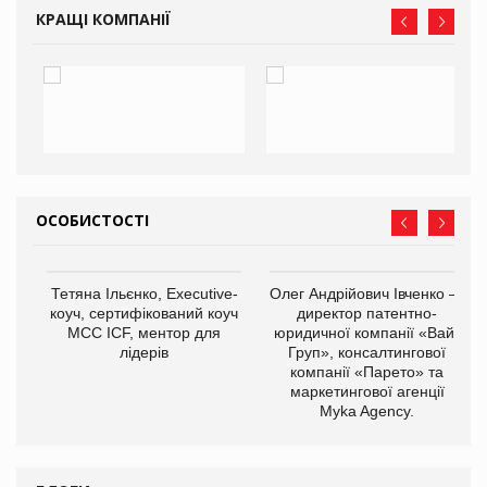
КРАЩІ КОМПАНІЇ
ОСОБИСТОСТІ
,
Тетяна Ільєнко, Executive-
Олег Андрійович Івченко —
ОВ
коуч, сертифікований коуч
директор патентно-
МСС ICF, ментор для
юридичної компанії «Вайз
лідерів
Груп», консалтингової
компанії «Парето» та
маркетингової агенції
Myka Agency.