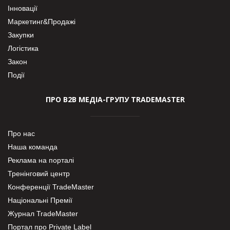
Інновації
Маркетинг&Продажі
Закупки
Логістика
Закон
Події
ПРО В2В МЕДІА-ГРУПУ TRADEMASTER
Про нас
Наша команда
Реклама на порталі
Тренінговий центр
Конференції TradeMaster
Національні Премії
Журнал TradeMaster
Портал про Private Label