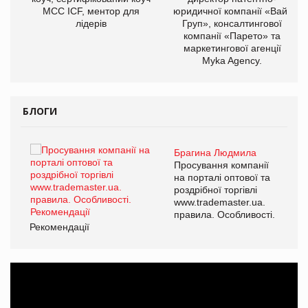
МСС ICF, ментор для
юридичної компанії «Вайз
лідерів
Груп», консалтингової
компанії «Парето» та
маркетингової агенції
Myka Agency.
БЛОГИ
Брагина Людмила
ї
Просування компанії
а
на порталі оптової та
роздрібної торгівлі
www.trademaster.ua.
і.
правила. Особливості.
Рекомендації
Ре