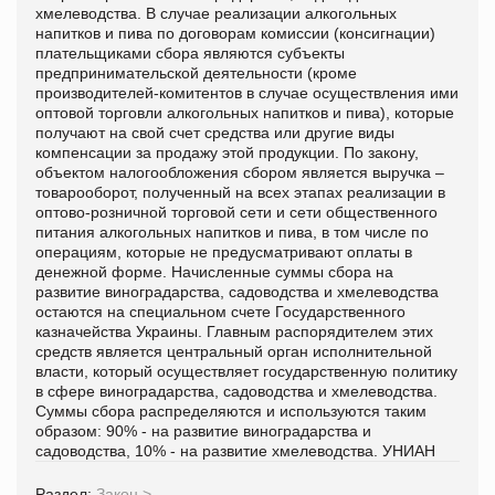
хмелеводства. В случае реализации алкогольных
напитков и пива по договорам комиссии (консигнации)
плательщиками сбора являются субъекты
предпринимательской деятельности (кроме
производителей-комитентов в случае осуществления ими
оптовой торговли алкогольных напитков и пива), которые
получают на свой счет средства или другие виды
компенсации за продажу этой продукции. По закону,
объектом налогообложения сбором является выручка –
товарооборот, полученный на всех этапах реализации в
оптово-розничной торговой сети и сети общественного
питания алкогольных напитков и пива, в том числе по
операциям, которые не предусматривают оплаты в
денежной форме. Начисленные суммы сбора на
развитие виноградарства, садоводства и хмелеводства
остаются на специальном счете Государственного
казначейства Украины. Главным распорядителем этих
средств является центральный орган исполнительной
власти, который осуществляет государственную политику
в сфере виноградарства, садоводства и хмелеводства.
Суммы сбора распределяются и используются таким
образом: 90% - на развитие виноградарства и
садоводства, 10% - на развитие хмелеводства. УНИАН
Раздел:
Закон
>