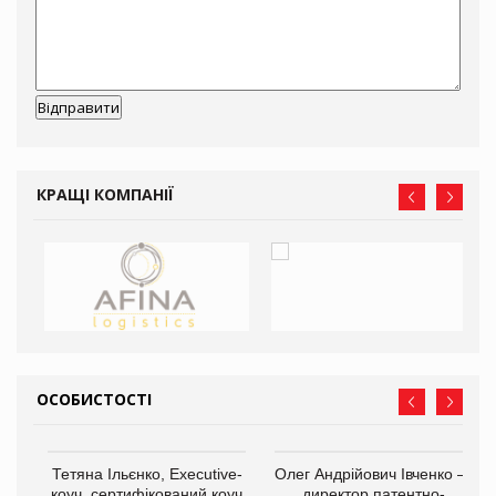
КРАЩІ КОМПАНІЇ
ОСОБИСТОСТІ
,
Тетяна Ільєнко, Executive-
Олег Андрійович Івченко —
ОВ
коуч, сертифікований коуч
директор патентно-