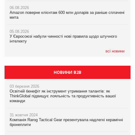
06.08.2026
05.08.2026
Amazon поверне клієнтам 600 млн доларів за раніше сплачені
05.08.2026
У Євросоюзі набули чинності нові правила щодо штучного
мита
Смачне поповнення дитячого меню: у VARUS з’явилися
інтелекту
новинки від ТМ ТОКЕРИ
05.08.2026
05.08.2026
У Євросоюзі набули чинності нові правила щодо штучного
05.08.2026
Рекламна платформа вимагає від Google компенсацію за
інтелекту
Сергій Лісунов про заморожені хлібобулочні вироби на
втрату 6,9 трлн рекламних показів
PrivateLabel&FMCG Master 2026
всі новини
НОВИНИ B2B
03 березня 2026
Освітній бенефіт як інструмент утримання талантів: як
ThinkGlobal підвищує лояльність та продуктивність вашої
команди
31 жовтня 2024
Компанія Rarog Tactical Gear презентувала надлегкі керамічні
бронеплити