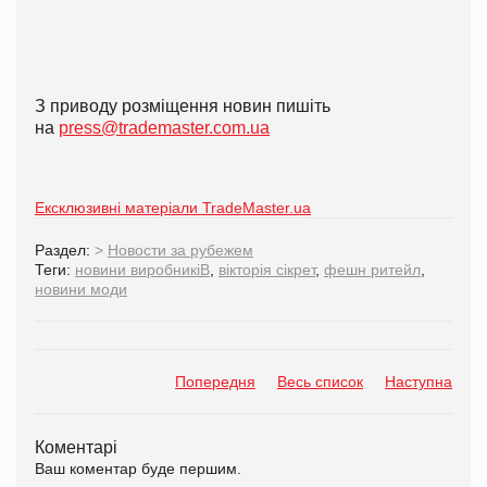
З приводу розміщення новин пишіть
на
press@trademaster.com.ua
Ексклюзивні матеріали TradeMaster.ua
Раздел:
>
Новости за рубежем
Теги:
новини виробникіВ
,
вікторія сікрет
,
фешн ритейл
,
новини моди
Попередня
Весь список
Наступна
Коментарі
Ваш коментар буде першим.