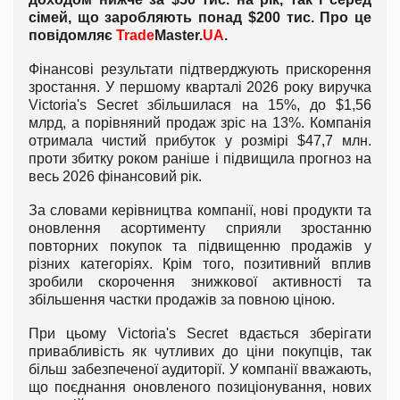
сімей, що заробляють понад $200 тис. Про це
повідомляє
Trade
Master.
UA
.
Фінансові результати підтверджують прискорення
зростання. У першому кварталі 2026 року виручка
Victoria's Secret збільшилася на 15%, до $1,56
млрд, а порівняний продаж зріс на 13%. Компанія
отримала чистий прибуток у розмірі $47,7 млн.
проти збитку роком раніше і підвищила прогноз на
весь 2026 фінансовий рік.
За словами керівництва компанії, нові продукти та
оновлення асортименту сприяли зростанню
повторних покупок та підвищенню продажів у
різних категоріях. Крім того, позитивний вплив
зробили скорочення знижкової активності та
збільшення частки продажів за повною ціною.
При цьому Victoria's Secret вдається зберігати
привабливість як чутливих до ціни покупців, так
більш забезпеченої аудиторії. У компанії вважають,
що поєднання оновленого позиціонування, нових