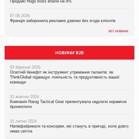
Продажі Hugo Boss впали на 9%
06.08.2026
06.08.2026
07.08.2026
Аргентина повертається з продуктами птахівництва на
Аргентина повертається з продуктами птахівництва на
Франція заборонила рекламні дзвінки без згоди клієнтів
європейський ринок
європейський ринок
всі новини
НОВИНИ B2B
03 березня 2026
Освітній бенефіт як інструмент утримання талантів: як
ThinkGlobal підвищує лояльність та продуктивність вашої
команди
31 жовтня 2024
Компанія Rarog Tactical Gear презентувала надлегкі керамічні
бронеплити
31 липня 2024
Напівфабрикати та консерви, які стануть в пригоді, коли довго
нема світла