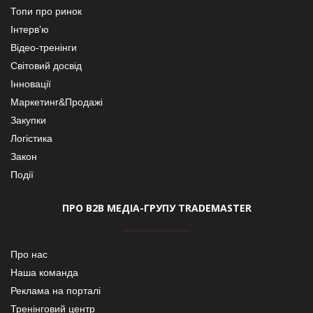
Топи про ринок
Інтерв’ю
Відео-тренінги
Світовий досвід
Інновації
Маркетинг&Продажі
Закупки
Логістика
Закон
Події
ПРО В2В МЕДІА-ГРУПУ TRADEMASTER
Про нас
Наша команда
Реклама на порталі
Тренінговий центр