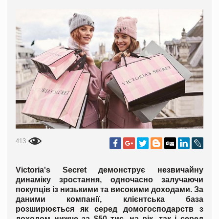
413
Victoria's Secret демонструє незвичайну
динаміку зростання, одночасно залучаючи
покупців із низькими та високими доходами. За
даними компанії, клієнтська база
розширюється як серед домогосподарств з
доходом нижче за $50 тис. на рік, так і серед