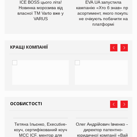
ICE BOSS цього літа!
EVA.UA запустила
Новинка морозива від
кампанію «Хто б знав» про
власної ТМ Varto вже у
асортимент, якого покупці
VARUS
не очікують побачити на
платформі
КРАЩІ КОМПАНІЇ
ОСОБИСТОСТІ
,
Тетяна Ільєнко, Executive-
Олег Андрійович Івченко —
ОВ
коуч, сертифікований коуч
директор патентно-
МСС ICF, ментор для
юридичної компанії «Вайз