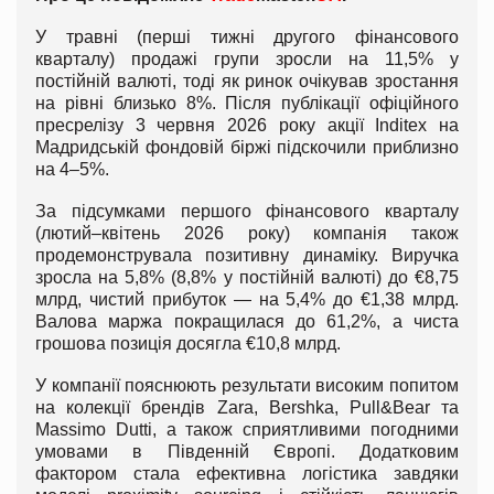
У травні (перші тижні другого фінансового
кварталу) продажі групи зросли на 11,5% у
постійній валюті, тоді як ринок очікував зростання
на рівні близько 8%. Після публікації офіційного
пресрелізу 3 червня 2026 року акції Inditex на
Мадридській фондовій біржі підскочили приблизно
на 4–5%.
За підсумками першого фінансового кварталу
(лютий–квітень 2026 року) компанія також
продемонструвала позитивну динаміку. Виручка
зросла на 5,8% (8,8% у постійній валюті) до €8,75
млрд, чистий прибуток — на 5,4% до €1,38 млрд.
Валова маржа покращилася до 61,2%, а чиста
грошова позиція досягла €10,8 млрд.
У компанії пояснюють результати високим попитом
на колекції брендів Zara, Bershka, Pull&Bear та
Massimo Dutti, а також сприятливими погодними
умовами в Південній Європі. Додатковим
фактором стала ефективна логістика завдяки