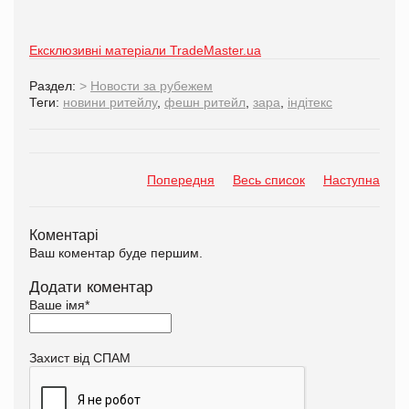
Ексклюзивні матеріали TradeMaster.ua
Раздел:
>
Новости за рубежем
Теги:
новини ритейлу
,
фешн ритейл
,
зара
,
індітекс
Попередня
Весь список
Наступна
Коментарі
Ваш коментар буде першим.
Додати коментар
Ваше імя
*
Захист від СПАМ