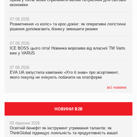
економіки
економіки
економіки
07.08.2026
07.08.2026
07.08.2026
Розмитнення «з коліс» та крос-докінг: як оперативні логістичні
Kraft Heinz скоротила збиток у першому півріччі
Kraft Heinz скоротила збиток у першому півріччі
рішення допомагають бізнесу зменшити ризики
07.08.2026
07.08.2026
07.08.2026
Продажі Hugo Boss впали на 9%
Продажі Hugo Boss впали на 9%
ICE BOSS цього літа! Новинка морозива від власної ТМ Varto
вже у VARUS
07.08.2026
07.08.2026
Франція заборонила рекламні дзвінки без згоди клієнтів
Франція заборонила рекламні дзвінки без згоди клієнтів
07.08.2026
EVA.UA запустила кампанію «Хто б знав» про асортимент,
якого покупці не очікують побачити на платформі
всі новини
НОВИНИ B2B
03 березня 2026
Освітній бенефіт як інструмент утримання талантів: як
ThinkGlobal підвищує лояльність та продуктивність вашої