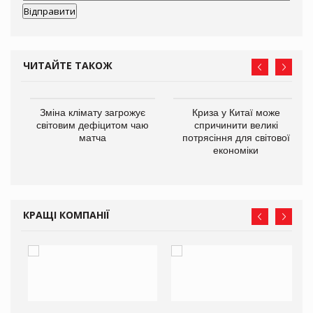
ЧИТАЙТЕ ТАКОЖ
Зміна клімату загрожує
Криза у Китаї може
ne
світовим дефіцитом чаю
спричинити великі
матча
потрясіння для світової
економіки
КРАЩІ КОМПАНІЇ