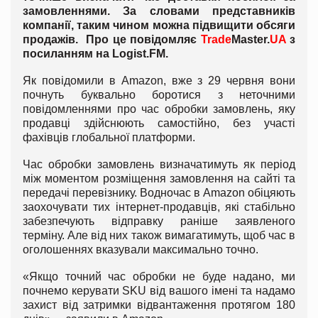
замовленнями. За словами представників
компанії, таким чином можна підвищити обсяги
продажів. Про це повідомляє
Trade
Master.
UA
з
посиланням на
Logist
.
FM
.
Як повідомили в Amazon, вже з 29 червня вони
почнуть буквально боротися з неточними
повідомленнями про час обробки замовлень, яку
продавці здійснюють самостійно, без участі
фахівців глобальної платформи.
Час обробки замовлень визначатимуть як період
між моментом розміщення замовлення на сайті та
передачі перевізнику. Водночас в Amazon обіцяють
заохочувати тих інтернет-продавців, які стабільно
забезпечують відправку раніше заявленого
терміну. Але від них також вимагатимуть, щоб час в
оголошеннях вказували максимально точно.
«Якщо точний час обробки не буде надано, ми
почнемо керувати SKU від вашого імені та надамо
захист від затримки відвантаження протягом 180