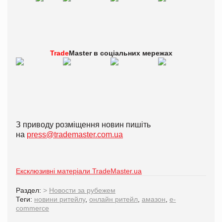
Trade
Master в
соціальних мережах
З приводу розміщення новин пишіть
на
press@trademaster.com.ua
Ексклюзивні матеріали TradeMaster.ua
Раздел:
>
Новости за рубежем
Теги:
новини ритейлу
,
онлайн ритейл
,
амазон
,
e-
commerce