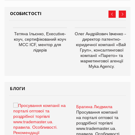
ОСОБИСТОСТІ
Тетяна Ільєнко, Executive-
Олег Андрійович Івченко —
коуч, сертифікований коуч
директор патентно-
МСС ICF, ментор для
юридичної компанії «Вайз
лідерів
Груп», консалтингової
компанії «Парето» та
маркетингової агенції
,
Myka Agency.
ОВ
БЛОГИ
Брагина Людмила
ї
Просування компанії
а
на порталі оптової та
роздрібної торгівлі
www.trademaster.ua.
і.
правила. Особливості.