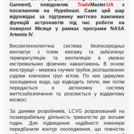
Garment), повідомляє
Trade
Master.
UA
з
посиланням на Hypebeast. Саме цей шар
відповідає за підтримку життєво важливих
функцій астронавтів під час роботи на
поверхні Місяця у рамках програми NASA
Artemis IV.
Високотехнологічна система безпосередньо
контактує з тілом екіпажу та забезпечує
терморегуляцію та вентиляцію в умовах
екстремальних фізичних навантажень. В основі
конструкції – мережа гнучких трубок, розташованих
уздовж ключових груп м'язів. По них циркулює
охолоджена вода, що відводить тепло, яке потім
передається в автономну систему
життєзабезпечення та розсіюється у відкритому
космосі.
За даними розробників, LCVG розрахований на
позакорабельну діяльність тривалістю до восьми
годин. Для підвищення надійності інженери
передбачили контур охолодження, що повністю