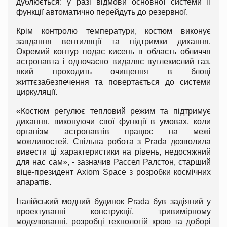
дублюється: у разі відмови основної системи її
функції автоматично перейдуть до резервної.
Крім контролю температури, костюм виконує
завдання вентиляції та підтримки дихання.
Окремий контур подає кисень в область обличчя
астронавта і одночасно видаляє вуглекислий газ,
який проходить очищення в блоці
життєзабезпечення та повертається до системи
циркуляції.
«Костюм регулює тепловий режим та підтримує
дихання, виконуючи свої функції в умовах, коли
організм астронавтів працює на межі
можливостей. Спільна робота з Prada дозволила
вивести ці характеристики на рівень, недосяжний
для нас сам», - зазначив Рассел Ралстон, старший
віце-президент Axiom Space з розробки космічних
апаратів.
Італійський модний будинок Prada був задіяний у
проектуванні конструкції, тривимірному
моделюванні, розробці технологій крою та доборі