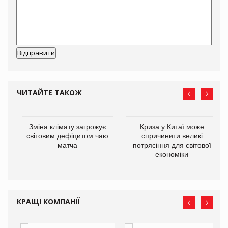
ЧИТАЙТЕ ТАКОЖ
Зміна клімату загрожує
Криза у Китаї може
ne
світовим дефіцитом чаю
спричинити великі
матча
потрясіння для світової
економіки
КРАЩІ КОМПАНІЇ