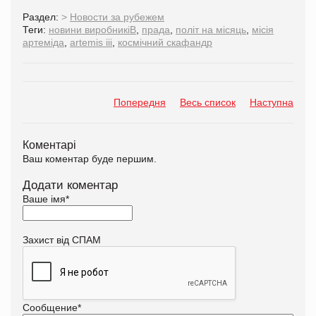
Раздел:
>
Новости за рубежем
Теги:
новини виробникіВ
,
прада
,
політ на місяць
,
місія
артеміда
,
artemis iii
,
космічний скафандр
Попередня
Весь список
Наступна
Коментарі
Ваш коментар буде першим.
Додати коментар
Ваше імя
*
Захист від СПАМ
Сообщение
*