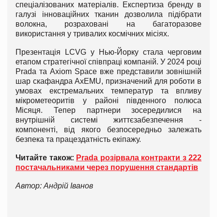
спеціалізованих матеріалів. Експертиза бренду в
галузі інноваційних тканин дозволила підібрати
волокна, розраховані на багаторазове
використання у тривалих космічних місіях.
Презентація LCVG у Нью-Йорку стала черговим
етапом стратегічної співпраці компаній. У 2024 році
Prada та Axiom Space вже представили зовнішній
шар скафандра AxEMU, призначений для роботи в
умовах екстремальних температур та впливу
мікрометеоритів у районі південного полюса
Місяця. Тепер партнери зосередилися на
внутрішній системі життєзабезпечення -
компоненті, від якого безпосередньо залежать
безпека та працездатність екіпажу.
Читайте також:
Prada розірвала контракти з 222
постачальниками через порушення стандартів
Автор: Андрій Іванов