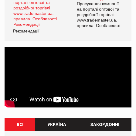
Просування компанії
на порталі оптової та
роздрібної торгівлі
www.trademaster.ua.
правила. Особливості.
Рекомендації
Ре
ВСІ
УКРАЇНА
ЗАКОРДОННІ