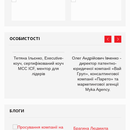
ОСОБИСТОСТІ
Тетяна Ільєнко, Executive-
Олег Андрійович Івченко —
коуч, сертифікований коуч
директор патентно-
МСС ICF, ментор для
юридичної компанії «Вайз
лідерів
Груп», консалтингової
компанії «Парето» та
маркетингової агенції
,
Myka Agency.
ОВ
БЛОГИ
Брагина Людмила