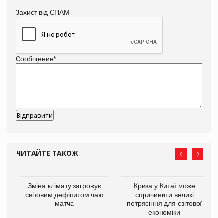
Захист від СПАМ
Сообщение
*
ЧИТАЙТЕ ТАКОЖ
Зміна клімату загрожує
Криза у Китаї може
ne
світовим дефіцитом чаю
спричинити великі
матча
потрясіння для світової
економіки