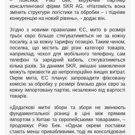
– пояснює Ріко Бек, керуючий партнер
консалтингової фірми SKR AG. «Натомість вона
змінить структури логістики та обробки – і підніме
конкуренцію на новий рівень», – додає він.
Згідно з новими правилами ЄС, мито в розмірі
трьох євро більше стягуватиметься не за кожну
посилку, а за кожну тарифну позицію. Таким чином,
посилка, що містить дві різні категорії товарів,
наприклад, чохол для мобільного телефону, сам
телефон та зарядний кабель, стягуватиметься
кілька разів. За даними SKR, змішані замовлення
можуть призвести до непропорційно вищих витрат.
Окрім мита, ЄС планує запровадити фіксовану
комісію за обробку у розмірі близько двох євро за
кожну імпортовану партію, незалежно від вартості
товарів.
«Додаткові митні збори та збори не змінюють
фундаментальної різниці в ціні між прямим
імпортом з Китаю та європейськими товарами», –
продовжує Ріко Бек. «Однак окремі поставки
стають менш привабливими, тоді як консолідовані