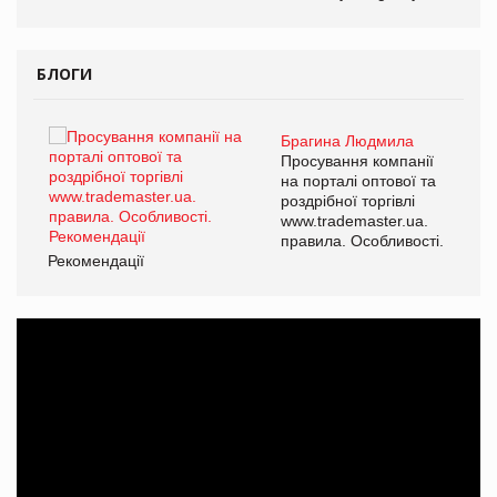
ОВ
БЛОГИ
Брагина Людмила
ї
Просування компанії
а
на порталі оптової та
роздрібної торгівлі
www.trademaster.ua.
і.
правила. Особливості.
Рекомендації
Ре