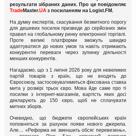
результати зібраних даних. Про це повідомляє
Trade
Master.
UA
з посиланням на
Logist
.
FM
.
На думку експертів, скасування безмитного порогу
для дешевих посилок призведе до серйозних змін
правил на глобальному ринку електронної торгівлі.
Проте великі платформи зможуть швидко
адаптуватися до нових умов та навіть отримають
конкурентні переваги через зупинку діяльності
менших конкурентів.
Нагадаємо, що з 1 липня 2026 року для невеликих
партій товарів з країн, що не входять до
Євросоюзу, застосовуватиметься фіксована ставка
мита у розмірі трьох євро. Мова йде саме про ті
посилки з інтернет-магазинів, вартість яких досі
декларують до 150 євро, щоб не сплачувати
митних зборів.
Очевидно, що бюджети європейських країн
поповняться за рахунок появи нового джерела.
Але… «Реформа не зменшить обсяг перевезень»,