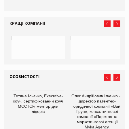
КРАЩІ КОМПАНІЇ
ОСОБИСТОСТІ
Тетяна Ільєнко, Executive-
Олег Андрійович Івченко —
коуч, сертифікований коуч
директор патентно-
МСС ICF, ментор для
юридичної компанії «Вайз
лідерів
Груп», консалтингової
компанії «Парето» та
маркетингової агенції
,
Myka Agency.