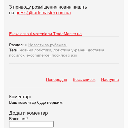
З приводу розміщення новин пишіть
на
press@trademaster.com.ua
Ексклюзивні матеріали TradeMaster.ua
Раздел:
>
Новости за рубежем
Теги:
новини логістики
,
логістика україни
,
доставка
посилок
,
e-commerce
,
посилки з азії
Попередня
Весь список
Наступна
Коментарі
Ваш коментар буде першим.
Додати коментар
Ваше імя
*