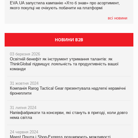
EVA.UA запустила кампанію «Хто б знав» про асортимент,
якого покупці не очікують побачити на платформі
всі новини
НОВИНИ B2B
03 березня 2026
Освітній бенефіт як інструмент утримання талантів: як
ThinkGlobal підвищує лояльність та продуктивність вашої
команди
31 жовтня 2024
Компанія Rarog Tactical Gear презентувала надлегкі керамічні
бронеплити
31 липня 2024
Напівфабрикати та консерви, які стануть в пригоді, коли довго
нема світла
24 червня 2024
Meest Пошта і Shop-Express розширюють можливості