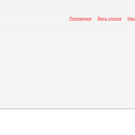
Попередня
Весь список
Нас