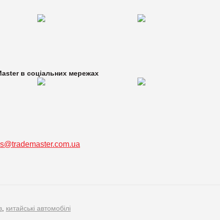
aster в
соціальних мережах
ss@trademaster.com.ua
в
,
китайські автомобілі