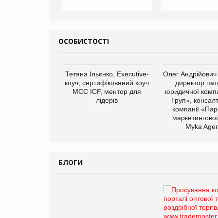
ОСОБИСТОСТІ
арас Ігорович,
Тетяна Ільєнко, Executive-
Олег Андрійович
иробництва ТОВ
коуч, сертифікований коуч
директор пат
Герчак"
МСС ICF, ментор для
юридичної компа
лідерів
Груп», консал
компанії «Пар
маркетингової
Myka Agen
БЛОГИ
Брагина Людмила
Просування компанії на
порталі оптової та роздрібної
торгівлі www.trademaster.ua.