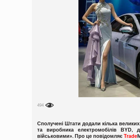
494
Сполучені Штати додали кілька великих к
та виробника електромобілів BYD, д
військовими». Про це повідомляє
Trade
M