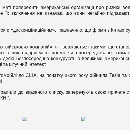
меті попередити американські організації про ризики ве
ле їх включення не означає, що вони негайно підпадают
к є «дискримінаційним», і зазначило, що фірми з Китаю с
х військових компаній», які вважаються такими, що стано
ато з цих підприємств прямо чи опосередковано займа
 деякі безпосередньо конкурують з великими американс
і та штучний інтелект.
томобілі до США, на початку цього року обійшла Tesla та 
і.
трапили до вказаного списку, заперечують свою причетніс
 КНР.