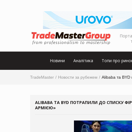
Порта
Новини
Аналітика
Топи про рино
TradeMaster
Новости за рубежем
Alibaba та BYD
ALIBABA ТА BYD ПОТРАПИЛИ ДО СПИСКУ ФІ
АРМІЄЮ»