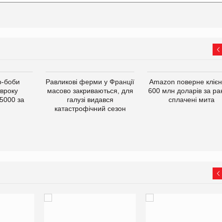
о-боби
Равликові ферми у Франції
Amazon поверне кліє
івроку
масово закриваються, для
600 млн доларів за ра
5000 за
галузі видався
сплачені мита
катастрофічний сезон