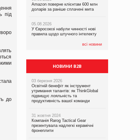
Amazon поверне клієнтам 600 млн
правила щодо штучного інтелекту
правила щодо штучного інтелекту
дення
доларів за раніше сплачені мита
ь під
05.08.2026
05.08.2026
05.08.2026
Рекламна платформа вимагає від
Рекламна платформа вимагає від
У Євросоюзі набули чинності нові
Google компенсацію за втрату 6,9
Google компенсацію за втрату 6,9
уворо
правила щодо штучного інтелекту
трлн рекламних показів
трлн рекламних показів
всі новини
влять
ються
ькими
НОВИНИ B2B
стала
03 березня 2026
Освітній бенефіт як інструмент
утримання талантів: як ThinkGlobal
підвищує лояльність та
ть до
продуктивність вашої команди
31 жовтня 2024
Компанія Rarog Tactical Gear
презентувала надлегкі керамічні
бронеплити