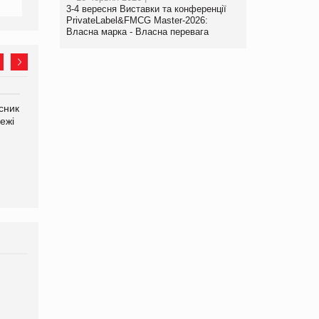
3-4 вересня Виставки та конференції
PrivateLabel&FMCG Master-2026:
Власна марка - Власна перевага
сник
Олексій Логачов-Михайлов
Яна Сараніна, директор
ежі
Файно маркет Директор
компанії «УкраМарин»
департаменту з
виробництва
Брагина Людмила
Просування компанії на
порталі оптової та роздрібної
торгівлі www.trademaster.ua.