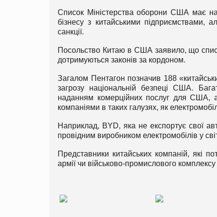
Список Міністерства оборони США має на 
бізнесу з китайськими підприємствами, а
санкції.
Посольство Китаю в США заявило, що списо
дотримуються законів за кордоном.
Загалом Пентагон позначив 188 «китайськи
загрозу національній безпеці США. Баг
наданням комерційних послуг для США, а
компаніями в таких галузях, як електромобіл
Наприклад, BYD, яка не експортує свої ав
провідним виробником електромобілів у світ
Представники китайських компаній, які по
армії чи військово-промислового комплексу