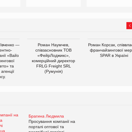
 Івченко —
Роман Наумчев,
Роман Корсак, співвла
ентно-
співзасновник ТОВ
франчайзингової мер
нії «Вайз
«ФейрЛоджикс»,
SPAR в Україні
тингової
комерційний директор
ето» та
FRLG Freight SRL
 агенції
(Румунія)
cy.
Брагина Людмила
Просування компанії на
порталі оптової та
роздрібної торгівлі