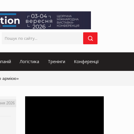
паній
Логістика
Тренінги
Конференції
ою армією»
вня 2026