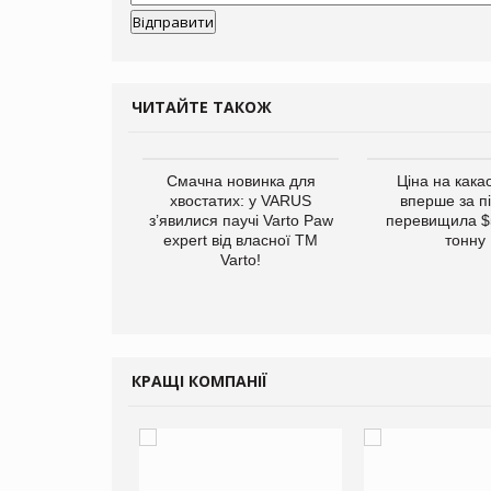
ЧИТАЙТЕ ТАКОЖ
винуватили у
Смачна новинка для
Ціна на кака
ірній рекламі
хвостатих: у VARUS
вперше за п
них продуктів
з’явилися паучі Varto Paw
перевищила $
expert від власної ТМ
тонну
Varto!
КРАЩІ КОМПАНІЇ