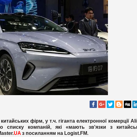
итайських фірм, у т.ч. гіганта електронної комерції Al
о списку компаній, які «мають зв'язки з китайсь
aster.
UA
з посиланням на Logist.FM.