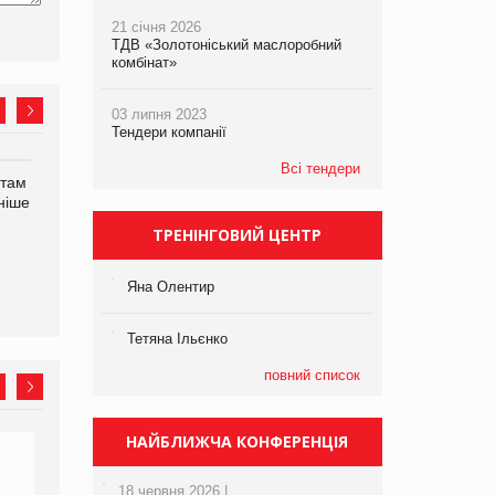
21 січня 2026
ТДВ «Золотоніський маслоробний
комбінат»
03 липня 2023
Тендери компанії
Всі тендери
нтам
У Євросоюзі набули
Рекламна платформа
ніше
чинності нові правила
вимагає від Google
щодо штучного інтелекту
компенсацію за втрату 6,9
ТРЕНІНГОВИЙ ЦЕНТР
трлн рекламних показів
Яна Олентир
Тетяна Ільєнко
повний список
НАЙБЛИЖЧА КОНФЕРЕНЦІЯ
18 червня 2026 |