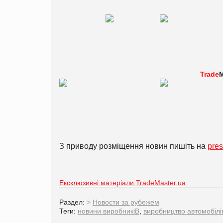
Trade
M
З приводу розміщення новин пишіть на
pre
Ексклюзивні матеріали TradeMaster.ua
Раздел:
>
Новости за рубежем
Теги:
новини виробникіВ
,
виробництво автомобілі