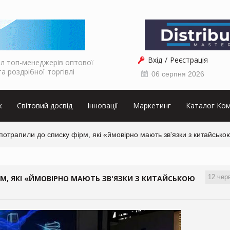
Вхід
Реєстрація
л топ-менеджерів оптової
та роздрібної торгівлі
06 серпня 2026
к
Світовий досвід
Інновації
Маркетинг
Каталог Ком
 потрапили до списку фірм, які «ймовірно мають зв'язки з китайськ
12 чер
РМ, ЯКІ «ЙМОВІРНО МАЮТЬ ЗВ'ЯЗКИ З КИТАЙСЬКОЮ