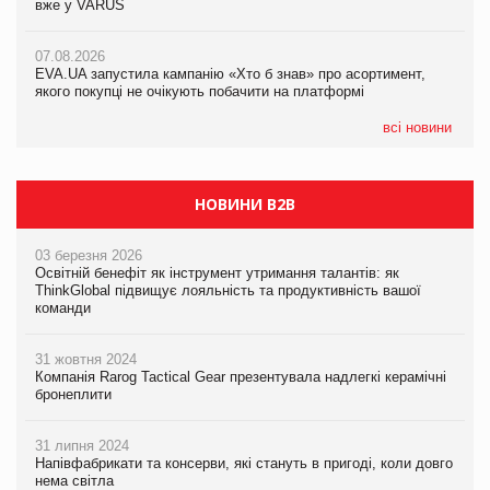
вже у VARUS
07.08.2026
07.08.2026
Франція заборонила рекламні дзвінки без згоди клієнтів
Франція заборонила рекламні дзвінки без згоди клієнтів
07.08.2026
EVA.UA запустила кампанію «Хто б знав» про асортимент,
якого покупці не очікують побачити на платформі
всі новини
НОВИНИ B2B
03 березня 2026
Освітній бенефіт як інструмент утримання талантів: як
ThinkGlobal підвищує лояльність та продуктивність вашої
команди
31 жовтня 2024
Компанія Rarog Tactical Gear презентувала надлегкі керамічні
бронеплити
31 липня 2024
Напівфабрикати та консерви, які стануть в пригоді, коли довго
нема світла