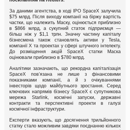
За даними агентства, в ході IPO SpaceX залучила
$75 млрд. Після виходу компанії на біржу вартість
частки, що належить Маску, оцінюється приблизно
в $866 млрд, а сукупний статок підприємця —
більш ніж у $1,1 трлн. Значну частину капіталу
бізнесмена також становлять активи у Tesla,
компанії X та проектах у сфері штучного інтелекту.
До розміщення акцій SpaceX статки Маска
оцінювали приблизно в $780 млрд.
Аналітики зазначають, що рекордна капіталізація
SpaceX пов'язана не лише з фінансовими
показниками компанії, а й з очікуваннями
інвесторів щодо майбутнього зростання. Серед
ключових напрямів бізнесу SpaceX є супутникова
мережа Starlink, космічні запуски, державні
контракти та перспективні проекти в галузі
космічної інфраструктури.
Експерти вказують, що досягнення трильйонного
статку стало можливим завдяки поєднанню кількох