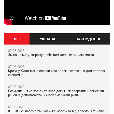
ВСІ
УКРАЇНА
ЗАКОРДОННІ
07.08.2026
07.08.2026
07.08.2026
Зміна клімату загрожує світовим дефіцитом чаю матча
Зміна клімату загрожує світовим дефіцитом чаю матча
Зміна клімату загрожує світовим дефіцитом чаю матча
07.08.2026
07.08.2026
07.08.2026
Криза у Китаї може спричинити великі потрясіння для світової
Криза у Китаї може спричинити великі потрясіння для світової
Криза у Китаї може спричинити великі потрясіння для світової
економіки
економіки
економіки
07.08.2026
07.08.2026
07.08.2026
Розмитнення «з коліс» та крос-докінг: як оперативні логістичні
Kraft Heinz скоротила збиток у першому півріччі
Kraft Heinz скоротила збиток у першому півріччі
рішення допомагають бізнесу зменшити ризики
07.08.2026
07.08.2026
07.08.2026
Продажі Hugo Boss впали на 9%
Продажі Hugo Boss впали на 9%
ICE BOSS цього літа! Новинка морозива від власної ТМ Varto