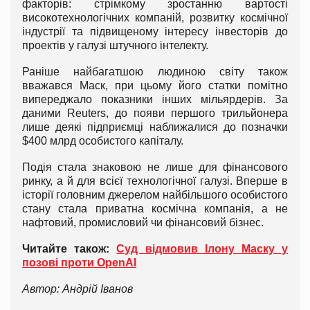
факторів: стрімкому зростанню вартості
високотехнологічних компаній, розвитку космічної
індустрії та підвищеному інтересу інвесторів до
проектів у галузі штучного інтелекту.
Раніше найбагатшою людиною світу також
вважався Маск, при цьому його статки помітно
випереджало показники інших мільярдерів. За
даними Reuters, до появи першого трильйонера
лише деякі підприємці наближалися до позначки
$400 млрд особистого капіталу.
Подія стала знаковою не лише для фінансового
ринку, а й для всієї технологічної галузі. Вперше в
історії головним джерелом найбільшого особистого
стану стала приватна космічна компанія, а не
нафтовий, промисловий чи фінансовий бізнес.
Читайте також:
Суд відмовив Ілону Маску у
позові проти OpenAI
Автор: Андрій Іванов