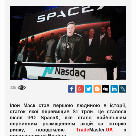
335
Ілон Маск став першою людиною в історії,
статок якої перевищив $1 трлн. Це сталося
після IPO SpaceX, яке стало найбільшим
первинним розміщенням акцій за історію
ринку, повідомляє
Trade
Master.
UA
з
посиланням на Reuters.