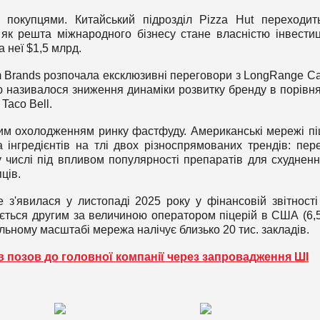
покупцями. Китайський підрозділ Pizza Hut переходит
як решта міжнародного бізнесу стане власністю інвестиц
а неї $1,5 млрд.
 Brands розпочала ексклюзивні переговори з LongRange Cap
називалося зниження динаміки розвитку бренду в порівня
Taco Bell.
ьним охолодженням ринку фастфуду. Американські мережі пі
інгредієнтів на тлі двох різноспрямованих трендів: пер
 числі під впливом популярності препаратів для схудненн
ців.
з'явилася у листопаді 2025 року у фінансовій звітност
ається другим за величиною оператором піцерій в США (6,5
альному масштабі мережа налічує близько 20 тис. закладів.
в позов до головної компанії через запровадження ШІ