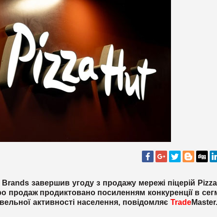
rands завершив угоду з продажу мережі піцерій Pizza
ро продаж продиктовано посиленням конкуренції в сег
вельної активності населення, повідомляє
Trade
Master