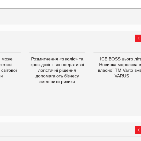
ї може
Розмитнення «з коліс» та
ICE BOSS цього літ
великі
крос-докінг: як оперативні
Новинка морозива в
світової
логістичні рішення
власної ТМ Varto вж
ки
допомагають бізнесу
VARUS
зменшити ризики