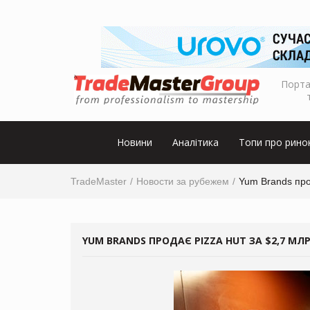
Порта
Новини
Аналітика
Топи про рино
TradeMaster
Новости за рубежем
Yum Brands про
YUM BRANDS ПРОДАЄ PIZZA HUT ЗА $2,7 МЛ