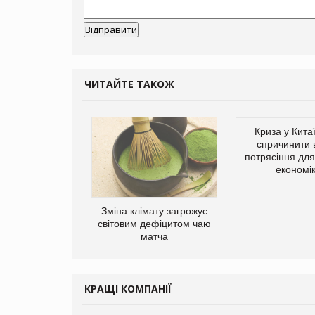
ЧИТАЙТЕ ТАКОЖ
Криза у Кита
спричинити 
потрясіння для 
економі
ує виробника
Зміна клімату загрожує
добавок Thorne
світовим дефіцитом чаю
матча
КРАЩІ КОМПАНІЇ