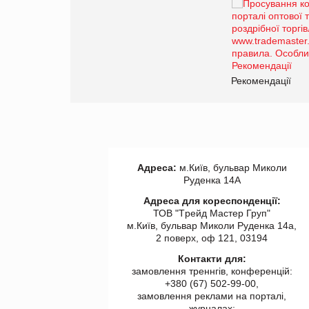
Брагина Людмила
Просування компанії на
порталі оптової та
роздрібної торгівлі
www.trademaster.ua.
правила. Особливості.
ії
Рекомендації
Адреса:
м.Київ, бульвар Миколи
Руденка 14А
Адреса для кореспонденції:
ТОВ "Tрейд Мастер Груп"
м.Київ, бульвар Миколи Руденка 14а,
2 поверх, оф 121, 03194
Контакти для:
замовлення треннгів, конференцій:
+380 (67) 502-99-00,
замовлення реклами на порталі,
журналах: