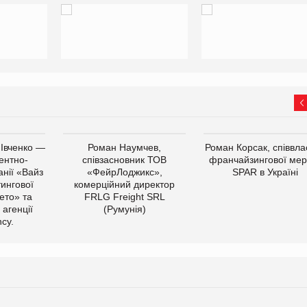
 Івченко —
Роман Наумчев,
Роман Корсак, співвла
ентно-
співзасновник ТОВ
франчайзингової мер
нії «Вайз
«ФейрЛоджикс»,
SPAR в Україні
тингової
комерційний директор
ето» та
FRLG Freight SRL
 агенції
(Румунія)
cy.