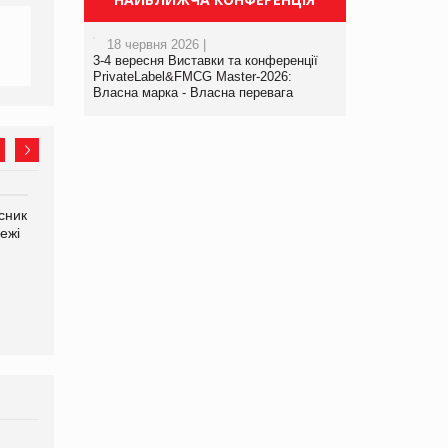
18 червня 2026 |
3-4 вересня Виставки та конференції
PrivateLabel&FMCG Master-2026:
Власна марка - Власна перевага
сник
Олексій Логачов-Михайлов
Яна Сараніна, директор
ежі
Файно маркет Директор
компанії «УкраМарин»
департаменту з
виробництва