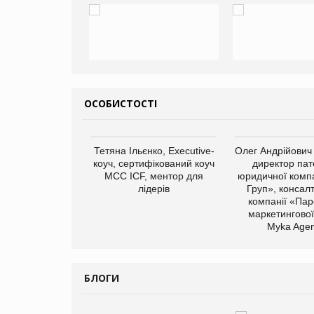
ОСОБИСТОСТІ
арас Ігорович,
Тетяна Ільєнко, Executive-
Олег Андрійович
иробництва ТОВ
коуч, сертифікований коуч
директор пат
Герчак"
МСС ICF, ментор для
юридичної компа
лідерів
Груп», консал
компанії «Пар
маркетингової
Myka Agen
БЛОГИ