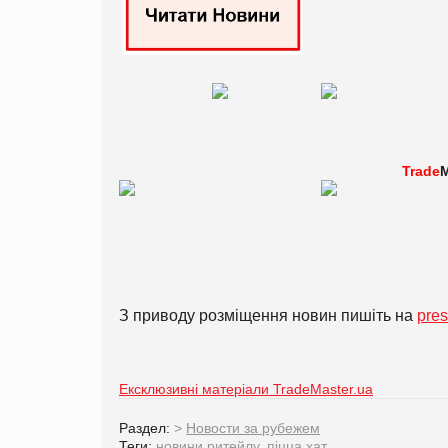
Trade
M
З приводу розміщення новин пишіть на
pre
Ексклюзивні матеріали TradeMaster.ua
Раздел:
>
Новости за рубежем
Теги:
новини ритейлу
,
піцца хат