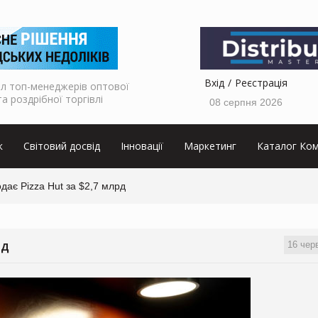
Вхід
Реєстрація
л топ-менеджерів оптової
та роздрібної торгівлі
08 серпня 2026
к
Світовий досвід
Інновації
Маркетинг
Каталог Ком
дає Pizza Hut за $2,7 млрд
16 чер
РД