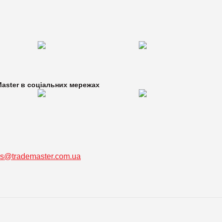
aster в
соціальних мережах
ss@trademaster.com.ua