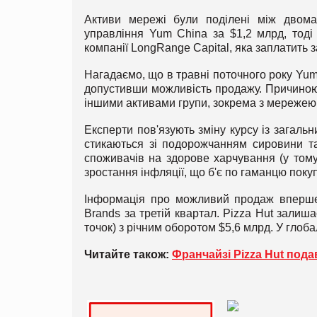
Активи мережі були поділені між двома 
управління Yum China за $1,2 млрд, тоді 
компанії LongRange Capital, яка заплатить з
Нагадаємо, що в травні поточного року Yum
допустивши можливість продажу. Причиною 
іншими активами групи, зокрема з мережею 
Експерти пов'язують зміну курсу із загал
стикаються зі подорожчанням сировини та 
споживачів на здорове харчування (у тому
зростання інфляції, що б'є по гаманцю покуп
Інформація про можливий продаж вперше 
Brands за третій квартал. Pizza Hut залиш
точок) з річним оборотом $5,6 млрд. У глоб
Читайте також:
Франчайзі Pizza Hut пода