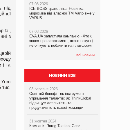
07.08.2026
ь під
ICE BOSS цього літа! Новинка
07.08.2026
07.08.2026
морозива від власної ТМ Varto вже у
ійної
Франція заборонила рекламні дзвінки
Франція заборонила рекламні дзвінки
VARUS
без згоди клієнтів
без згоди клієнтів
ital,
07.08.2026
нні з
EVA.UA запустила кампанію «Хто б
знав» про асортимент, якого покупці
не очікують побачити на платформі
церій
всі новини
еходу
я) та
НОВИНИ B2B
і Yum
 тис.
03 березня 2026
Освітній бенефіт як інструмент
утримання талантів: як ThinkGlobal
підвищує лояльність та
продуктивність вашої команди
31 жовтня 2024
Компанія Rarog Tactical Gear