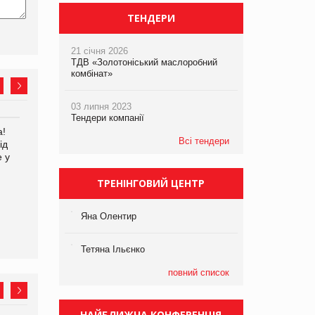
ТЕНДЕРИ
21 січня 2026
ТДВ «Золотоніський маслоробний
комбінат»
03 липня 2023
Тендери компанії
а!
EVA.UA запустила
Kraft Heinz скоротила
Всі тендери
ід
кампанію «Хто б знав» про
збиток у першому півріччі
е у
асортимент, якого покупці
не очікують побачити на
платформі
ТРЕНІНГОВИЙ ЦЕНТР
Яна Олентир
Тетяна Ільєнко
повний список
НАЙБЛИЖЧА КОНФЕРЕНЦІЯ