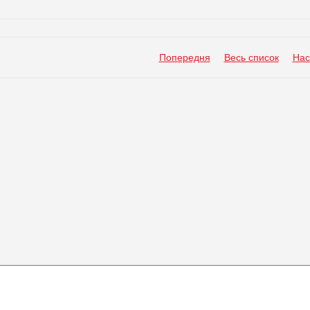
Попередня
Весь список
Нас