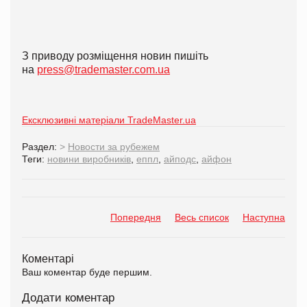
З приводу розміщення новин пишіть
на
press@trademaster.com.ua
Ексклюзивні матеріали TradeMaster.ua
Раздел:
>
Новости за рубежем
Теги:
новини виробників
,
еппл
,
айподс
,
айфон
Попередня
Весь список
Наступна
Коментарі
Ваш коментар буде першим.
Додати коментар