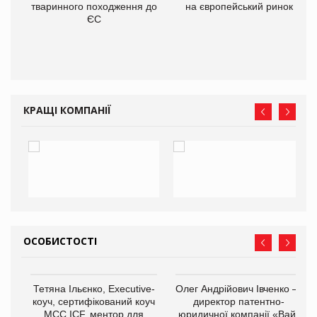
тваринного походження до
на європейський ринок
О:
ЄС
КРАЩІ КОМПАНІЇ
ОСОБИСТОСТІ
,
Тетяна Ільєнко, Executive-
Олег Андрійович Івченко —
ОВ
коуч, сертифікований коуч
директор патентно-
МСС ICF, ментор для
юридичної компанії «Вайз