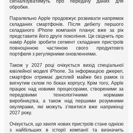
сигналізуватимуть про передачу даних для
обробки.
Паралельно Apple продовжує розвивати напрямок
складаних смартфонів. Після дебюту першого
складаного iPhone компанія планує вже за рік
представити його друге покоління. Це свідчить про
намір Apple зробити сегмент складаних пристроїв
повноцінною частиною свого продуктовго
портфеля з регулярними оновленнями.
Також у 2027 році очікується вихід спеціальної
ювілейної моделі iPhone. За інформацією джерел,
смартфон отримає дисплей майже без рамок із
вигнутим склом по боках корпусу. Крім того, Apple
працює над новими процесорами, створеними за
передовими технологічними нормами
виробництва, а також над першими розумними
окулярами, які можуть з’явитися вже наприкінці
2027 року.
Очікується, що хвиля нових пристроїв стане однією
з найбільших в історії компанії та визначить