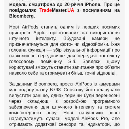
модель смартфона до 20-річчя iPhone. Про це
повідомляє
Trade
Master.
UA
з посиланням на
Bloomberg.
Нові AirPods стануть одним із перших носимих
пристроїв Apple, орієнтованих на використання
штучного інтелекту. Вбудовані камери не
призначатимуться для фото- чи відеозйомки. Їхня
головна функція — збір візуальної інформації про
навколишнє середовище для передачі контексту
голосовому помічнику Siri. Завдяки цьому
користувачі зможуть ставити запитання про об’єкти
навколо себе та отримувати більш точні відповіді.
За даними Bloomberg, проєкт AirPods із камерами
має кодову назву B798. Спочатку його планували
випустити раніше, однак терміни були перенесені
через складнощі з розробкою програмного
забезпечення для штучного інтелекту та систем
комп’ютерного зору. Нові навушники зовні
нагадуватимуть сучасні моделі AirPods Pro, але
отримають додаткові сенсори та індикатори, що