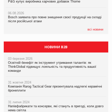
P&G купує виробника харчових добавок Thorne
P&G купує виробника харчових добавок Thorne
P&G купує виробника харчових добавок Thorne
06.08.2026
06.08.2026
06.08.2026
Bosch заявила про повне знищення своєї продукції на складі
Bosch заявила про повне знищення своєї продукції на складі
Bosch заявила про повне знищення своєї продукції на складі
після російської атаки
після російської атаки
після російської атаки
всі новини
НОВИНИ B2B
03 березня 2026
Освітній бенефіт як інструмент утримання талантів: як
ThinkGlobal підвищує лояльність та продуктивність вашої
команди
31 жовтня 2024
Компанія Rarog Tactical Gear презентувала надлегкі керамічні
бронеплити
31 липня 2024
Напівфабрикати та консерви, які стануть в пригоді, коли довго
нема світла