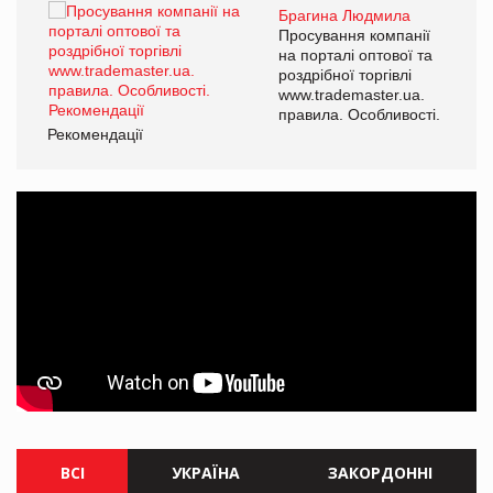
Брагина Людмила
ї
Просування компанії
а
на порталі оптової та
роздрібної торгівлі
www.trademaster.ua.
і.
правила. Особливості.
Рекомендації
Ре
ВСІ
УКРАЇНА
ЗАКОРДОННІ