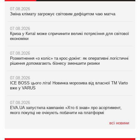
07.08.2026
07.08.2026
07.08.2026
Зміна клімату загрожує світовим дефіцитом чаю матча
Зміна клімату загрожує світовим дефіцитом чаю матча
Зміна клімату загрожує світовим дефіцитом чаю матча
07.08.2026
07.08.2026
07.08.2026
Криза у Китаї може спричинити великі потрясіння для світової
Криза у Китаї може спричинити великі потрясіння для світової
Криза у Китаї може спричинити великі потрясіння для світової
економіки
економіки
економіки
07.08.2026
07.08.2026
07.08.2026
Розмитнення «з коліс» та крос-докінг: як оперативні логістичні
Kraft Heinz скоротила збиток у першому півріччі
Kraft Heinz скоротила збиток у першому півріччі
рішення допомагають бізнесу зменшити ризики
07.08.2026
07.08.2026
07.08.2026
Продажі Hugo Boss впали на 9%
Продажі Hugo Boss впали на 9%
ICE BOSS цього літа! Новинка морозива від власної ТМ Varto
вже у VARUS
07.08.2026
07.08.2026
Франція заборонила рекламні дзвінки без згоди клієнтів
Франція заборонила рекламні дзвінки без згоди клієнтів
07.08.2026
EVA.UA запустила кампанію «Хто б знав» про асортимент,
якого покупці не очікують побачити на платформі
всі новини