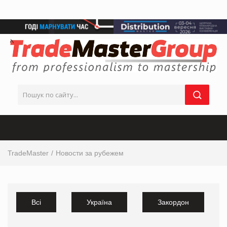
TradeMaster
Новости за рубежем
Всі
Україна
Закордон