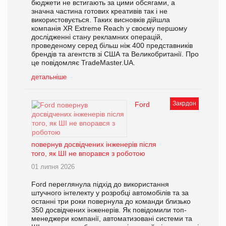
бюджети не встигають за цими обсягами, а
значна частина готових креативів так і не
використовується. Таких висновків дійшла
компанія XR Extreme Reach у своєму першому
дослідженні стану рекламних операцій,
проведеному серед більш ніж 400 представників
брендів та агентств зі США та Великобританії. Про
це повідомляє TradeMaster.UA.
детальніше
Закрдон
Ford
повернув досвідчених інженерів після
того, як ШІ не впорався з роботою
01 липня 2026
Ford переглянула підхід до використання
штучного інтелекту у розробці автомобілів та за
останні три роки повернула до команди близько
350 досвідчених інженерів. Як повідомили топ-
менеджери компанії, автоматизовані системи та