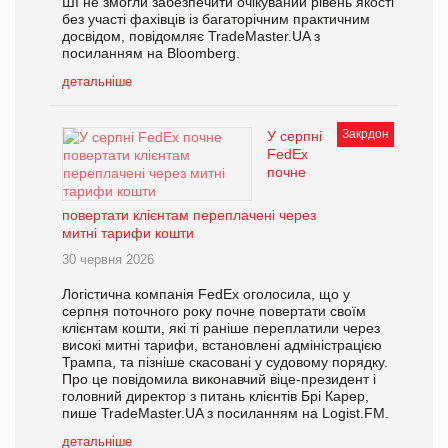
ШІ не змогли забезпечити очікуваний рівень якості
без участі фахівців із багаторічним практичним
досвідом, повідомляє TradeMaster.UA з
посиланням на Bloomberg.
детальніше
Закрдон
У серпні
FedEx
почне
повертати клієнтам переплачені через
митні тарифи кошти
30 червня 2026
Логістична компанія FedEx оголосила, що у
серпня поточного року почне повертати своїм
клієнтам кошти, які ті раніше переплатили через
високі митні тарифи, встановлені адміністрацією
Трампа, та пізніше скасовані у судовому порядку.
Про це повідомила виконавчий віце-президент і
головний директор з питань клієнтів Брі Карер,
пише TradeMaster.UA з посиланням на Logist.FM.
детальніше