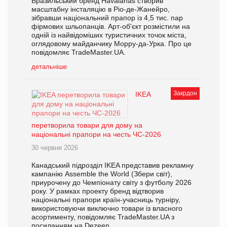
Бразильський бренд Havaianas створив
масштабну інсталяцію в Ріо-де-Жанейро,
зібравши національний прапор із 4,5 тис. пар
фірмових шльопанців. Арт-об'єкт розмістили на
одній із найвідоміших туристичних точок міста,
оглядовому майданчику Морру-да-Урка. Про це
повідомляє TradeMaster.UA.
детальніше
Закрдон
IKEA
перетворила товари для дому на
національні прапори на честь ЧС-2026
30 червня 2026
Канадський підрозділ IKEA представив рекламну
кампанію Assemble the World (Збери світ),
приурочену до Чемпіонату світу з футболу 2026
року. У рамках проекту бренд відтворив
національні прапори країн-учасниць турніру,
використовуючи виключно товари із власного
асортименту, повідомляє TradeMaster.UA з
посиланням на Dezeen.