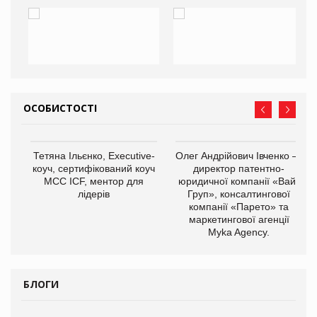
ОСОБИСТОСТІ
,
Тетяна Ільєнко, Executive-
Олег Андрійович Івченко —
ОВ
коуч, сертифікований коуч
директор патентно-
МСС ICF, ментор для
юридичної компанії «Вайз
лідерів
Груп», консалтингової
компанії «Парето» та
маркетингової агенції
Myka Agency.
БЛОГИ