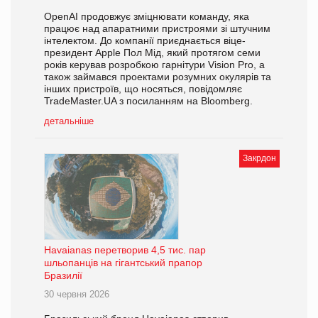
OpenAI продовжує зміцнювати команду, яка
працює над апаратними пристроями зі штучним
інтелектом. До компанії приєднається віце-
президент Apple Пол Мід, який протягом семи
років керував розробкою гарнітури Vision Pro, а
також займався проектами розумних окулярів та
інших пристроїв, що носяться, повідомляє
TradeMaster.UA з посиланням на Bloomberg.
детальніше
Закрдон
Havaianas перетворив 4,5 тис. пар
шльопанців на гігантський прапор
Бразилії
30 червня 2026