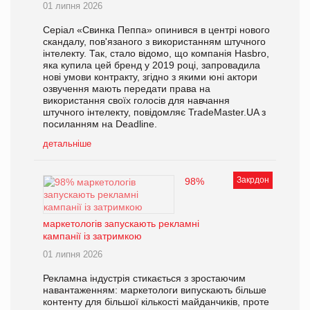
01 липня 2026
Серіал «Свинка Пеппа» опинився в центрі нового
скандалу, пов'язаного з використанням штучного
інтелекту. Так, стало відомо, що компанія Hasbro,
яка купила цей бренд у 2019 році, запровадила
нові умови контракту, згідно з якими юні актори
озвучення мають передати права на
використання своїх голосів для навчання
штучного інтелекту, повідомляє TradeMaster.UA з
посиланням на Deadline.
детальніше
Закрдон
98%
маркетологів запускають рекламні
кампанії із затримкою
01 липня 2026
Рекламна індустрія стикається з зростаючим
навантаженням: маркетологи випускають більше
контенту для більшої кількості майданчиків, проте