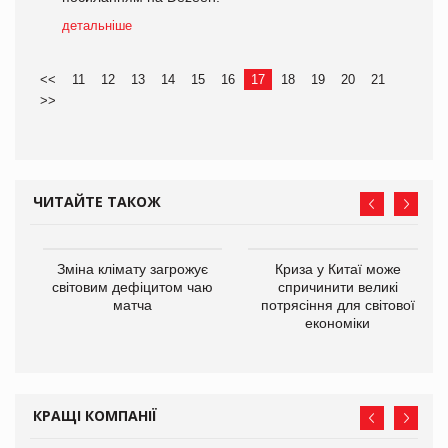
детальніше
<<
11
12
13
14
15
16
17
18
19
20
21
>>
ЧИТАЙТЕ ТАКОЖ
Зміна клімату загрожує
Криза у Китаї може
ne
світовим дефіцитом чаю
спричинити великі
матча
потрясіння для світової
економіки
КРАЩІ КОМПАНІЇ