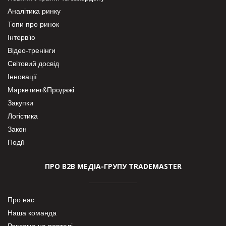
Аналітика ринку
Топи про ринок
Інтерв’ю
Відео-тренінги
Світовий досвід
Інновації
Маркетинг&Продажі
Закупки
Логістика
Закон
Події
ПРО В2В МЕДІА-ГРУПУ TRADEMASTER
Про нас
Наша команда
Реклама на порталі