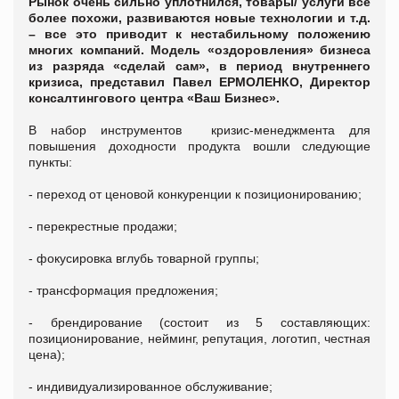
Рынок очень сильно уплотнился, товары/ услуги все
более похожи, развиваются новые технологии и т.д.
– все это приводит к нестабильному положению
многих компаний. Модель «оздоровления» бизнеса
из разряда «сделай сам», в период внутреннего
кризиса, представил Павел ЕРМОЛЕНКО, Директор
консалтингового центра «Ваш Бизнес».
В набор инструментов кризис-менеджмента для
повышения доходности продукта вошли следующие
пункты:
- переход от ценовой конкуренции к позиционированию;
- перекрестные продажи;
- фокусировка вглубь товарной группы;
- трансформация предложения;
- брендирование (состоит из 5 составляющих:
позиционирование, нейминг, репутация, логотип, честная
цена);
- индивидуализированное обслуживание;