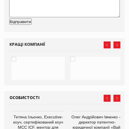
КРАЩІ КОМПАНІЇ
ОСОБИСТОСТІ
,
Тетяна Ільєнко, Executive-
Олег Андрійович Івченко —
ОВ
коуч, сертифікований коуч
директор патентно-
МСС ICF, ментор для
юридичної компанії «Вайз