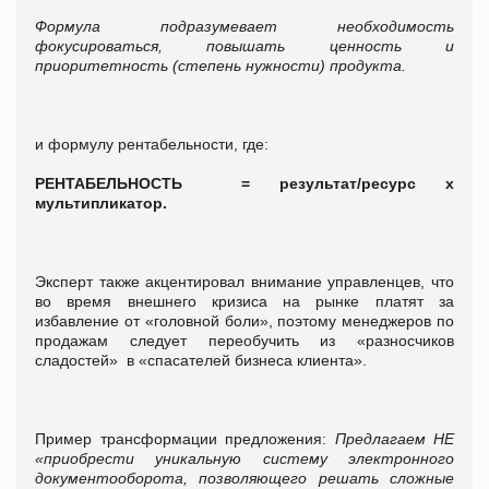
Формула подразумевает необходимость
фокусироваться, повышать ценность и
приоритетность (степень нужности) продукта.
и формулу рентабельности, где:
РЕНТАБЕЛЬНОСТЬ = результат/ресурс х
мультипликатор.
Эксперт также акцентировал внимание управленцев, что
во время внешнего кризиса на рынке платят за
избавление от «головной боли», поэтому менеджеров по
продажам следует переобучить из «разносчиков
сладостей» в «спасателей бизнеса клиента».
Пример трансформации предложения:
Предлагаем НЕ
«приобрести уникальную систему электронного
документооборота, позволяющего решать сложные