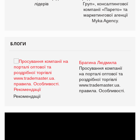
лідерів
Груп», консалтингової
компанії «Парето» та
маркетингової агенції
Myka Agency.
БЛОГИ
Брагина Людмила
ї
Просування компанії
а
на порталі оптової та
роздрібної торгівлі
www.trademaster.ua.
і.
правила. Особливості.
Рекомендації
Ре