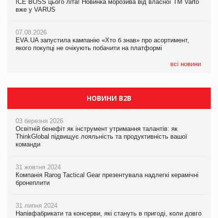
ICE BOSS цього літа! Новинка морозива від власної ТМ Varto
06.08.2026
вже у VARUS
Смачна новинка для хвостатих: у VARUS з’явилися паучі
07.08.2026
Varto Paw expert від власної ТМ Varto!
Франція заборонила рекламні дзвінки без згоди клієнтів
07.08.2026
EVA.UA запустила кампанію «Хто б знав» про асортимент,
05.08.2026
якого покупці не очікують побачити на платформі
Мережа супермаркетів VARUS купує мережу магазинів
формату convenience store КОЛО: об’єднана компанія
налічуватиме 374 магазини
всі новини
НОВИНИ B2B
03 березня 2026
Освітній бенефіт як інструмент утримання талантів: як
ThinkGlobal підвищує лояльність та продуктивність вашої
команди
31 жовтня 2024
Компанія Rarog Tactical Gear презентувала надлегкі керамічні
бронеплити
31 липня 2024
Напівфабрикати та консерви, які стануть в пригоді, коли довго